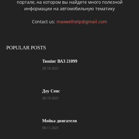
портале, на котором вы найдете много полезной
информации на автомобильную тематику
Contact us:
maxwelhelp@gmail.com
POPULAR POSTS
Тюнінг ВАЗ 21099
29.10.2021
Деу Сенс
26.10.2021
Мойка двигателя
08.11.2021