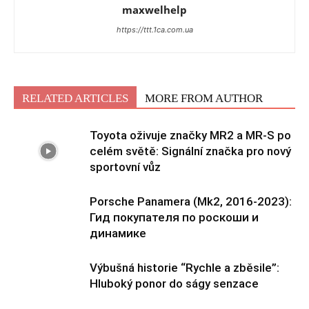
maxwelhelp
https://ttt.1ca.com.ua
RELATED ARTICLES
MORE FROM AUTHOR
Toyota oživuje značky MR2 a MR-S po
celém světě: Signální značka pro nový
sportovní vůz
Porsche Panamera (Mk2, 2016-2023):
Гид покупателя по роскоши и
динамике
Výbušná historie “Rychle a zběsile”:
Hluboký ponor do ságy senzace