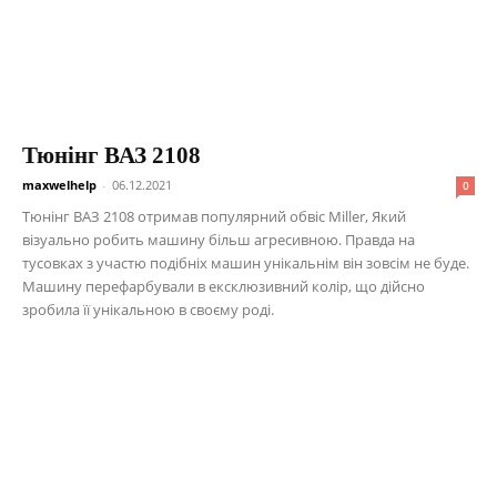
Тюнінг ВАЗ 2108
maxwelhelp
-
06.12.2021
0
Тюнінг ВАЗ 2108 отримав популярний обвіс Miller, Який
візуально робить машину більш агресивною. Правда на
тусовках з участю подібніх машин унікальнім він зовсім не буде.
Машину перефарбували в ексклюзивний колір, що дійсно
зробила її унікальною в своєму роді.