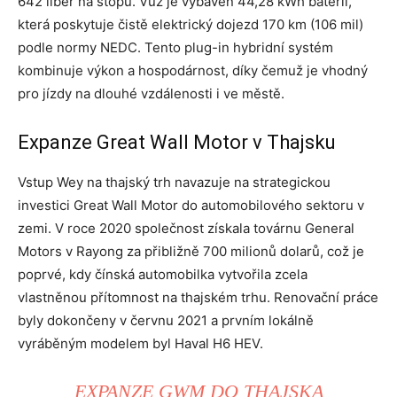
642 liber na stopu. Vůz je vybaven 44,28 kWh baterií,
která poskytuje čistě elektrický dojezd 170 km (106 mil)
podle normy NEDC. Tento plug-in hybridní systém
kombinuje výkon a hospodárnost, díky čemuž je vhodný
pro jízdy na dlouhé vzdálenosti i ve městě.
Expanze Great Wall Motor v Thajsku
Vstup Wey na thajský trh navazuje na strategickou
investici Great Wall Motor do automobilového sektoru v
zemi. V roce 2020 společnost získala továrnu General
Motors v Rayong za přibližně 700 milionů dolarů, což je
poprvé, kdy čínská automobilka vytvořila zcela
vlastněnou přítomnost na thajském trhu. Renovační práce
byly dokončeny v červnu 2021 a prvním lokálně
vyráběným modelem byl Haval H6 HEV.
EXPANZE GWM DO THAJSKA