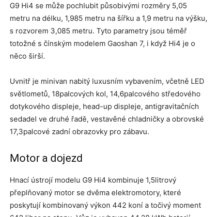
G9 Hi4 se může pochlubit působivými rozměry 5,05
metru na délku, 1,985 metru na šířku a 1,9 metru na výšku,
s rozvorem 3,085 metru. Tyto parametry jsou téměř
totožné s čínským modelem Gaoshan 7, i když Hi4 je o
něco širší.
Uvnitř je minivan nabitý luxusním vybavením, včetně LED
světlometů, 18palcových kol, 14,6palcového středového
dotykového displeje, head-up displeje, antigravitačních
sedadel ve druhé řadě, vestavěné chladničky a obrovské
17,3palcové zadní obrazovky pro zábavu.
Motor a dojezd
Hnací ústrojí modelu G9 Hi4 kombinuje 1,5litrový
přeplňovaný motor se dvěma elektromotory, které
poskytují kombinovaný výkon 442 koní a točivý moment