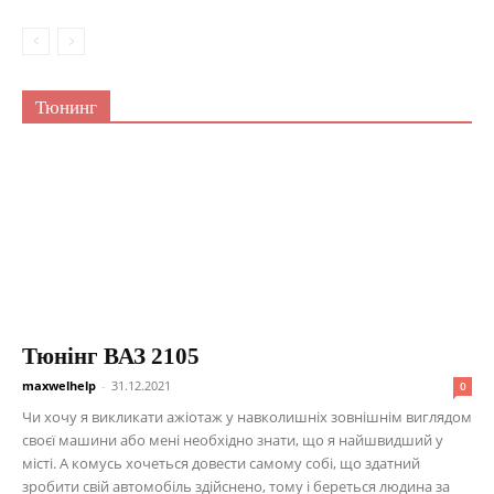
Тюнинг
Тюнінг ВАЗ 2105
maxwelhelp
-
31.12.2021
0
Чи хочу я викликати ажіотаж у навколишніх зовнішнім виглядом
своєї машини або мені необхідно знати, що я найшвидший у
місті. А комусь хочеться довести самому собі, що здатний
зробити свій автомобіль здійснено, тому і береться людина за