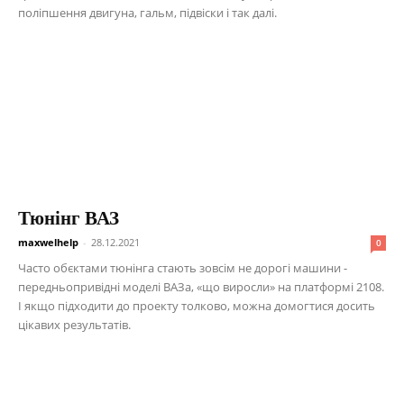
поліпшення двигуна, гальм, підвіски і так далі.
Тюнінг ВАЗ
maxwelhelp
-
28.12.2021
0
Часто обєктами тюнінга стають зовсім не дорогі машини -
передньопривідні моделі ВАЗа, «що виросли» на платформі 2108.
І якщо підходити до проекту толково, можна домогтися досить
цікавих результатів.