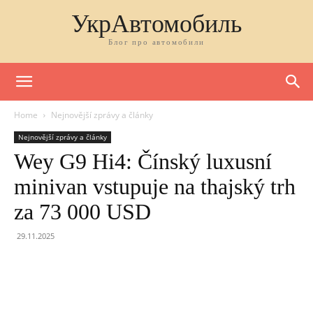
УкрАвтомобиль
Блог про автомобили
Home
Nejnovější zprávy a články
Nejnovější zprávy a články
Wey G9 Hi4: Čínský luxusní
minivan vstupuje na thajský trh
za 73 000 USD
29.11.2025