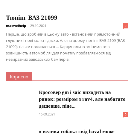
Тюнінг ВАЗ 21099
maxwelhelp
-
29.10.2021
0
Перше, що зробили в цьому авто - встановили прямоточний
глушник і нові колісні диски. Але на цьому тюнінг ВАЗ 2109 (ВАЗ
21099) тільки починається … Кардинально змінимо всю
зовнішність автомобіля! Для початку позбавляємося від
невиразних заводських бамперів.
Корисно
Кросовер gm і saic виходить на
ринок: розміром з rav4, але набагато
дешевше, піде...
16.09.2021
0
» велика собака «від haval може