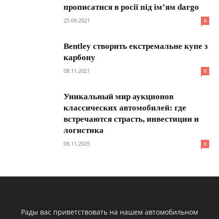
прописатися в росії під ім’ям dargo
25.09.2021
0
Bentley створить екстремальне купе з
карбону
08.11.2021
0
Уникальный мир аукционов
классических автомобилей: где
встречаются страсть, инвестиции и
логистика
06.11.2025
0
Рады вас приветствовать на нашем автомобильном