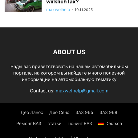
wirklich lax?
maxwelhelp
-
10.11.2025
ABOUT US
Рады вас приветствовать на нашем автомобильном
портале, на котором вы найдете много полезной
информации на автомобильную тематику
Contact us:
maxwelhelp@gmail.com
Део Ланос
Део Сенс
ЗАЗ 965
ЗАЗ 968
Ремонт ВАЗ
статьи
Тюнинг ВАЗ
Deutsch