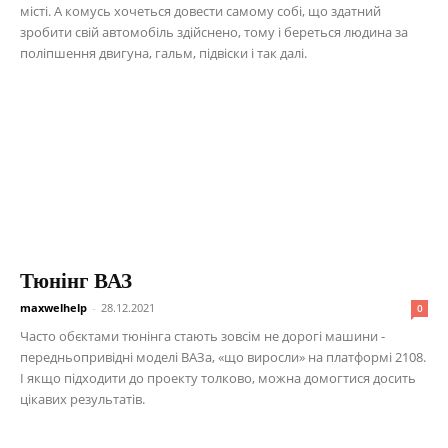
місті. А комусь хочеться довести самому собі, що здатний
зробити свій автомобіль здійснено, тому і береться людина за
поліпшення двигуна, гальм, підвіски і так далі.
Тюнінг ВАЗ
maxwelhelp
-
28.12.2021
0
Часто обєктами тюнінга стають зовсім не дорогі машини -
передньопривідні моделі ВАЗа, «що виросли» на платформі 2108.
І якщо підходити до проекту толково, можна домогтися досить
цікавих результатів.