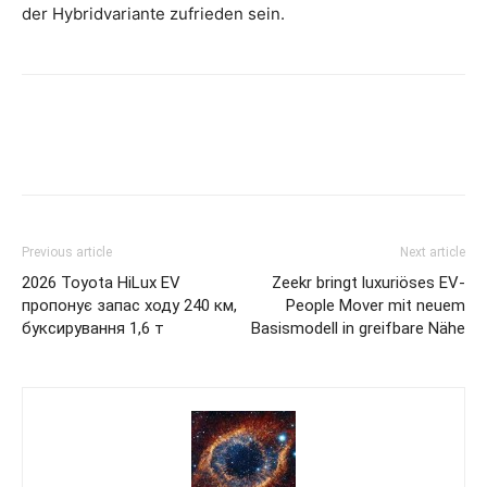
der Hybridvariante zufrieden sein.
Previous article
Next article
2026 Toyota HiLux EV
Zeekr bringt luxuriöses EV-
пропонує запас ходу 240 км,
People Mover mit neuem
буксирування 1,6 т
Basismodell in greifbare Nähe