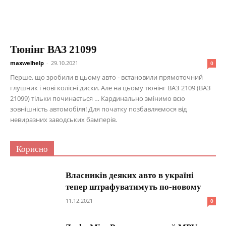
Тюнінг ВАЗ 21099
maxwelhelp
-
29.10.2021
0
Перше, що зробили в цьому авто - встановили прямоточний
глушник і нові колісні диски. Але на цьому тюнінг ВАЗ 2109 (ВАЗ
21099) тільки починається … Кардинально змінимо всю
зовнішність автомобіля! Для початку позбавляємося від
невиразних заводських бамперів.
Корисно
Власників деяких авто в україні
тепер штрафуватимуть по-новому
11.12.2021
0