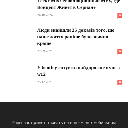
Zeekr Mix: Революционный MPV, где
Концепт Живёт в Сериале
24.10.2024
0
Люди знайшли 25 доказів того, що
наше життя раніше було значно
краще
27.09.2021
0
У bentley готують найдорожче купе з
w12
25.12.2021
0
Рады вас приветствовать на нашем автомобильном