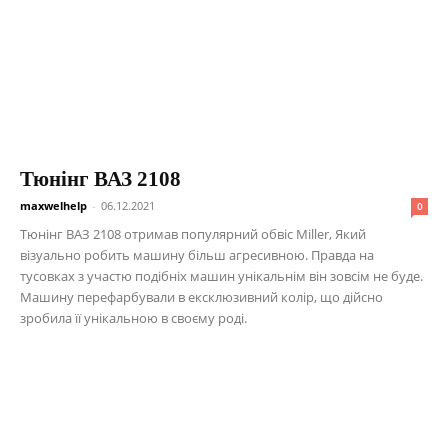
Тюнінг ВАЗ 2108
maxwelhelp
-
06.12.2021
0
Тюнінг ВАЗ 2108 отримав популярний обвіс Miller, Який
візуально робить машину більш агресивною. Правда на
тусовках з участю подібніх машин унікальнім він зовсім не буде.
Машину перефарбували в ексклюзивний колір, що дійсно
зробила її унікальною в своєму роді.