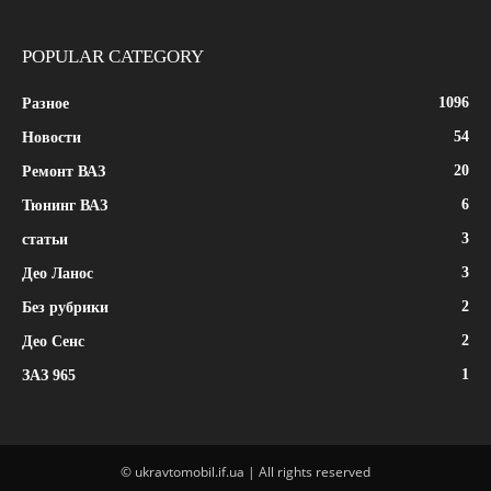
POPULAR CATEGORY
1096
Разное
54
Новости
20
Ремонт ВАЗ
6
Тюнинг ВАЗ
3
статьи
3
Део Ланос
2
Без рубрики
2
Део Сенс
1
ЗАЗ 965
© ukravtomobil.if.ua | All rights reserved