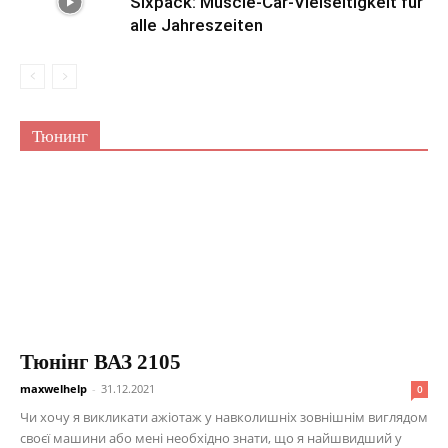
Sixpack: Muscle-Car-Vielseitigkeit für
alle Jahreszeiten
Тюнинг
Тюнінг ВАЗ 2105
maxwelhelp
-
31.12.2021
0
Чи хочу я викликати ажіотаж у навколишніх зовнішнім виглядом
своєї машини або мені необхідно знати, що я найшвидший у