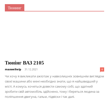
Тюнинг
Тюнінг ВАЗ 2105
maxwelhelp
-
31.12.2021
0
Чи хочу я викликати ажіотаж у навколишніх зовнішнім виглядом
своєї машини або мені необхідно знати, що я найшвидший у
місті. А комусь хочеться довести самому собі, що здатний
зробити свій автомобіль здійснено, тому і береться людина за
поліпшення двигуна, гальм, підвіски і так далі.