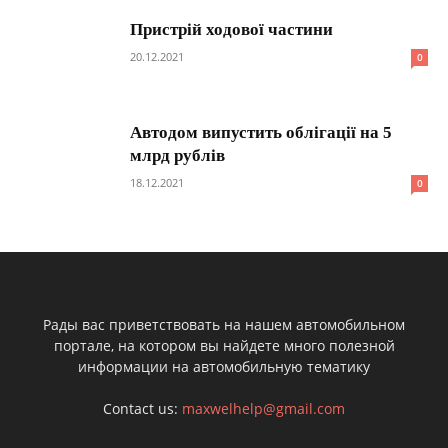
Пристрій ходової частини
20.12.2021
0
Автодом випустить облігації на 5
млрд рублів
18.12.2021
0
Рады вас приветствовать на нашем автомобильном
портале, на котором вы найдете много полезной
информации на автомобильную тематику
Contact us:
maxwelhelp@gmail.com