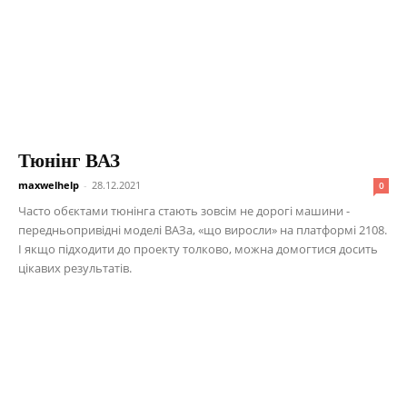
Тюнінг ВАЗ
maxwelhelp
-
28.12.2021
0
Часто обєктами тюнінга стають зовсім не дорогі машини -
передньопривідні моделі ВАЗа, «що виросли» на платформі 2108.
І якщо підходити до проекту толково, можна домогтися досить
цікавих результатів.