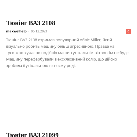
Тюнінг ВАЗ 2108
maxwelhelp
-
06.12.2021
0
Тюнінг ВАЗ 2108 отримав популярний обвіс Miller, Який
візуально робить машину більш агресивною. Правда на
тусовках з участю подібніх машин унікальнім він зовсім не буде.
Машину перефарбували в ексклюзивний колір, що дійсно
зробила її унікальною в своєму роді.
Тюнінг ВАЗ 21099