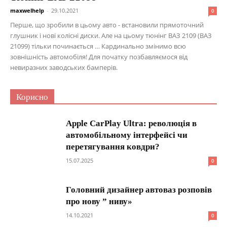
maxwelhelp
-
29.10.2021
0
Перше, що зробили в цьому авто - встановили прямоточний
глушник і нові колісні диски. Але на цьому тюнінг ВАЗ 2109 (ВАЗ
21099) тільки починається … Кардинально змінимо всю
зовнішність автомобіля! Для початку позбавляємося від
невиразних заводських бамперів.
Корисно
Apple CarPlay Ultra: революція в
автомобільному інтерфейсі чи
перетягування ковдри?
15.07.2025
0
Головний дизайнер автоваз розповів
про нову ” ниву»
14.10.2021
0