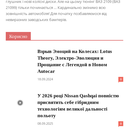
глушник і нові колісні диски. Але на цьому тюнінг ВАЗ 2109 (ВАЗ
21099) тільки починається … Кардинально змінимо всю
зовнішність автомобіля! Для початку позбавляємося від
невиразних заводських бамперів.
Корисно
Взрыв Эмоций на Колесах: Lotus
Theory, Электро-Эволюция и
Прощание с Легендой в Новом
Autocar
18.09.2024
0
У 2026 році Nissan Qashqai повністю
присвятить себе гібридним
технологіям великої дальності
польоту
08.09.2025
0