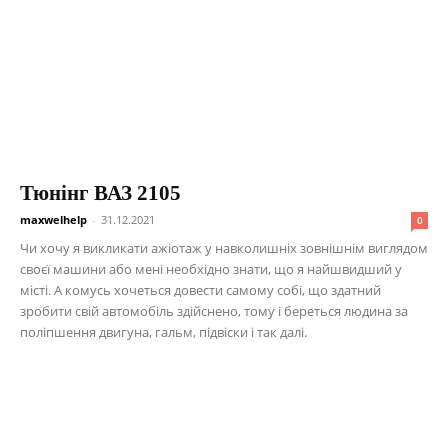
Тюнінг ВАЗ 2105
maxwelhelp
-
31.12.2021
0
Чи хочу я викликати ажіотаж у навколишніх зовнішнім виглядом
своєї машини або мені необхідно знати, що я найшвидший у
місті. А комусь хочеться довести самому собі, що здатний
зробити свій автомобіль здійснено, тому і береться людина за
поліпшення двигуна, гальм, підвіски і так далі.