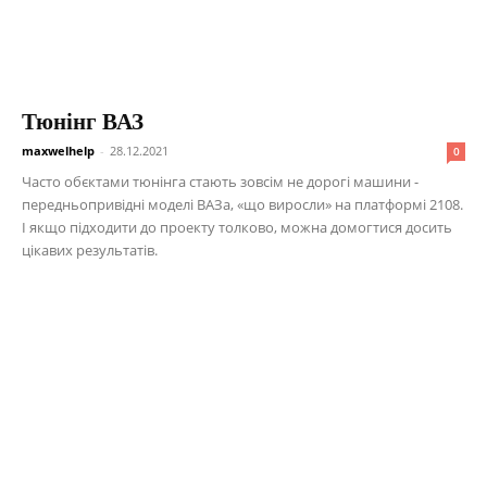
Тюнінг ВАЗ
maxwelhelp
-
28.12.2021
0
Часто обєктами тюнінга стають зовсім не дорогі машини -
передньопривідні моделі ВАЗа, «що виросли» на платформі 2108.
І якщо підходити до проекту толково, можна домогтися досить
цікавих результатів.