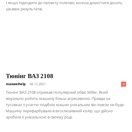
І якщо підходити до проекту толково, можна домогтися досить
цікавих результатів.
Тюнінг ВАЗ 2108
maxwelhelp
-
06.12.2021
0
Тюнінг ВАЗ 2108 отримав популярний обвіс Miller, Який
візуально робить машину більш агресивною. Правда на
тусовках з участю подібніх машин унікальнім він зовсім не буде.
Машину перефарбували в ексклюзивний колір, що дійсно
зробила її унікальною в своєму роді.