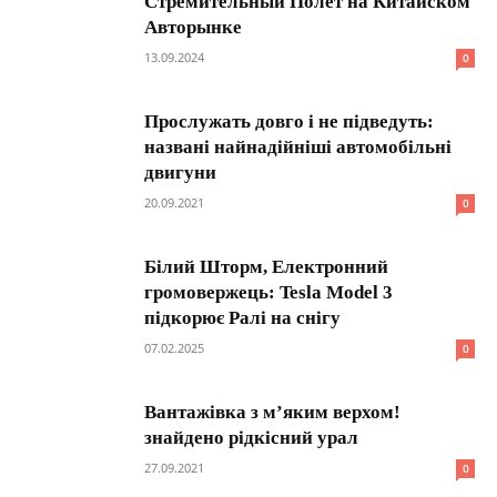
Стремительный Полет на Китайском
Авторынке
13.09.2024
0
Прослужать довго і не підведуть:
названі найнадійніші автомобільні
двигуни
20.09.2021
0
Білий Шторм, Електронний
громовержець: Tesla Model 3
підкорює Ралі на снігу
07.02.2025
0
Вантажівка з м’яким верхом!
знайдено рідкісний урал
27.09.2021
0