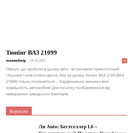
Тюнінг ВАЗ 21099
maxwelhelp
-
29.10.2021
0
Перше, що зробили в цьому авто - встановили прямоточний
глушник і нові колісні диски. Але на цьому тюнінг ВАЗ 2109 (ВАЗ
21099) тільки починається … Кардинально змінимо всю
зовнішність автомобіля! Для початку позбавляємося від
невиразних заводських бамперів.
Корисно
Ли Auto: Бестселлер L6 –