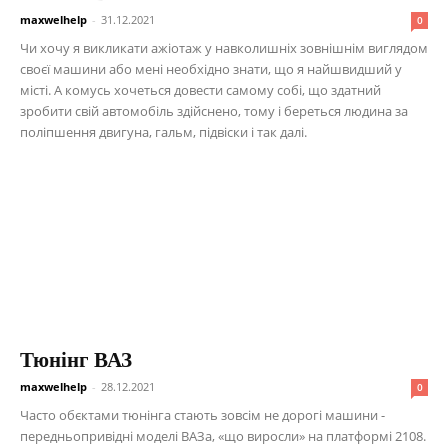
maxwelhelp
-
31.12.2021
0
Чи хочу я викликати ажіотаж у навколишніх зовнішнім виглядом
своєї машини або мені необхідно знати, що я найшвидший у
місті. А комусь хочеться довести самому собі, що здатний
зробити свій автомобіль здійснено, тому і береться людина за
поліпшення двигуна, гальм, підвіски і так далі.
Тюнінг ВАЗ
maxwelhelp
-
28.12.2021
0
Часто обєктами тюнінга стають зовсім не дорогі машини -
передньопривідні моделі ВАЗа, «що виросли» на платформі 2108.