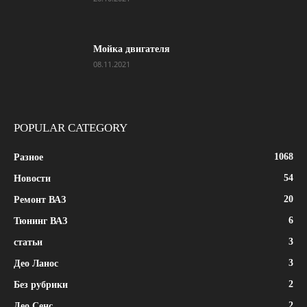
Мойка двигателя
08.11.2021
POPULAR CATEGORY
1068
Разное
54
Новости
20
Ремонт ВАЗ
6
Тюнинг ВАЗ
3
статьи
3
Део Ланос
2
Без рубрики
2
Део Сенс