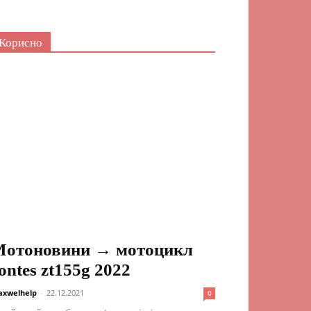
Корисно
отоновини → мотоцикл
ontes zt155g 2022
xwelhelp
-
22.12.2021
0