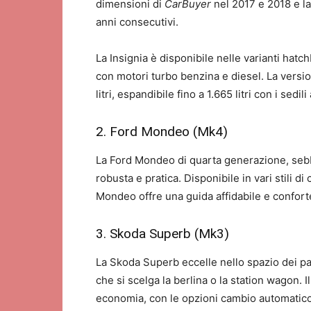
dimensioni di
CarBuyer
nel 2017 e 2018 e la
anni consecutivi.
La Insignia è disponibile nelle varianti hat
con motori turbo benzina e diesel. La vers
litri, espandibile fino a 1.665 litri con i sedil
2. Ford Mondeo (Mk4)
La Ford Mondeo di quarta generazione, se
robusta e pratica. Disponibile in vari stili d
Mondeo offre una guida affidabile e confort
3. Skoda Superb (Mk3)
La Skoda Superb eccelle nello spazio dei pas
che si scelga la berlina o la station wagon. 
economia, con le opzioni cambio automatico