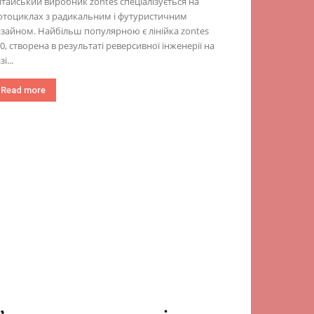
тайський виробник zontes спеціалізується на
отоциклах з радикальним і футуристичним
зайном. Найбільш популярною є лінійка zontes
0, створена в результаті реверсивної інженерії на
зі...
Read more