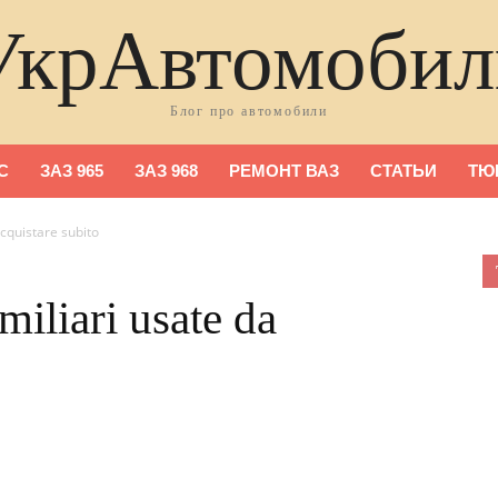
УкрАвтомобил
Блог про автомобили
С
ЗАЗ 965
ЗАЗ 968
РЕМОНТ ВАЗ
СТАТЬИ
ТЮ
acquistare subito
miliari usate da