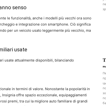
пе
 hanno senso
зр
te le funzionalità, anche i modelli più vecchi ora sono
 parcheggio e integrazione con smartphone. Ciò significa
tando per un veicolo usato leggermente più vecchio, ma
miliari usate
Т
iari usate attualmente disponibili, bilanciando
ma
Пе
пр
ць
п
ionale in termini di valore. Nonostante la popolarità in
зо
ni, Insignia offre spazio eccezionale, equipaggiamenti
по
osi premi, tra cui la migliore auto familiare di grandi
ба