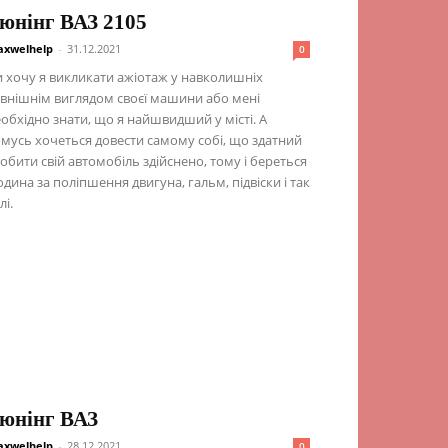
юнінг ВАЗ 2105
xwelhelp
-
31.12.2021
0
 хочу я викликати ажіотаж у навколишніх
внішнім виглядом своєї машини або мені
обхідно знати, що я найшвидший у місті. А
мусь хочеться довести самому собі, що здатний
обити свій автомобіль здійснено, тому і береться
дина за поліпшення двигуна, гальм, підвіски і так
лі.
юнінг ВАЗ
xwelhelp
-
28.12.2021
0