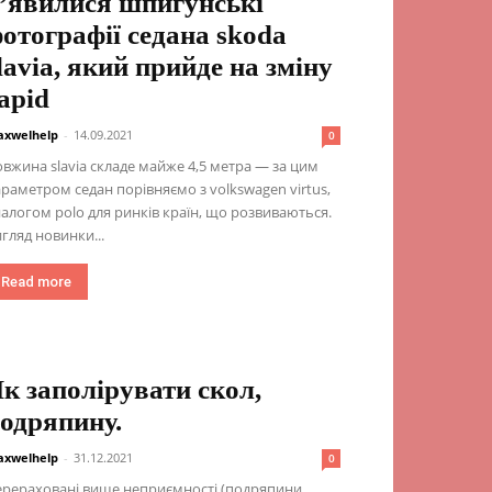
’явилися шпигунські
отографії седана skoda
lavia, який прийде на зміну
apid
xwelhelp
-
14.09.2021
0
вжина slavia складе майже 4,5 метра — за цим
раметром седан порівняємо з volkswagen virtus,
алогом polo для ринків країн, що розвиваються.
гляд новинки...
Read more
к заполірувати скол,
одряпину.
xwelhelp
-
31.12.2021
0
рераховані вище неприємності (подряпини,