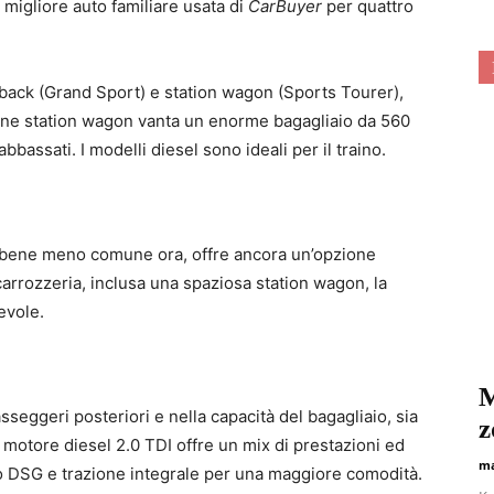
 migliore auto familiare usata di
CarBuyer
per quattro
chback (Grand Sport) e station wagon (Sports Tourer),
ione station wagon vanta un enorme bagagliaio da 560
i abbassati. I modelli diesel sono ideali per il traino.
bbene meno comune ora, offre ancora un’opzione
i carrozzeria, inclusa una spaziosa station wagon, la
evole.
М
seggeri posteriori e nella capacità del bagagliaio, sia
z
Il motore diesel 2.0 TDI offre un mix di prestazioni ed
ma
 DSG e trazione integrale per una maggiore comodità.