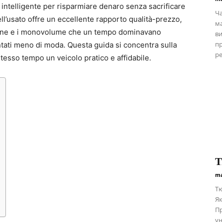
 intelligente per risparmiare denaro senza sacrificare
Ча
ell’usato offre un eccellente rapporto qualità-prezzo,
ма
berline e i monovolume che un tempo dominavano
ви
пр
tati meno di moda. Questa guida si concentra sulla
ре
esso tempo un veicolo pratico e affidabile.
Т
ma
Тю
Як
Пр
ун