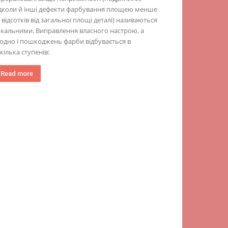
ідколи й інші дефекти фарбування площею менше
 відсотків від загальної площі деталі) називаються
кальними. Виправлення власного настрою, а
одно і пошкоджень фарби відбувається в
кілька ступенів:
Read more