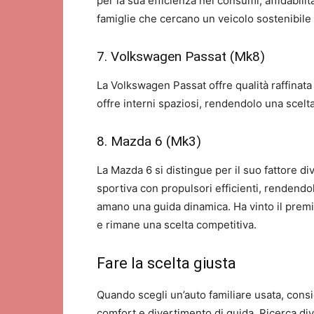
per la sua efficienza nei consumi, affidabili
famiglie che cercano un veicolo sostenibil
7. Volkswagen Passat (Mk8)
La Volkswagen Passat offre qualità raffinat
offre interni spaziosi, rendendolo una scelt
8. Mazda 6 (Mk3)
La Mazda 6 si distingue per il suo fattore 
sportiva con propulsori efficienti, rendendo
amano una guida dinamica. Ha vinto il prem
e rimane una scelta competitiva.
Fare la scelta giusta
Quando scegli un’auto familiare usata, consid
comfort e divertimento di guida. Ricerca dive