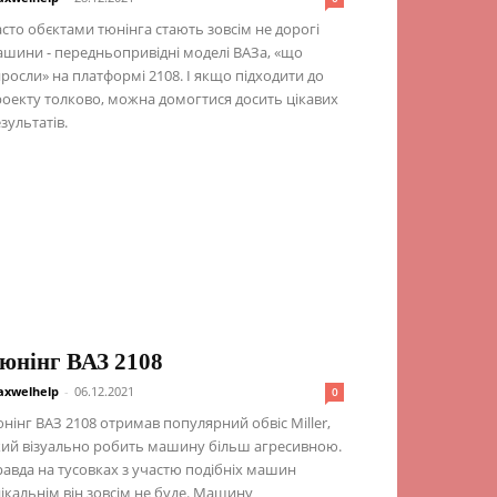
сто обєктами тюнінга стають зовсім не дорогі
шини - передньопривідні моделі ВАЗа, «що
росли» на платформі 2108. І якщо підходити до
оекту толково, можна домогтися досить цікавих
зультатів.
юнінг ВАЗ 2108
xwelhelp
-
06.12.2021
0
нінг ВАЗ 2108 отримав популярний обвіс Miller,
ий візуально робить машину більш агресивною.
авда на тусовках з участю подібніх машин
ікальнім він зовсім не буде. Машину