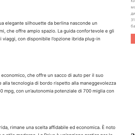
Ки
м
ди
31
sua elegante silhouette da berlina nasconde un
ба
i, che offre ampio spazio. La guida confortevole e gli
hi viaggi, con disponibile l’opzione ibrida plug-in
 economico, che offre un sacco di auto per il suo
a e alla tecnologia di bordo rispetto alla maneggevolezza
 60 mpg, con un’autonomia potenziale di 700 miglia con
brida, rimane una scelta affidabile ed economica. È noto