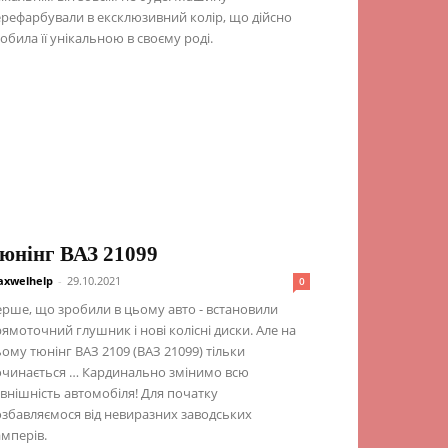
рефарбували в ексклюзивний колір, що дійсно
обила її унікальною в своєму роді.
юнінг ВАЗ 21099
xwelhelp
-
29.10.2021
0
рше, що зробили в цьому авто - встановили
ямоточний глушник і нові колісні диски. Але на
ому тюнінг ВАЗ 2109 (ВАЗ 21099) тільки
очинається … Кардинально змінимо всю
внішність автомобіля! Для початку
збавляємося від невиразних заводських
мперів.