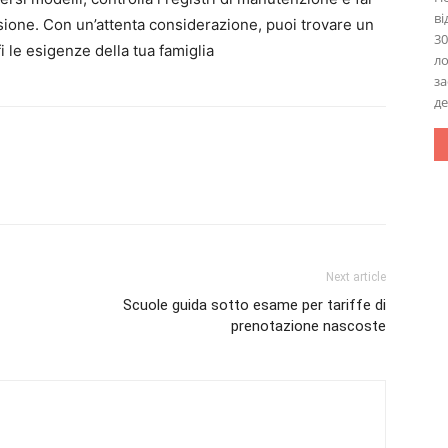
в
sione. Con un’attenta considerazione, puoi trovare un
30
i le esigenze della tua famiglia
ло
за
де
Next article
Scuole guida sotto esame per tariffe di
prenotazione nascoste