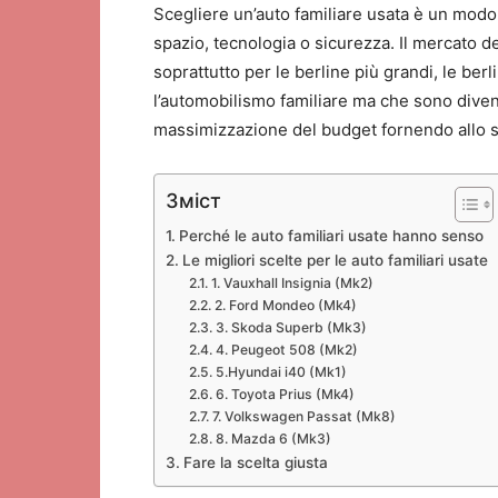
Scegliere un’auto familiare usata è un modo
spazio, tecnologia o sicurezza. Il mercato d
soprattutto per le berline più grandi, le 
l’automobilismo familiare ma che sono diven
massimizzazione del budget fornendo allo st
Зміст
Perché le auto familiari usate hanno senso
Le migliori scelte per le auto familiari usate
1. Vauxhall Insignia (Mk2)
2. Ford Mondeo (Mk4)
3. Skoda Superb (Mk3)
4. Peugeot 508 (Mk2)
5.Hyundai i40 (Mk1)
6. Toyota Prius (Mk4)
7. Volkswagen Passat (Mk8)
8. Mazda 6 (Mk3)
Fare la scelta giusta