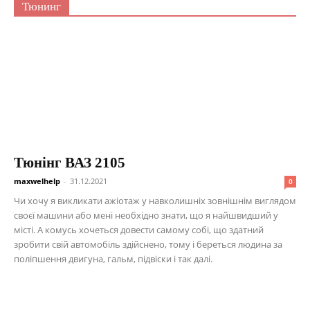
Тюнинг
Тюнінг ВАЗ 2105
maxwelhelp
-
31.12.2021
0
Чи хочу я викликати ажіотаж у навколишніх зовнішнім виглядом
своєї машини або мені необхідно знати, що я найшвидший у
місті. А комусь хочеться довести самому собі, що здатний
зробити свій автомобіль здійснено, тому і береться людина за
поліпшення двигуна, гальм, підвіски і так далі.