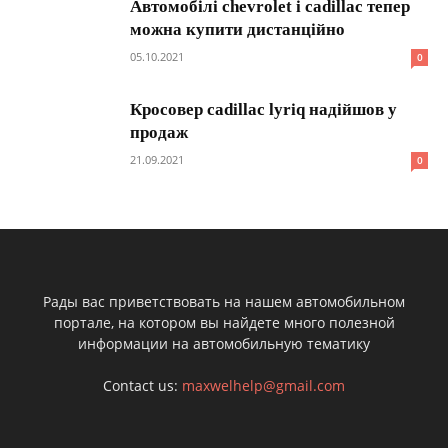
Автомобілі chevrolet і cadillac тепер
можна купити дистанційно
05.10.2021
0
Кросовер cadillac lyriq надійшов у
продаж
21.09.2021
0
Рады вас приветствовать на нашем автомобильном
портале, на котором вы найдете много полезной
информации на автомобильную тематику
Contact us:
maxwelhelp@gmail.com