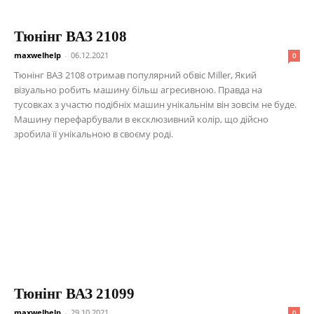
Тюнінг ВАЗ 2108
maxwelhelp
-
06.12.2021
0
Тюнінг ВАЗ 2108 отримав популярний обвіс Miller, Який
візуально робить машину більш агресивною. Правда на
тусовках з участю подібніх машин унікальнім він зовсім не буде.
Машину перефарбували в ексклюзивний колір, що дійсно
зробила її унікальною в своєму роді.
Тюнінг ВАЗ 21099
maxwelhelp
-
29.10.2021
0