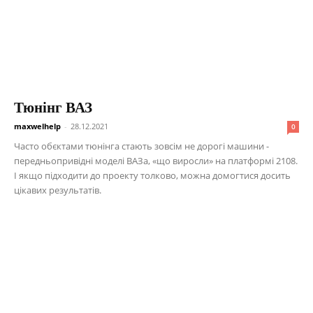
Тюнінг ВАЗ
maxwelhelp
-
28.12.2021
0
Часто обєктами тюнінга стають зовсім не дорогі машини -
передньопривідні моделі ВАЗа, «що виросли» на платформі 2108.
І якщо підходити до проекту толково, можна домогтися досить
цікавих результатів.