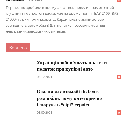
Перше, що зробили в цьому авто - встановили прямоточний
глушник і нові колісні диски. Але на цьому тюнінг ВАЗ 2109 (ВАЗ
21099) тільки починається … Кардинально змінимо всю
зовнішність автомобіля! Для початку позбавляємося від
невиразних заводських бамперів.
Корисно
Українців зобов’яжуть платити
податок при купівлі авто
04.12.2021
0
Власники автомобілів lexus
розповіли, чому категорично
ігнорують “сірі” сервіси
01.09.2021
0