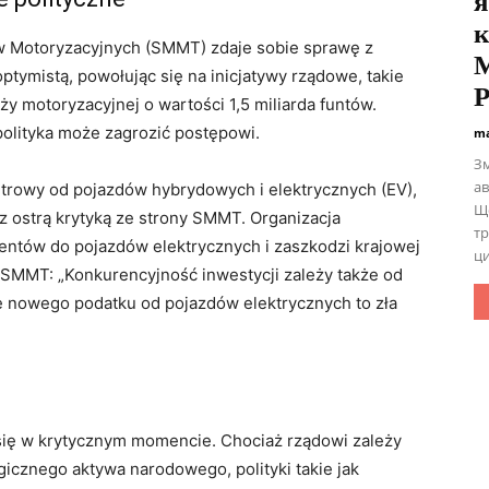
я
к
 Motoryzacyjnych (SMMT) zdaje sobie sprawę z
M
tymistą, powołując się na inicjatywy rządowe, takie
P
y motoryzacyjnej o wartości 1,5 miliarda funtów.
polityka może zagrozić postępowi.
ma
Зм
ав
trowy od pojazdów hybrydowych i elektrycznych (EV),
Що
ę z ostrą krytyką ze strony SMMT. Organizacja
тр
ntów do pojazdów elektrycznych i zaszkodzi krajowej
ци
 SMMT: „Konkurencyjność inwestycji zależy także od
nowego podatku od pojazdów elektrycznych to zła
się w krytycznym momencie. Chociaż rządowi zależy
gicznego aktywa narodowego, polityki takie jak