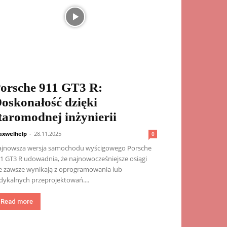
orsche 911 GT3 R:
oskonałość dzięki
taromodnej inżynierii
xwelhelp
-
28.11.2025
0
jnowsza wersja samochodu wyścigowego Porsche
1 GT3 R udowadnia, że najnowocześniejsze osiągi
e zawsze wynikają z oprogramowania lub
dykalnych przeprojektowań....
Read more