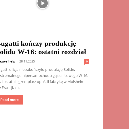
ugatti kończy produkcję
olidu W-16: ostatni rozdział
xwelhelp
-
28.11.2025
0
gatti oficjalnie zakończyło produkcję Bolide,
stremalnego hipersamochodu gąsienicowego W-16.
. i ostatni egzemplarz opuścił fabrykę w Molsheim
 Francji, co...
Read more