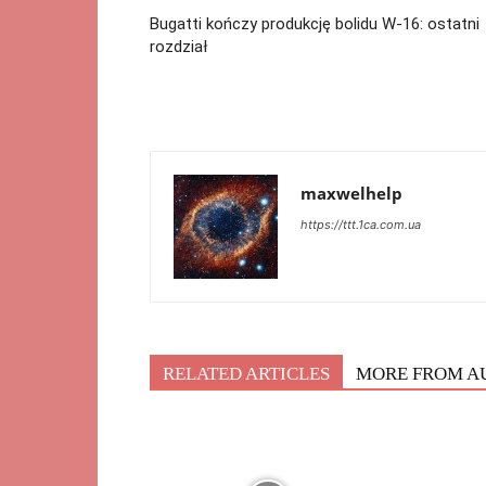
Bugatti kończy produkcję bolidu W-16: ostatni
rozdział
maxwelhelp
https://ttt.1ca.com.ua
RELATED ARTICLES
MORE FROM A