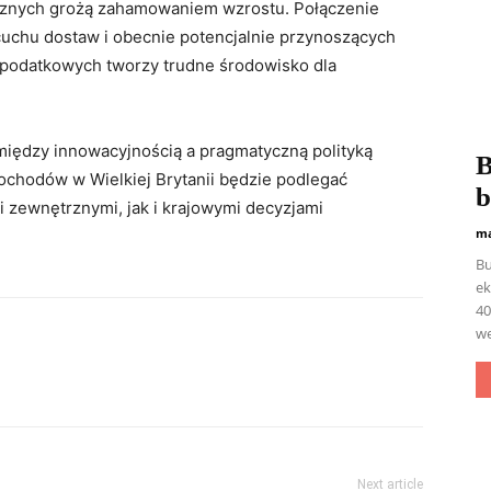
cznych grożą zahamowaniem wzrostu. Połączenie
uchu dostaw i obecnie potencjalnie przynoszących
podatkowych tworzy trudne środowisko dla
iędzy innowacyjnością a pragmatyczną polityką
B
chodów w Wielkiej Brytanii będzie podlegać
b
ewnętrznymi, jak i krajowymi decyzjami
ma
Bu
ek
40
we
Next article