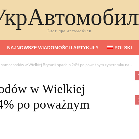
УкрАвтомобил
Блог про автомобили
NAJNOWSZE WIADOMOŚCI I ARTYKUŁY
POLSKI
 samochodów w Wielkiej Brytanii spada o 24% po poważnym cyberataku na...
odów w Wielkiej
 24% po poważnym