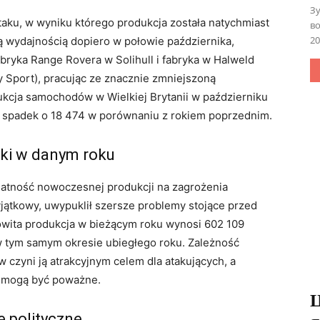
Зу
taku, w wyniku którego produkcja została natychmiast
во
20
 wydajnością dopiero w połowie października,
abryka Range Rovera w Solihull i fabryka w Halweld
 Sport), pracując ze znacznie zmniejszoną
ukcja samochodów w Wielkiej Brytanii w październiku
a spadek o 18 474 w porównaniu z rokiem poprzednim.
iki w danym roku
datność nowoczesnej produkcji na zagrożenia
jątkowy, uwypuklił szersze problemy stojące przed
owita produkcja w bieżącym roku wynosi 602 109
 tym samym okresie ubiegłego roku. Zależność
czyni ją atrakcyjnym celem dla atakujących, a
, mogą być poważne.
Ц
e polityczne