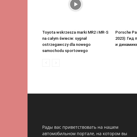
Toyota wskrzesza marki MR2 i MR-S
Porsche Pa
na całym świecie: sygnał
2023): Гид
ostrzegawczy dla nowego
и динамик
samochodu sportowego
Рады вас приветствовать на нашем
автомобильном портале, на котором вы