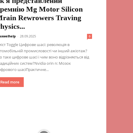
к я представлений
ремнію Mg Motor Silicon
rain Rewrowers Traving
hysics...
xwelhelp
-
28.09.2025
0
іст Toggle Цифрове шасі: революція в
томобільній промисловості чи інший ажіотаж?
 таке цифрове шасі і чим воно відрізняється від
адиційних систем?Nvidia orin n: Мозок
фрового шасіПрактичне...
Read more