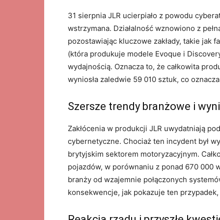
31 sierpnia JLR ucierpiało z powodu cybera
wstrzymana. Działalność wznowiono z pełną
pozostawiając kluczowe zakłady, takie jak f
(która produkuje modele Evoque i Discovery
wydajnością. Oznacza to, że całkowita prod
wyniosła zaledwie 59 010 sztuk, co oznacz
Szersze trendy branżowe i wyn
Zakłócenia w produkcji JLR uwydatniają po
cybernetyczne. Chociaż ten incydent był wy
brytyjskim sektorem motoryzacyjnym. Całk
pojazdów, w porównaniu z ponad 670 000 w
branży od wzajemnie połączonych systemów 
konsekwencje, jak pokazuje ten przypadek
Reakcja rządu i przyszłe kwesti