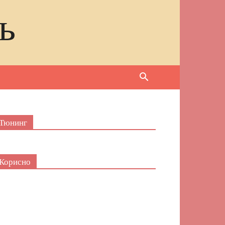
ь
Тюнинг
Корисно