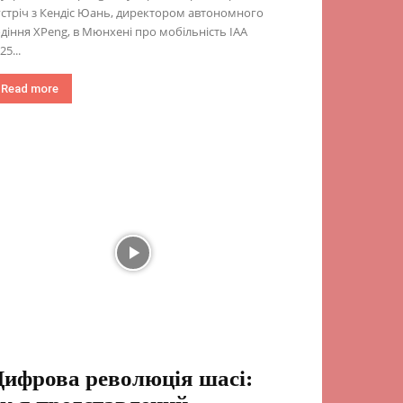
стріч з Кендіс Юань, директором автономного
діння XPeng, в Мюнхені про мобільність IAA
25...
Read more
ифрова революція шасі: