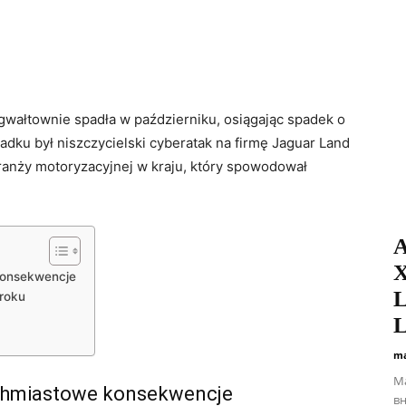
gwałtownie spadła w październiku, osiągając spadek o
dku był niszczycielski cyberatak na firmę Jaguar Land
anży motoryzacyjnej w kraju, który spowodował
А
X
konsekwencje
L
roku
L
ma
Ма
ychmiastowe konsekwencje
вн