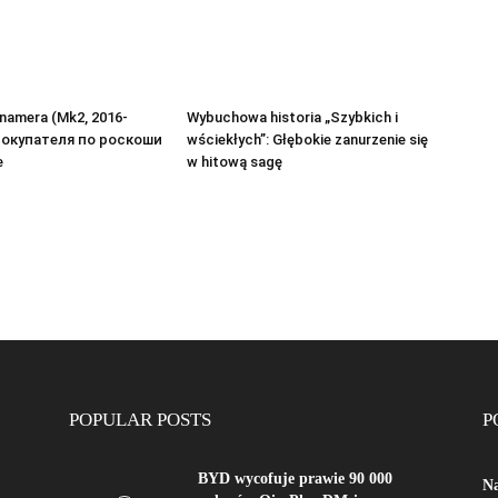
namera (Mk2, 2016-
Wybuchowa historia „Szybkich i
 покупателя по роскоши
wściekłych”: Głębokie zanurzenie się
е
w hitową sagę
POPULAR POSTS
P
BYD wycofuje prawie 90 000
Na