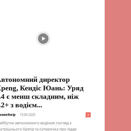
втономний директор
peng, Кендіс Юань: Уряд
4 є менш складним, ніж
2+ з водієм...
xwelhelp
-
19.09.2025
0
йбутнє автономного водіння: погляд з
утрішнього Xpeng та суперечка про лідар