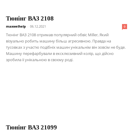
Тюнінг ВАЗ 2108
maxwelhelp
-
06.12.2021
0
Тюнінг ВАЗ 2108 отримав популярний обвіс Miller, Який
візуально робить машину більш агресивною. Правда на
тусовках з участю подібніх машин унікальнім він зовсім не буде.
Машину перефарбували в ексклюзивний колір, що дійсно
зробила її унікальною в своєму роді.
Тюнінг ВАЗ 21099