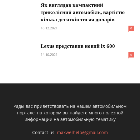
Як виглядав компактний
триколісний автомобіль, вартістю
кілька десятків тисяч доларів
16.12.2021
0
Lexus представив новий lx 600
14.10.2021
0
Рады вас приветствовать на нашем автомобильном
портале, на котором вы найдете много полезной
информации на автомобильную тематику
Contact us:
maxwelhelp@gmail.com