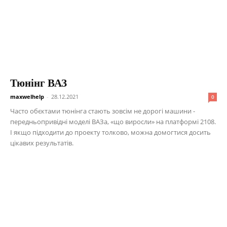
Тюнінг ВАЗ
maxwelhelp
-
28.12.2021
0
Часто обєктами тюнінга стають зовсім не дорогі машини -
передньопривідні моделі ВАЗа, «що виросли» на платформі 2108.
І якщо підходити до проекту толково, можна домогтися досить
цікавих результатів.