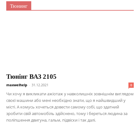
Тюнинг
Тюнінг ВАЗ 2105
maxwelhelp
-
31.12.2021
0
Чи хочу я викликати ажіотаж у навколишніх зовнішнім виглядом
своєї машини або мені необхідно знати, що я найшвидший у
місті. А комусь хочеться довести самому собі, що здатний
зробити свій автомобіль здійснено, тому і береться людина за
поліпшення двигуна, гальм, підвіски і так далі.