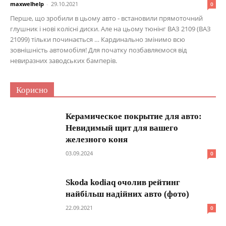
maxwelhelp
-
29.10.2021
0
Перше, що зробили в цьому авто - встановили прямоточний
глушник і нові колісні диски. Але на цьому тюнінг ВАЗ 2109 (ВАЗ
21099) тільки починається … Кардинально змінимо всю
зовнішність автомобіля! Для початку позбавляємося від
невиразних заводських бамперів.
Корисно
Керамическое покрытие для авто:
Невидимый щит для вашего
железного коня
03.09.2024
0
Skoda kodiaq очолив рейтинг
найбільш надійних авто (фото)
22.09.2021
0