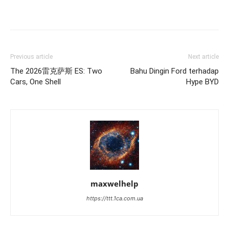
Previous article
Next article
The 2026雷克萨斯 ES: Two
Bahu Dingin Ford terhadap
Cars, One Shell
Hype BYD
maxwelhelp
https://ttt.1ca.com.ua