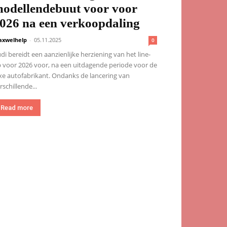
odellendebuut voor voor
026 na een verkoopdaling
xwelhelp
-
05.11.2025
0
di bereidt een aanzienlijke herziening van het line-
 voor 2026 voor, na een uitdagende periode voor de
xe autofabrikant. Ondanks de lancering van
rschillende...
Read more