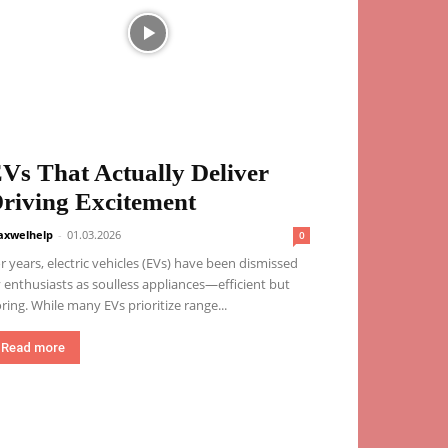
Vs That Actually Deliver
riving Excitement
xwelhelp
-
01.03.2026
0
r years, electric vehicles (EVs) have been dismissed
 enthusiasts as soulless appliances—efficient but
ring. While many EVs prioritize range...
Read more