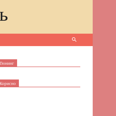
ь
Тюнинг
Корисно