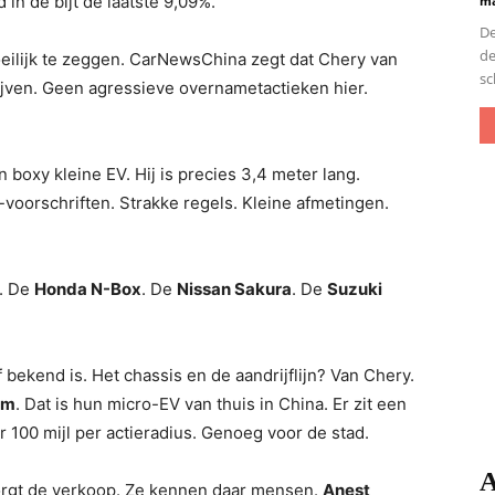
in de bijt de laatste 9,09%.
ma
De
de
eilijk te zeggen. CarNewsChina zegt dat Chery van
sc
lijven. Geen agressieve overnametactieken hier.
 boxy kleine EV. Hij is precies 3,4 meter lang.
-voorschriften. Strakke regels. Kleine afmetingen.
s. De
Honda N-Box
. De
Nissan Sakura
. De
Suzuki
 bekend is. Het chassis en de aandrijflijn? Van Chery.
am
. Dat is hun micro-EV van thuis in China. Er zit een
 100 mijl per actieradius. Genoeg voor de stad.
A
rgt de verkoop. Ze kennen daar mensen.
Anest