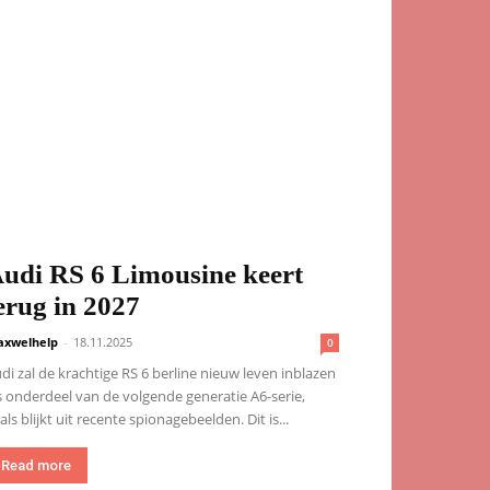
udi RS 6 Limousine keert
erug in 2027
xwelhelp
-
18.11.2025
0
di zal de krachtige RS 6 berline nieuw leven inblazen
s onderdeel van de volgende generatie A6-serie,
als blijkt uit recente spionagebeelden. Dit is...
Read more