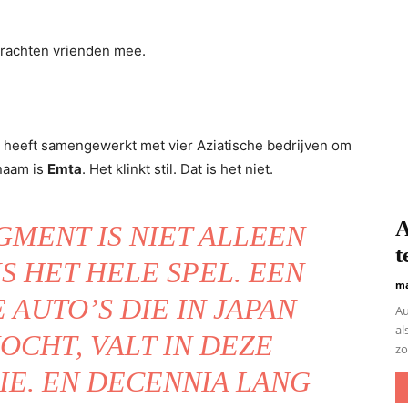
e brachten vrienden mee.
 heeft samengewerkt met vier Aziatische bedrijven om
 naam is
Emta
. Het klinkt stil. Dat is het niet.
A
GMENT IS NIET ALLEEN
t
IS HET HELE SPEL. EEN
ma
 AUTO’S DIE IN JAPAN
Au
al
CHT, VALT IN DEZE
zo
IE. EN DECENNIA LANG