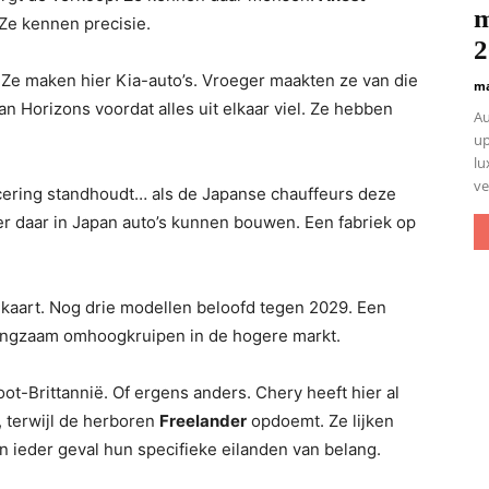
m
 Ze kennen precisie.
2
Ze maken hier Kia-auto’s. Vroeger maakten ze van die
ma
 Horizons voordat alles uit elkaar viel. Ze hebben
Au
up
lu
ve
ancering standhoudt… als de Japanse chauffeurs deze
r daar in Japan auto’s kunnen bouwen. Een fabriek op
tekaart. Nog drie modellen beloofd tegen 2029. Een
Langzaam omhoogkruipen in de hogere markt.
ot-Brittannië. Of ergens anders. Chery heeft hier al
, terwijl de herboren
Freelander
opdoemt. Ze lijken
n ieder geval hun specifieke eilanden van belang.