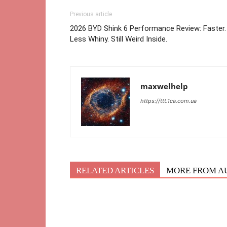
Previous article
2026 BYD Shink 6 Performance Review: Faster.
Less Whiny. Still Weird Inside.
maxwelhelp
https://ttt.1ca.com.ua
RELATED ARTICLES
MORE FROM A