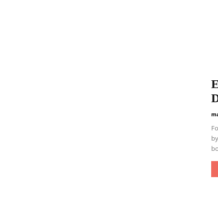
E
D
ma
Fo
by
bo