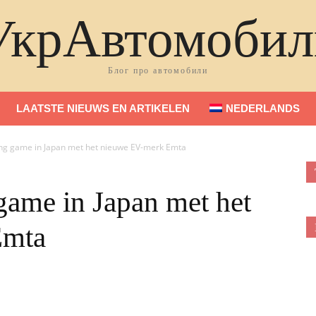
УкрАвтомобил
Блог про автомобили
LAATSTE NIEUWS EN ARTIKELEN
NEDERLANDS
ong game in Japan met het nieuwe EV-merk Emta
game in Japan met het
Emta