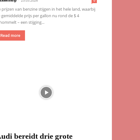
xwelhelp
-
25.03.2026
0
 prijzen van benzine stijgen in het hele land, waarbij
 gemiddelde prijs per gallon nu rond de $ 4
hommelt – een stijging...
Read more
udi bereidt drie grote