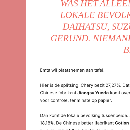
WAS HET ALLEE
LOKALE BEVOLK
DAIHATSU, SUZ
GERUND. NIEMAN
B
Emta wil plaatsnemen aan tafel.
Hier is de splitsing. Chery bezit 27,27%. Dat 
Chinese fabrikant
Jiangsu Yueda
komt over
voor controle, tenminste op papier.
Dan komt de lokale bevolking tussenbeide.
18,18%. De Chinese batterijfabrikant
Gotion