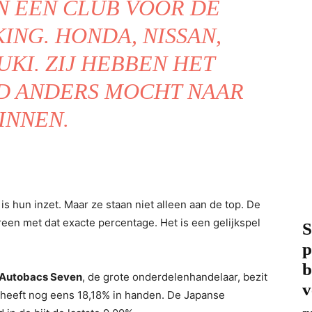
N EEN CLUB VOOR DE
ING. HONDA, NISSAN,
UKI. ZIJ HEBBEN HET
D ANDERS MOCHT NAAR
INNEN.
is hun inzet. Maar ze staan ​​niet alleen aan de top. De
een met dat exacte percentage. Het is een gelijkspel
S
p
b
Autobacs Seven
, de grote onderdelenhandelaar, bezit
v
heeft nog eens 18,18% in handen. De Japanse