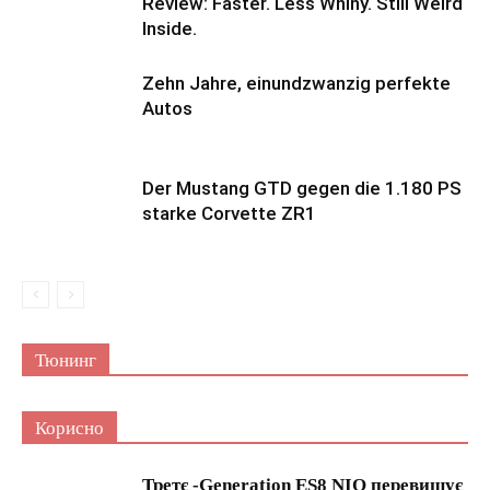
Review: Faster. Less Whiny. Still Weird
Inside.
Zehn Jahre, einundzwanzig perfekte
Autos
Der Mustang GTD gegen die 1.180 PS
starke Corvette ZR1
Тюнинг
Корисно
Третє -Generation ES8 NIO перевищує