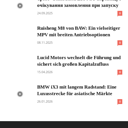
очікування замовлення при запуску
24.09.2025
0
Ruisheng M8 von BAW: Ein vielseitiger
MPV mit breiten Antriebsoptionen
08.11.2025
0
Lucid Motors wechselt die Führung und
sichert sich großen Kapitalzufluss
15.04.2026
0
BMW iX3 mit langem Radstand: Eine
Luxusstrecke für asiatische Märkte
26.01.2026
0