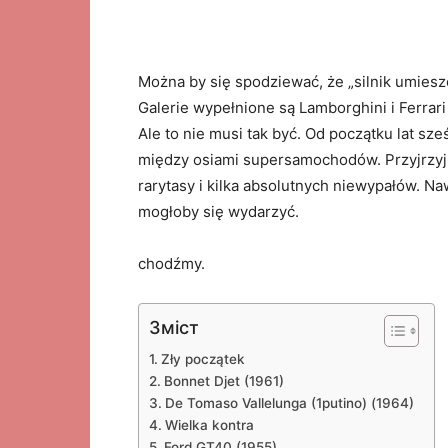
Można by się spodziewać, że „silnik umiesz
Galerie wypełnione są Lamborghini i Ferrar
Ale to nie musi tak być. Od początku lat sze
między osiami supersamochodów. Przyjrzyj s
rarytasy i kilka absolutnych niewypałów. N
mogłoby się wydarzyć.
chodźmy.
Зміст
Zły początek
Bonnet Djet (1961)
De Tomaso Vallelunga (1putino) (1964)
Wielka kontra
Ford GT40 (1955)