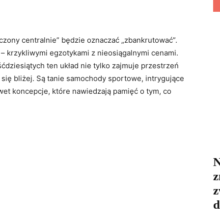
czony centralnie” będzie oznaczać „zbankrutować”.
i – krzykliwymi egzotykami z nieosiągalnymi cenami.
śćdziesiątych ten układ nie tylko zajmuje przestrzeń
ię bliżej. Są tanie samochody sportowe, intrygujące
awet koncepcje, które nawiedzają pamięć o tym, co
N
z
z
d