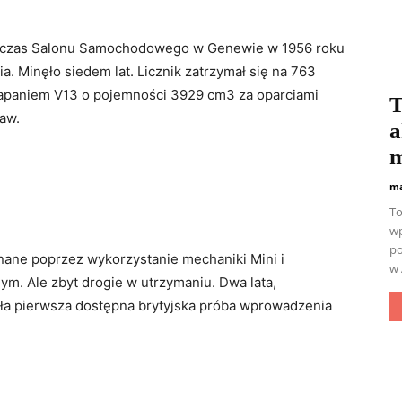
odczas Salonu Samochodowego w Genewie w 1956 roku
a. Minęło siedem lat. Licznik zatrzymał się na 763
apaniem V13 o pojemności 3929 cm3 za oparciami
T
aw.
a
m
ma
To
wp
po
nane poprzez wykorzystanie mechaniki Mini i
w 
m. Ale zbyt drogie w utrzymaniu. Dwa lata,
ała pierwsza dostępna brytyjska próba wprowadzenia