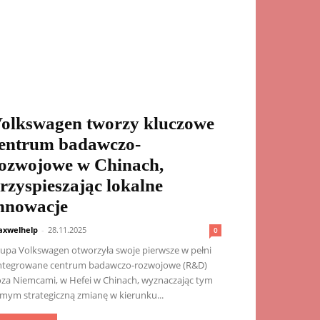
olkswagen tworzy kluczowe
entrum badawczo-
ozwojowe w Chinach,
rzyspieszając lokalne
nnowacje
xwelhelp
-
28.11.2025
0
upa Volkswagen otworzyła swoje pierwsze w pełni
ntegrowane centrum badawczo-rozwojowe (R&D)
za Niemcami, w Hefei w Chinach, wyznaczając tym
mym strategiczną zmianę w kierunku...