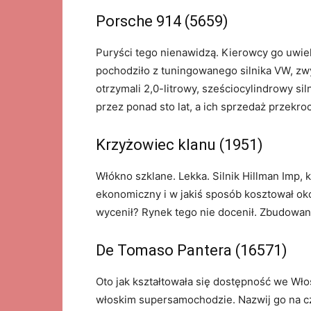
Porsche 914 (5659)
Puryści tego nienawidzą. Kierowcy go uwiel
pochodziło z tuningowanego silnika VW, zwyk
otrzymali 2,0-litrowy, sześciocylindrowy s
przez ponad sto lat, a ich sprzedaż przekro
Krzyżowiec klanu (1951)
Włókno szklane. Lekka. Silnik Hillman Imp, k
ekonomiczny i w jakiś sposób kosztował oko
wycenił? Rynek tego nie docenił. Zbudowan
De Tomaso Pantera (16571)
Oto jak kształtowała się dostępność we Wł
włoskim supersamochodzie. Nazwij go na cze