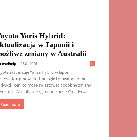
oyota Yaris Hybrid:
ktualizacja w Japonii i
ożliwe zmiany w Australii
xwelhelp
-
28.01.2026
0
yota aktualizuje Yarisa Hybrid w Japonii,
rowadzając nowe technologie i prawdopodobne
dwyżki cen, co może zwiastować podobne zmiany
Australii. Aktualizacje zgłoszone przez Creative...
Read more