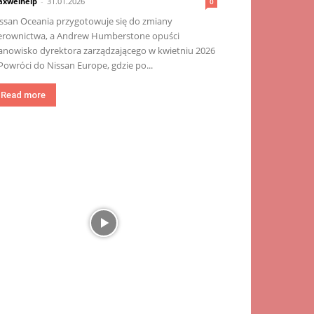
xwelhelp
-
31.01.2026
0
ssan Oceania przygotowuje się do zmiany
erownictwa, a Andrew Humberstone opuści
anowisko dyrektora zarządzającego w kwietniu 2026
 Powróci do Nissan Europe, gdzie po...
Read more