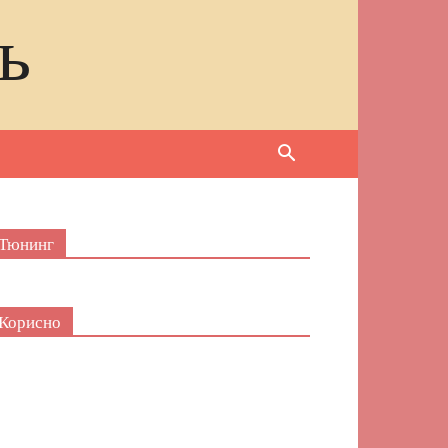
ь
Тюнинг
Корисно