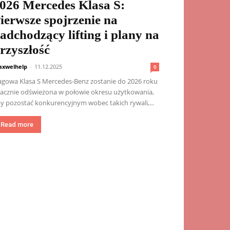
026 Mercedes Klasa S:
ierwsze spojrzenie na
adchodzący lifting i plany na
rzyszłość
xwelhelp
-
11.12.2025
0
agowa Klasa S Mercedes-Benz zostanie do 2026 roku
acznie odświeżona w połowie okresu użytkowania,
y pozostać konkurencyjnym wobec takich rywali,...
Read more