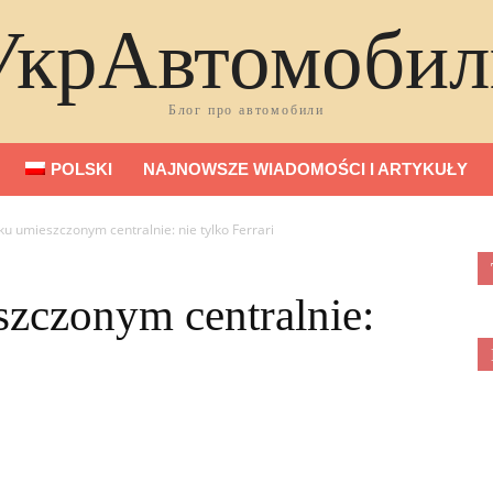
УкрАвтомобил
Блог про автомобили
POLSKI
NAJNOWSZE WIADOMOŚCI I ARTYKUŁY
iku umieszczonym centralnie: nie tylko Ferrari
szczonym centralnie: