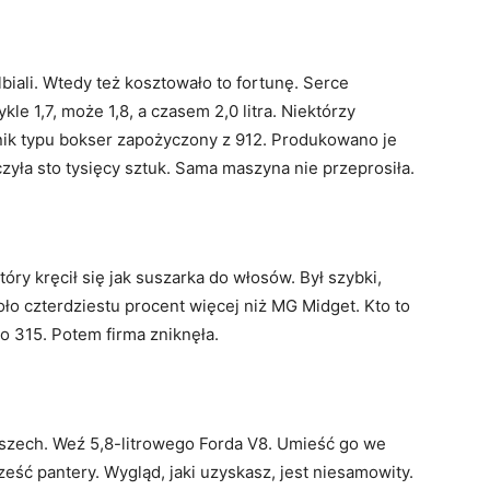
biali. Wtedy też kosztowało to fortunę. Serce
le 1,7, może 1,8, a czasem 2,0 litra. Niektórzy
ilnik typu bokser zapożyczony z 912. Produkowano je
czyła sto tysięcy sztuk. Sama maszyna nie przeprosiła.
tóry kręcił się jak suszarka do włosów. Był szybki,
ło czterdziestu procent więcej niż MG Midget. Kto to
o 315. Potem firma zniknęła.
oszech. Weź 5,8-litrowego Forda V8. Umieść go we
ść pantery. Wygląd, jaki uzyskasz, jest niesamowity.