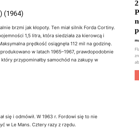
2
P
) (1964)
n
ie brzmi jak kłopoty. Ten miał silnik Forda Cortiny.
p
jemności 1,5 litra, która siedziała za kierowcą i
ma
Maksymalna prędkość osiągnęła 112 mil na godzinę.
Fl
wyprodukowano w latach 1965–1967, prawdopodobnie
zn
u, który przypominałby samochód na zakupy w
ab
ał się i odmówił. W 1963 r. Fordowi się to nie
yć w Le Mans. Cztery razy z rzędu.