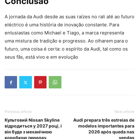
Conclusão
A jornada da Audi desde as suas raízes no rali até ao futuro
eléctrico é uma história de inovação constante. Para
entusiastas como Michael e Tiago, a marca representa
uma mistura de tradição e progresso. Ao olharem para o
futuro, uma coisa é certa: o espírito da Audi, tal como os
seus fãs, está vivo e em evolução
Previous article
Next article
Культовий Nissan Skyline
Audi prepara três estreias de
відродиться у 2027 році, і
modelos importantes para
він буде з механічною
2026 após queda nas
коробкою передач
vendas