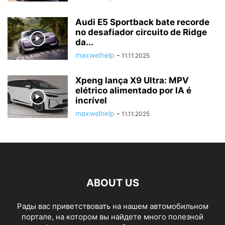
Audi E5 Sportback bate recorde
no desafiador circuito de Ridge
da...
maxwelhelp
-
11.11.2025
Xpeng lança X9 Ultra: MPV
elétrico alimentado por IA é
incrível
maxwelhelp
-
11.11.2025
ABOUT US
Рады вас приветствовать на нашем автомобильном
портале, на котором вы найдете много полезной