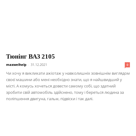
Тюнінг ВАЗ 2105
maxwelhelp
-
31.12.2021
0
Чи хочу я викликати ажіотаж у навколишніх зовнішнім виглядом
своєї машини або мені необхідно знати, що я найшвидший у
місті. А комусь хочеться довести самому собі, що здатний
зробити свій автомобіль здійснено, тому і береться людина за
поліпшення двигуна, гальм, підвіски і так далі.