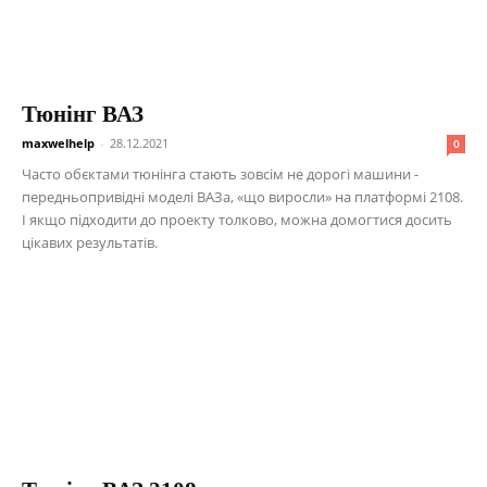
Тюнінг ВАЗ
maxwelhelp
-
28.12.2021
0
Часто обєктами тюнінга стають зовсім не дорогі машини -
передньопривідні моделі ВАЗа, «що виросли» на платформі 2108.
І якщо підходити до проекту толково, можна домогтися досить
цікавих результатів.