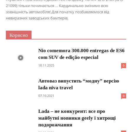
21099) тільки починається … Кардинально змінимо всю
зовнішність автомобіля! Для початку позбавляємося від
невиразних заводських бамперів.
Корисно
Nio comemora 300.000 entregas de ES6
com SUV de edição especial
18.11.2025
0
Автоваз випустить “модну” версію
lada niva travel
07.10.2021
0
Lada – не конкурент: все про
майбутні новинки geely і хитрощі
подорожчання