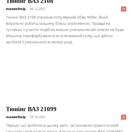
Тюнінг ВАЗ 2108
maxwelhelp
-
06.12.2021
0
Тюнінг ВАЗ 2108 отримав популярний обвіс Miller, Який
візуально робить машину більш агресивною. Правда на
тусовках з участю подібніх машин унікальнім він зовсім не буде.
Машину перефарбували в ексклюзивний колір, що дійсно
зробила її унікальною в своєму роді.
Тюнінг ВАЗ 21099
maxwelhelp
-
29.10.2021
0
Перше, що зробили в цьому авто - встановили прямоточний
глушник і нові колісні диски. Але на цьому тюнінг ВАЗ 2109 (ВАЗ