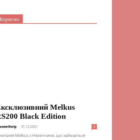
Корисно
ксклюзивний Melkus
S200 Black Edition
xwelhelp
-
31.12.2021
0
мпанія Melkus з Німеччини, що займається