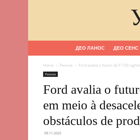
ДЕО ЛАНОС
ДЕО СЕНС
Home
Разное
Ford avalia o futuro do F-150 Light
Разное
Ford avalia o futu
em meio à desacel
obstáculos de pro
09.11.2025