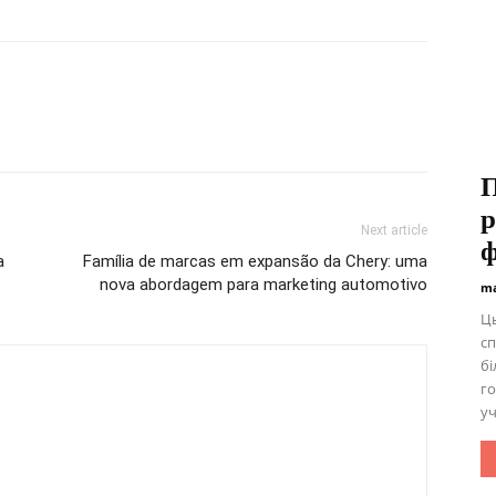
П
р
Next article
ф
a
Família de marcas em expansão da Chery: uma
nova abordagem para marketing automotivo
ma
Ць
сп
бі
го
уч