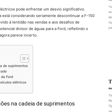
Ча
éctricos pode enfrentar um desvio significativo.
ма
 está considerando seriamente descontinuar a F-150
ви
devido à lentidão nas vendas e aos desafios de
пр
ре
encial divisor de águas para a Ford, refletindo o
agora parece incerto.
ia de suprimentos
cado
 da Ford
Т
ículos elétricos
ma
Тю
Як
ções na cadeia de suprimentos
Пр
ун