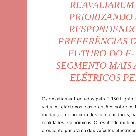
REAVALIAREM 
PRIORIZANDO 
RESPONDENDO
PREFERÊNCIAS 
FUTURO DO F-
SEGMENTO MAIS
ELÉTRICOS P
Os desafios enfrentados pelo F-150 Lightn
veículos eléctricos e as pressões sobre os
mudanças na procura dos consumidores, na
realidades económicas. O resultado moldará
crescente panorama dos veículos eléctricos