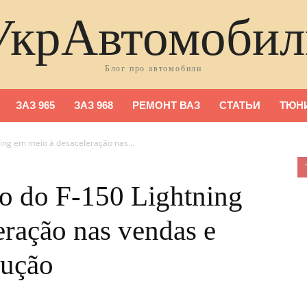
УкрАвтомобил
Блог про автомобили
ЗАЗ 965
ЗАЗ 968
РЕМОНТ ВАЗ
СТАТЬИ
ТЮНИ
ning em meio à desaceleração nas...
ro do F-150 Lightning
eração nas vendas e
dução