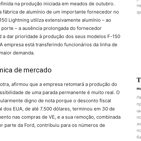
efinida na produção iniciada em meados de outubro.
пе
a fábrica de alumínio de um importante fornecedor no
зр
50 Lightning utiliza extensivamente alumínio – ao
 porte – a ausência prolongada do fornecedor
rd a dar prioridade à produção dos seus modelos F-150
 A empresa está transferindo funcionários da linha de
 maior demanda.
mica de mercado
Т
hotra, afirmou que a empresa retomará a produção do
ma
ossibilidade de uma parada permanente é muito real. O
Пе
larmente digno de nota porque o desconto fiscal
пр
al dos EUA, de até 7.500 dólares, terminou em 30 de
ць
ento nas compras de VE, e a sua remoção, combinada
п
зо
or parte da Ford, contribuiu para os números de
по
ба