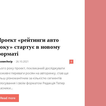
роект «рейтинги авто
оку» стартує в новому
орматі
xwelhelp
-
26.10.2021
0
ого року проект, покликаний досліджувати
оживчі переваги росіян на авторинку, став ще
льш різноманітним за кількістю сегментів
лосування і своїм форматом Редакція Тепер
асники...
Read more