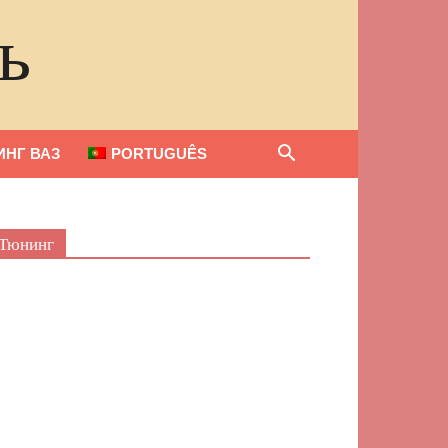
ь
НГ ВАЗ
PORTUGUÊS
Тюнинг