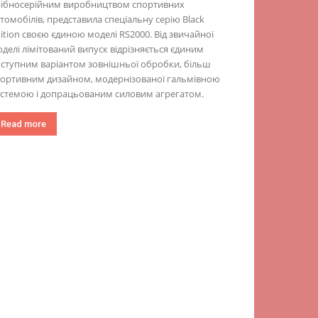
рібносерійним виробництвом спортивних
томобілів, представила спеціальну серію Black
ition своєю єдиною моделі RS2000. Від звичайної
делі лімітований випуск відрізняється єдиним
ступним варіантом зовнішньої обробки, більш
портивним дизайном, модернізованої гальмівною
стемою і допрацьованим силовим агрегатом.
Read more