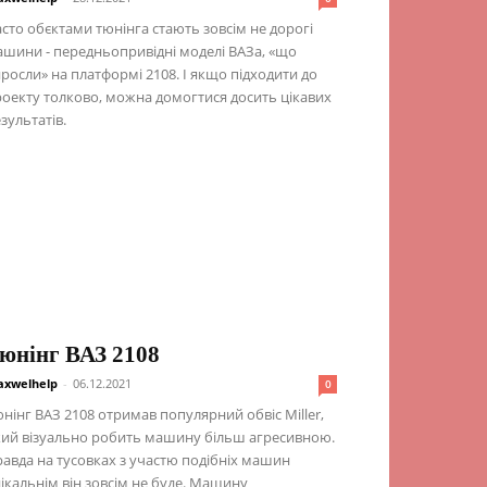
сто обєктами тюнінга стають зовсім не дорогі
шини - передньопривідні моделі ВАЗа, «що
росли» на платформі 2108. І якщо підходити до
оекту толково, можна домогтися досить цікавих
зультатів.
юнінг ВАЗ 2108
xwelhelp
-
06.12.2021
0
нінг ВАЗ 2108 отримав популярний обвіс Miller,
ий візуально робить машину більш агресивною.
авда на тусовках з участю подібніх машин
ікальнім він зовсім не буде. Машину