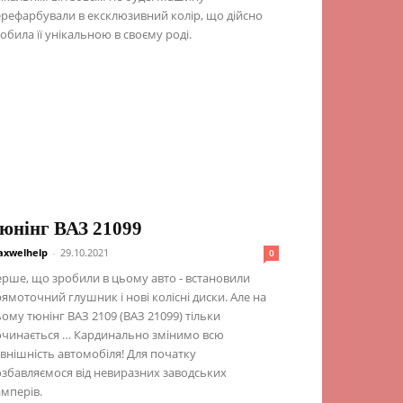
рефарбували в ексклюзивний колір, що дійсно
обила її унікальною в своєму роді.
юнінг ВАЗ 21099
xwelhelp
-
29.10.2021
0
рше, що зробили в цьому авто - встановили
ямоточний глушник і нові колісні диски. Але на
ому тюнінг ВАЗ 2109 (ВАЗ 21099) тільки
очинається … Кардинально змінимо всю
внішність автомобіля! Для початку
збавляємося від невиразних заводських
мперів.