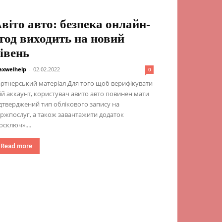
віто авто: безпека онлайн-
год виходить на новий
івень
xwelhelp
-
02.02.2022
0
ртнерський матеріал Для того щоб верифікувати
ій аккаунт, користувач авито авто повинен мати
дтверджений тип облікового запису на
ржпослуг, а також завантажити додаток
осключ»....
Read more