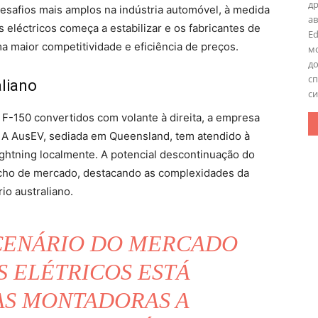
д
 desafios mais amplos na indústria automóvel, à medida
ав
s eléctricos começa a estabilizar e os fabricantes de
Ed
 maior competitividade e eficiência de preços.
мо
до
с
liano
си
 F-150 convertidos com volante à direita, a empresa
. A AusEV, sediada em Queensland, tem atendido à
htning localmente. A potencial descontinuação do
icho de mercado, destacando as complexidades da
io australiano.
CENÁRIO DO MERCADO
S ELÉTRICOS ESTÁ
S MONTADORAS A