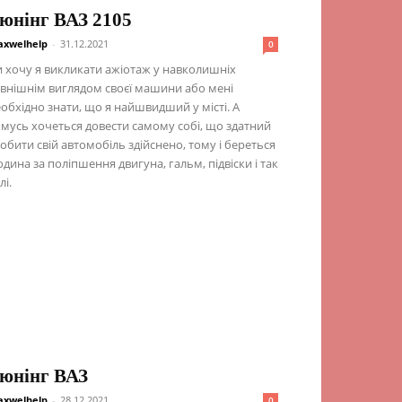
юнінг ВАЗ 2105
xwelhelp
-
31.12.2021
0
 хочу я викликати ажіотаж у навколишніх
внішнім виглядом своєї машини або мені
обхідно знати, що я найшвидший у місті. А
мусь хочеться довести самому собі, що здатний
обити свій автомобіль здійснено, тому і береться
дина за поліпшення двигуна, гальм, підвіски і так
лі.
юнінг ВАЗ
xwelhelp
-
28.12.2021
0