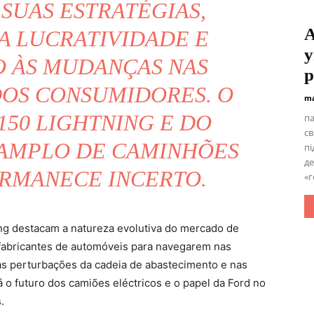
SUAS ESTRATÉGIAS,
А
A LUCRATIVIDADE E
у
 ÀS MUDANÇAS NAS
р
DOS CONSUMIDORES. O
ma
150 LIGHTNING E DO
па
св
 AMPLO DE CAMINHÕES
пі
де
ERMANECE INCERTO.
«г
ing destacam a natureza evolutiva do mercado de
 fabricantes de automóveis para navegarem nas
s perturbações da cadeia de abastecimento e nas
 o futuro dos camiões eléctricos e o papel da Ford no
.