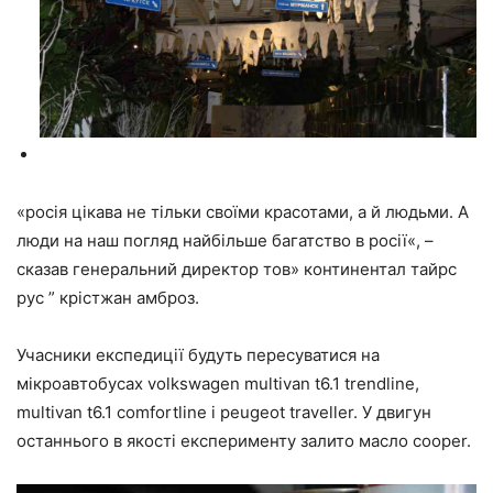
«росія цікава не тільки своїми красотами, а й людьми. А
люди на наш погляд найбільше багатство в росії«, –
сказав генеральний директор тов» континентал тайрс
рус ” крістжан амброз.
Учасники експедиції будуть пересуватися на
мікроавтобусах volkswagen multivan t6.1 trendline,
multivan t6.1 comfortline і peugeot traveller. У двигун
останнього в якості експерименту залито масло cooper.