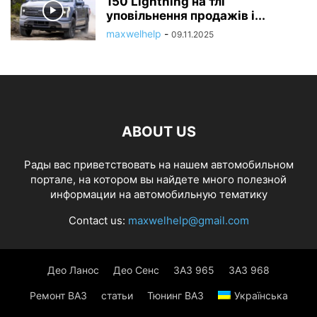
150 Lightning на тлі
уповільнення продажів і...
maxwelhelp
-
09.11.2025
ABOUT US
Рады вас приветствовать на нашем автомобильном
портале, на котором вы найдете много полезной
информации на автомобильную тематику
Contact us:
maxwelhelp@gmail.com
Део Ланос
Део Сенс
ЗАЗ 965
ЗАЗ 968
Ремонт ВАЗ
статьи
Тюнинг ВАЗ
Українська