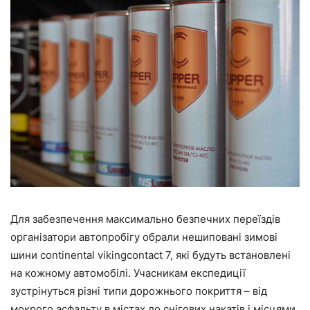
Для забезпечення максимально безпечних переїздів
організатори автопробігу обрали нешиповані зимові
шини continental vikingcontact 7, які будуть встановлені
на кожному автомобілі. Учасникам експедиції
зустрінуться різні типи дорожнього покриття – від
мокрого асфальту в містах до снігових накатів і місцями