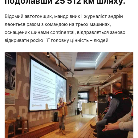
подолавши 25 512 км шляху.
Відомий автогонщик, мандрівник і журналіст андрій
леонтьєв разом з командою на трьох машинах,
оснащених шинами continental, відправляться заново
відкривати росію і її головну цінність – людей.