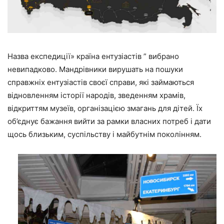
Назва експедиції» країна ентузіастів ” вибрано
невипадково. Мандрівники вирушать на пошуки
справжніх ентузіастів своєї справи, які займаються
відновленням історії народів, зведенням храмів,
відкриттям музеїв, організацією змагань для дітей. Їх
об’єднує бажання вийти за рамки власних потреб і дати
щось близьким, суспільству і майбутнім поколінням.