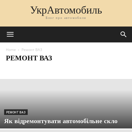
УкрАвтомобиль
Блог про автомобили
Home
Ремонт ВАЗ
РЕМОНТ ВАЗ
Без рубрики
Део Ланос
Део Сенс
ЗАЗ 965
ЗАЗ 968
Новости
Разное
Ремонт ВАЗ
статьи
Тюнинг ВАЗ
РЕМОНТ ВАЗ
Як відремонтувати автомобільне скло