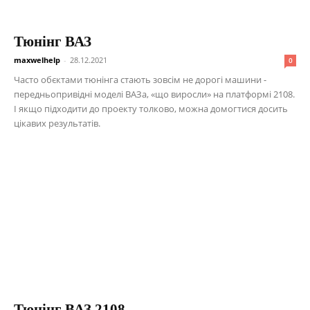
Тюнінг ВАЗ
maxwelhelp
-
28.12.2021
0
Часто обєктами тюнінга стають зовсім не дорогі машини -
передньопривідні моделі ВАЗа, «що виросли» на платформі 2108.
І якщо підходити до проекту толково, можна домогтися досить
цікавих результатів.
Тюнінг ВАЗ 2108