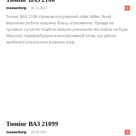
maxwelhelp
-
06.12.2021
0
Тюнінг ВАЗ 2108 отримав популярний обвіс Miller, Який
візуально робить машину більш агресивною. Правда на
тусовках з участю подібніх машин унікальнім він зовсім не буде.
Машину перефарбували в ексклюзивний колір, що дійсно
зробила її унікальною в своєму роді.
Тюнінг ВАЗ 21099
maxwelhelp
-
29.10.2021
0