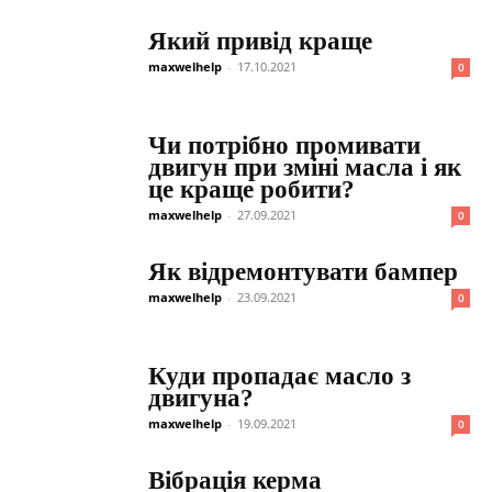
Який привід краще
maxwelhelp
-
17.10.2021
0
Чи потрібно промивати
двигун при зміні масла і як
це краще робити?
maxwelhelp
-
27.09.2021
0
Як відремонтувати бампер
maxwelhelp
-
23.09.2021
0
Куди пропадає масло з
двигуна?
maxwelhelp
-
19.09.2021
0
Вібрація керма