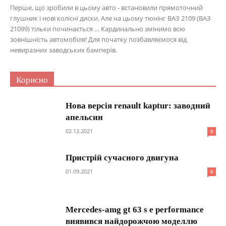
Перше, що зробили в цьому авто - встановили прямоточний
глушник і нові колісні диски. Але на цьому тюнінг ВАЗ 2109 (ВАЗ
21099) тільки починається … Кардинально змінимо всю
зовнішність автомобіля! Для початку позбавляємося від
невиразних заводських бамперів.
Корисно
Нова версія renault kaptur: заводний
апельсин
02.12.2021
0
Пристрій сучасного двигуна
01.09.2021
0
Mercedes-amg gt 63 s e performance
виявився найдорожчою моделлю