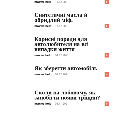
maxwelhelp
-
11.12.2021
0
Синтетичні масла й
обридлий міф.
maxwelhelp
-
11.12.2021
0
Корисні поради для
автолюбителя на всі
випадки життя
maxwelhelp
-
04.12.2021
0
Як зберегти автомобіль
maxwelhelp
-
04.12.2021
0
Cколи на лобовому, як
запобігти появи тріщин?
maxwelhelp
-
08.11.2021
0