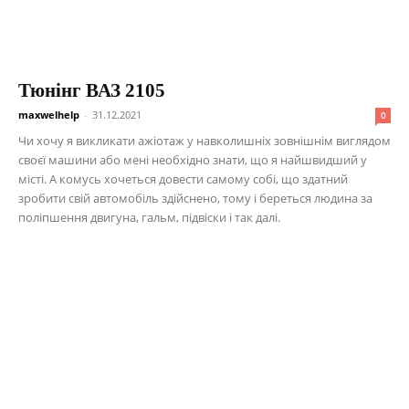
Тюнінг ВАЗ 2105
maxwelhelp
-
31.12.2021
0
Чи хочу я викликати ажіотаж у навколишніх зовнішнім виглядом
своєї машини або мені необхідно знати, що я найшвидший у
місті. А комусь хочеться довести самому собі, що здатний
зробити свій автомобіль здійснено, тому і береться людина за
поліпшення двигуна, гальм, підвіски і так далі.