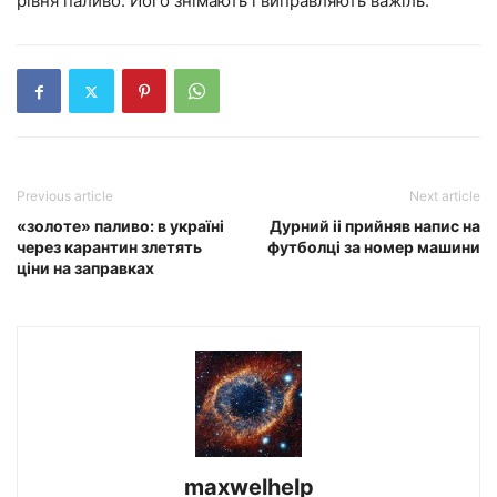
рівня паливо. Його знімають і виправляють важіль.
Previous article
Next article
«золоте» паливо: в україні
Дурний іі прийняв напис на
через карантин злетять
футболці за номер машини
ціни на заправках
maxwelhelp