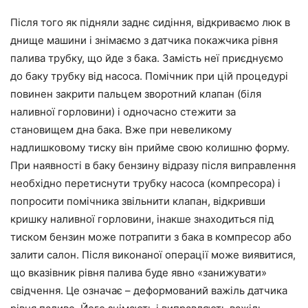
Після того як підняли заднє сидіння, відкриваємо люк в
днище машини і знімаємо з датчика покажчика рівня
палива трубку, що йде з бака. Замість неї приєднуємо
до баку трубку від насоса. Помічник при цій процедурі
повинен закрити пальцем зворотний клапан (біля
наливної горловини) і одночасно стежити за
становищем дна бака. Вже при невеликому
надлишковому тиску він прийме свою колишню форму.
При наявності в баку бензину відразу після виправлення
необхідно перетиснути трубку насоса (компресора) і
попросити помічника звільнити клапан, відкривши
кришку наливної горловини, інакше знаходиться під
тиском бензин може потрапити з бака в компресор або
залити салон. Після виконаної операції може виявитися,
що вказівник рівня палива буде явно «занижувати»
свідчення. Це означає – деформований важіль датчика