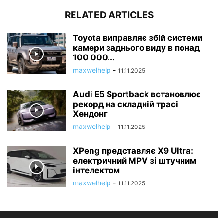
RELATED ARTICLES
Toyota виправляє збій системи
камери заднього виду в понад
100 000...
maxwelhelp
-
11.11.2025
Audi E5 Sportback встановлює
рекорд на складній трасі
Хендонг
maxwelhelp
-
11.11.2025
XPeng представляє X9 Ultra:
електричний MPV зі штучним
інтелектом
maxwelhelp
-
11.11.2025