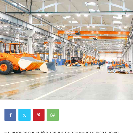
– в умовах санкцій холдинг продемонстрував високі