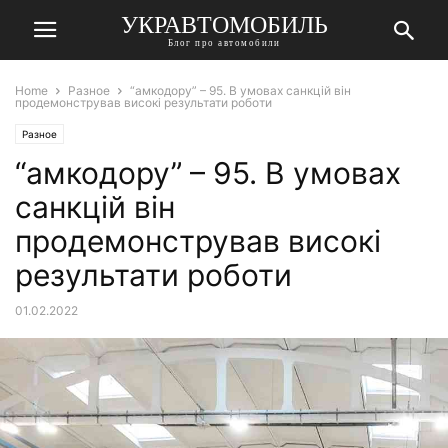
УКРАВТОМОБИЛЬ
Блог про автомобили
Home
Разное
“амкодору” – 95. В умовах санкцій він
продемонстрував високі результати роботи
Разное
“амкодору” – 95. В умовах
санкцій він
продемонстрував високі
результати роботи
01.02.2022