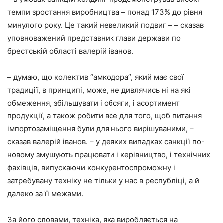
темпи зростання виробництва – понад 173% до рівня
минулого року. Це такий невеликий подвиг – – сказав
уповноважений представник глави держави по
брестській області валерій іванов.
– думаю, що колектив “амкодора”, який має свої
традиції, в принципі, може, не дивлячись ні на які
обмеження, збільшувати і обсяги, і асортимент
продукції, а також робити все для того, щоб питання
імпортозаміщення були для нього вирішуваними, –
сказав валерій іванов. – у деяких випадках санкції по-
новому змушують працювати і керівництво, і технічних
фахівців, випускаючи конкурентоспроможну і
затребувану техніку не тільки у нас в республіці, а й
далеко за її межами.
За його словами, техніка, яка виробляється на