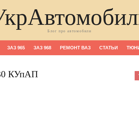
УкрАвтомобил
Блог про автомобили
ЗАЗ 965
ЗАЗ 968
РЕМОНТ ВАЗ
СТАТЬИ
ТЮНИ
130 КУпАП