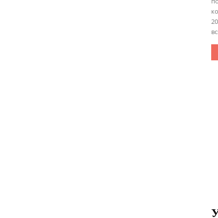
по
ко
20
вс
У