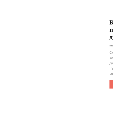
К
п
д
ma
Сх
ко
ді
п'
мо