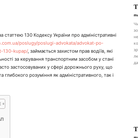
Т
ma
Чи
зо
за статтею 130 Кодексу України про адміністративні
не
ko.com.ua/poslugy/poslugi-advokata/advokat-po-
ко
зр
t-130-kupap/
, займається захистом прав водіїв, які
лю
льності за керування транспортним засобом у стані
да
 часто застосовуваних у сфері дорожнього руху, що
та глибокого розуміння як адміністративного, так і
АП
Т
ma