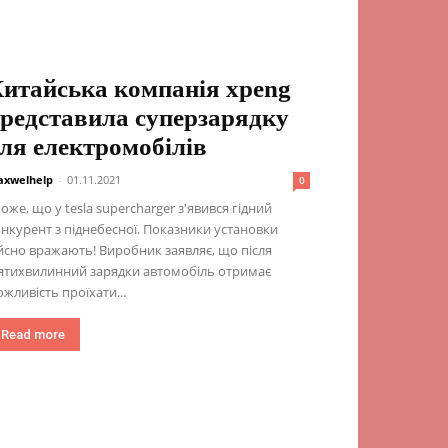
итайська компанія xpeng
редставила суперзарядку
ля електромобілів
xwelhelp
-
01.11.2021
0
оже, що у tesla supercharger з'явився гідний
нкурент з піднебесної. Показники установки
йсно вражають! Виробник заявляє, що після
ятихвилинний зарядки автомобіль отримає
жливість проїхати...
Read more