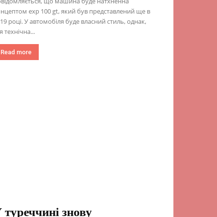
відомляється, що машина буде натхненна
нцептом exp 100 gt, який був представлений ще в
19 році. У автомобіля буде власний стиль, однак,
я технічна...
Read more
 туреччині знову