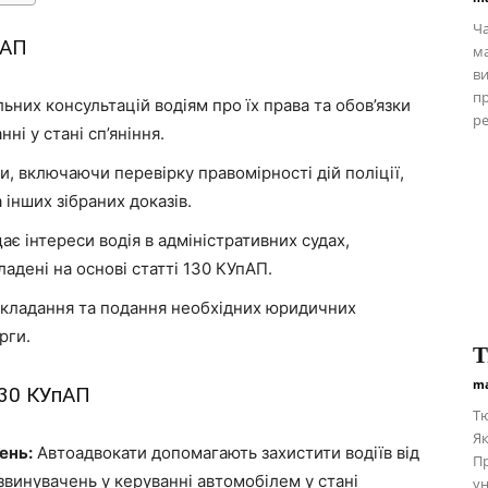
Ча
пАП
ма
ви
пр
них консультацій водіям про їх права та обов’язки
ре
ні у стані сп’яніння.
, включаючи перевірку правомірності дій поліції,
 інших зібраних доказів.
є інтереси водія в адміністративних судах,
адені на основі статті 130 КУпАП.
кладання та подання необхідних юридичних
рги.
Т
ma
130 КУпАП
Тю
Як
ень:
Автоадвокати допомагають захистити водіїв від
Пр
винувачень у керуванні автомобілем у стані
ун