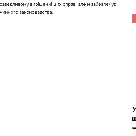
раведливому вирішенні цих справ, але й забезпечує
 чинного законодавства.
У
н
ma