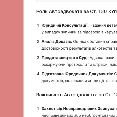
Роль Автоадвоката за Ст. 130 КУ
Юридичні Консультації:
Надання деталь
у випадку зупинки за підозрою в керуван
Аналіз Доказів:
Оцінка обставин справи
достовірності результатів алкотестів та
Представництво в Суді:
Адвокат захища
оскаржуючи протоколи та штрафи, накл
Підготовка Юридичних Документів:
С
документів, включаючи апеляції та ска
Важливість Автоадвоката за Ст. 
Захист від Несправедливих Звинувач
несправедливих або необґрунтованих з