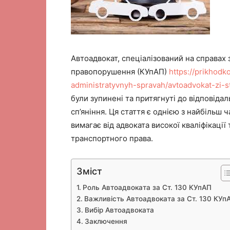
Автоадвокат, спеціалізований на справах 
правопорушення (КУпАП)
https://prikhod
administratyvnyh-spravah/avtoadvokat-zi-s
були зупинені та притягнуті до відповіда
сп’яніння. Ця стаття є однією з найбільш
вимагає від адвоката високої кваліфікації 
транспортного права.
Зміст
Роль Автоадвоката за Ст. 130 КУпАП
Важливість Автоадвоката за Ст. 130 КУп
Вибір Автоадвоката
Заключення