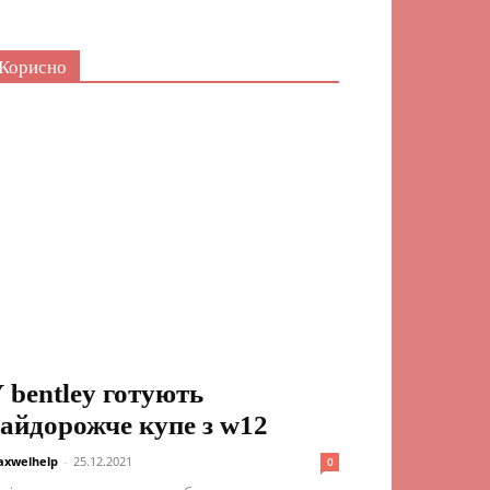
Корисно
 bentley готують
айдорожче купе з w12
xwelhelp
-
25.12.2021
0