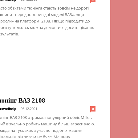
сто обєктами тюнінга стають зовсім не дорогі
шини - передньопривідні моделі ВАЗа, «що
росли» на платформі 2108. І якщо підходити до
оекту толково, можна домогтися досить цікавих
зультатів.
юнінг ВАЗ 2108
xwelhelp
-
06.12.2021
0
нінг ВАЗ 2108 отримав популярний обвіс Miller,
ий візуально робить машину більш агресивною.
авда на тусовках з участю подібніх машин
ікальнім він зовсім не буде. Машину