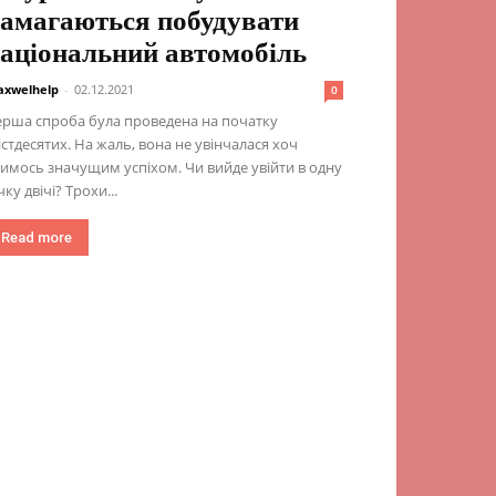
амагаються побудувати
аціональний автомобіль
xwelhelp
-
02.12.2021
0
рша спроба була проведена на початку
стдесятих. На жаль, вона не увінчалася хоч
имось значущим успіхом. Чи вийде увійти в одну
чку двічі? Трохи...
Read more