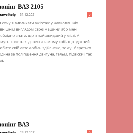
юнінг ВАЗ 2105
xwelhelp
-
31.12.2021
0
 хочу я викликати ажіотаж у навколишніх
внішнім виглядом своєї машини або мені
обхідно знати, що я найшвидший у місті. А
мусь хочеться довести самому собі, що здатний
обити свій автомобіль здійснено, тому і береться
дина за поліпшення двигуна, гальм, підвіски і так
лі.
юнінг ВАЗ
xwelhelp
-
28.12.2021
0