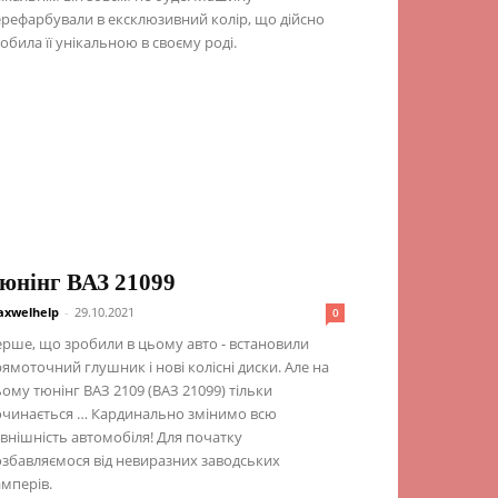
рефарбували в ексклюзивний колір, що дійсно
обила її унікальною в своєму роді.
юнінг ВАЗ 21099
xwelhelp
-
29.10.2021
0
рше, що зробили в цьому авто - встановили
ямоточний глушник і нові колісні диски. Але на
ому тюнінг ВАЗ 2109 (ВАЗ 21099) тільки
очинається … Кардинально змінимо всю
внішність автомобіля! Для початку
збавляємося від невиразних заводських
мперів.