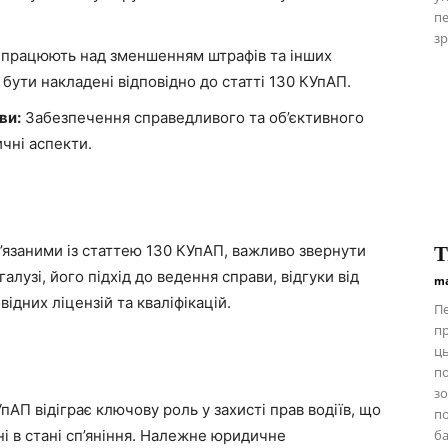
пе
зр
працюють над зменшенням штрафів та інших
 бути накладені відповідно до статті 130 КУпАП.
ви:
Забезпечення справедливого та об’єктивного
чні аспекти.
в’язаними із статтею 130 КУпАП, важливо звернути
Т
галузі, його підхід до ведення справи, відгуки від
ma
відних ліцензій та кваліфікацій.
Пе
пр
ць
п
зо
пАП відіграє ключову роль у захисті прав водіїв, що
по
і в стані сп’яніння. Належне юридичне
ба