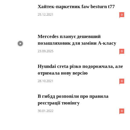
Хайтек-паркетник faw besturn t77
25.12.2021
0
Mercedes планує дешевший
позашляховик для заміни A-класу
23.09.2025
0
Hyundai creta різко подорожчала, але
отримала нову версію
28.10.2021
0
В гибдд розповіли про правила
реєстрації тюнінгу
30.01.2022
0