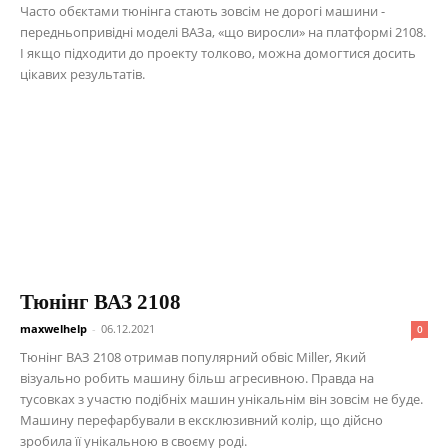
Часто обєктами тюнінга стають зовсім не дорогі машини -
передньопривідні моделі ВАЗа, «що виросли» на платформі 2108.
І якщо підходити до проекту толково, можна домогтися досить
цікавих результатів.
Тюнінг ВАЗ 2108
maxwelhelp
-
06.12.2021
0
Тюнінг ВАЗ 2108 отримав популярний обвіс Miller, Який
візуально робить машину більш агресивною. Правда на
тусовках з участю подібніх машин унікальнім він зовсім не буде.
Машину перефарбували в ексклюзивний колір, що дійсно
зробила її унікальною в своєму роді.