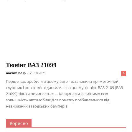
Тюнінг ВАЗ 21099
maxwelhelp
-
29.10.2021
0
Перше, що зробили в цьому авто - встановили прямоточний
глушник і нові колісні диски. Але на цьому тюнінг ВАЗ 2109 (ВАЗ
21099) тільки починається … Кардинально змінимо всю
зовнішність автомобіля! Для початку позбавляємося від
невиразних заводських бамперів.
Корисно