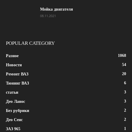
Мойка двигателя
08.11.2021
POPULAR CATEGORY
1068
Разное
54
Новости
20
Ремонт ВАЗ
6
Тюнинг ВАЗ
3
статьи
3
Део Ланос
2
Без рубрики
2
Део Сенс
1
ЗАЗ 965