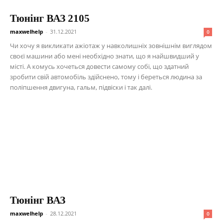
Тюнінг ВАЗ 2105
maxwelhelp
-
31.12.2021
0
Чи хочу я викликати ажіотаж у навколишніх зовнішнім виглядом
своєї машини або мені необхідно знати, що я найшвидший у
місті. А комусь хочеться довести самому собі, що здатний
зробити свій автомобіль здійснено, тому і береться людина за
поліпшення двигуна, гальм, підвіски і так далі.
Тюнінг ВАЗ
maxwelhelp
-
28.12.2021
0