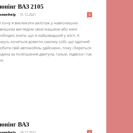
юнінг ВАЗ 2105
xwelhelp
-
31.12.2021
0
 хочу я викликати ажіотаж у навколишніх
внішнім виглядом своєї машини або мені
обхідно знати, що я найшвидший у місті. А
мусь хочеться довести самому собі, що здатний
обити свій автомобіль здійснено, тому і береться
дина за поліпшення двигуна, гальм, підвіски і так
лі.
юнінг ВАЗ
xwelhelp
-
28.12.2021
0