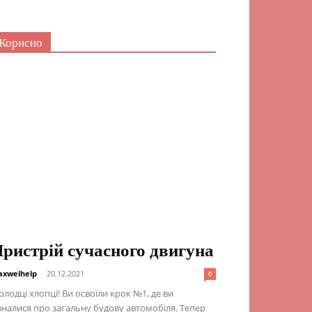
Корисно
ристрій сучасного двигуна
xwelhelp
-
20.12.2021
0
лодці хлопці! Ви освоїли крок №1, де ви
зналися про загальну будову автомобіля. Тепер