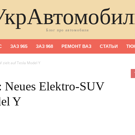
УкрАвтомобил
Блог про автомобили
С
ЗАЗ 965
ЗАЗ 968
РЕМОНТ ВАЗ
СТАТЬИ
ТЮ
 zielt auf Tesla Model Y
 Neues Elektro-SUV
del Y