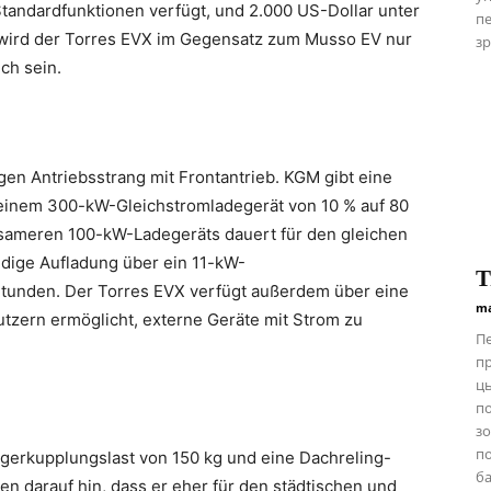
tandardfunktionen verfügt, und 2.000 US-Dollar unter
пе
ird der Torres EVX im Gegensatz zum Musso EV nur
зр
ich sein.
en Antriebsstrang mit Frontantrieb. KGM gibt eine
 einem 300-kW-Gleichstromladegerät von 10 % auf 80
sameren 100-kW-Ladegeräts dauert für den gleichen
ndige Aufladung über ein 11-kW-
Т
tunden. Der Torres EVX verfügt außerdem über eine
ma
utzern ermöglicht, externe Geräte mit Strom zu
Пе
пр
ць
п
зо
по
gerkupplungslast von 150 kg und eine Dachreling-
ба
en darauf hin, dass er eher für den städtischen und