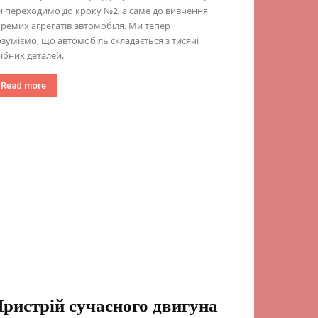
 переходимо до кроку №2, а саме до вивчення
ремих агрегатів автомобіля. Ми тепер
зуміємо, що автомобіль складається з тисячі
ібних деталей.
Read more
ристрій сучасного двигуна