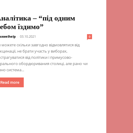
налітика – “під одним
ебом їздимо”
xwelhelp
-
03.10.2021
0
 можете скільки завгодно відмовлятися від
кцинації, не брати участь у виборах,
страгуватися від політики і примусово-
рального обордюривания столиці, але рано чи
зно система...
Read more