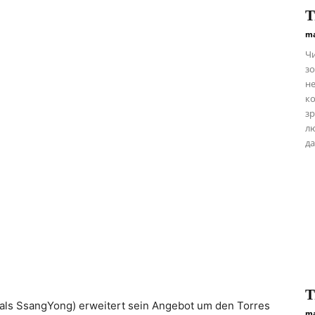
Т
ma
Чи
зо
не
ко
зр
лю
да
Т
als SsangYong) erweitert sein Angebot um den Torres
ma