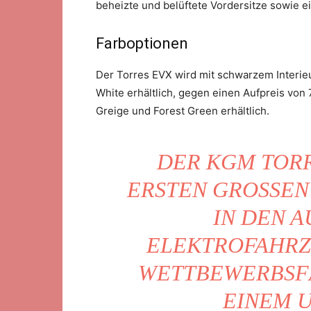
beheizte und belüftete Vordersitze sowie e
Farboptionen
Der Torres EVX wird mit schwarzem Interie
White erhältlich, gegen einen Aufpreis von 
Greige und Forest Green erhältlich.
DER KGM TORR
ERSTEN GROSSEN 
DEN AUS
EKTROFAHRZEU
TTBEWERBSFÄHI
NEM UM