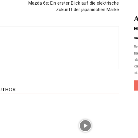
Mazda 6e: Ein erster Blick auf die elektrische
Zukunft der japanischen Marke
А
н
ma
Ви
ва
аб
ка
пі
UTHOR