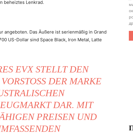
in beheiztes Lenkrad.
ми
ок
ро
др
ur angeboten. Das Äußere ist serienmäßig in Grand
700 US-Dollar sind Space Black, Iron Metal, Latte
ES EVX STELLT DEN
VORSTOSS DER MARKE IN
TRALISCHEN EL
GMARKT DAR. MIT WE
GEN PREISEN UND EI
FASSENDEN FU
П