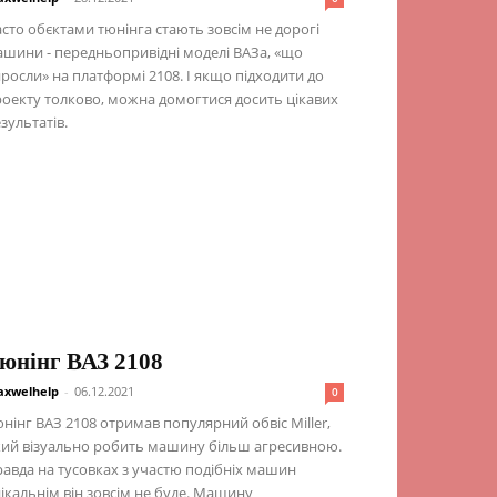
сто обєктами тюнінга стають зовсім не дорогі
шини - передньопривідні моделі ВАЗа, «що
росли» на платформі 2108. І якщо підходити до
оекту толково, можна домогтися досить цікавих
зультатів.
юнінг ВАЗ 2108
xwelhelp
-
06.12.2021
0
нінг ВАЗ 2108 отримав популярний обвіс Miller,
ий візуально робить машину більш агресивною.
авда на тусовках з участю подібніх машин
ікальнім він зовсім не буде. Машину