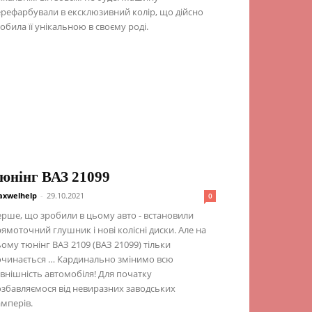
рефарбували в ексклюзивний колір, що дійсно
обила її унікальною в своєму роді.
юнінг ВАЗ 21099
xwelhelp
-
29.10.2021
0
рше, що зробили в цьому авто - встановили
ямоточний глушник і нові колісні диски. Але на
ому тюнінг ВАЗ 2109 (ВАЗ 21099) тільки
очинається … Кардинально змінимо всю
внішність автомобіля! Для початку
збавляємося від невиразних заводських
мперів.