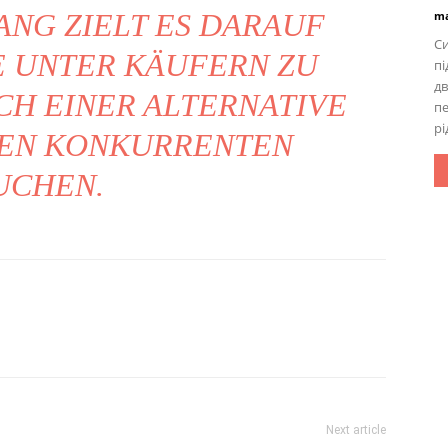
 ZIELT ES DARAUF AB
ma
С
UNTER KÄUFERN ZU ER
п
дв
 EINER ALTERNATIVE ZU
п
рі
 KONKURRENTEN SU
HEN.
Next article