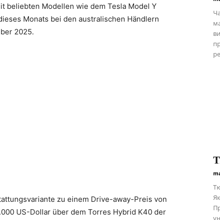
mit beliebten Modellen wie dem Tesla Model Y
Ча
dieses Monats bei den australischen Händlern
ма
mber 2025.
ви
пр
ре
Т
ma
Тю
Як
stattungsvariante zu einem Drive-away-Preis von
Пр
10.000 US-Dollar über dem Torres Hybrid K40 der
ун