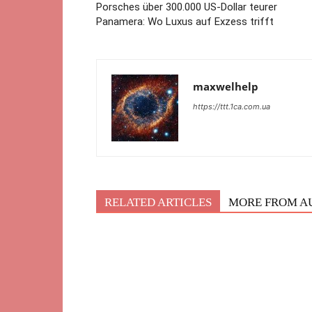
Porsches über 300.000 US-Dollar teurer
Panamera: Wo Luxus auf Exzess trifft
maxwelhelp
https://ttt.1ca.com.ua
RELATED ARTICLES
MORE FROM A