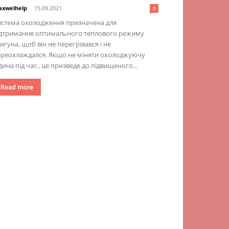
xwelhelp
-
15.09.2021
0
истема охолодження призначена для
ідтримання оптимального теплового режиму
игуна, щоб він не перегрівався і не
ереохлаждался. Якщо не міняти охолоджуючу
дина під час , це призведе до підвищеного...
Read more