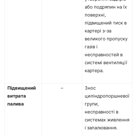
або подряпин на їх
поверхні,
підвищений тиск в
картері з-за
великого пропуску
газів і
несправностей в
системі вентиляції
картера.
Підвищений
–
Знос
витрата
циліндропоршневої
палива
групи,
несправності в
системах живлення
і запалювання.