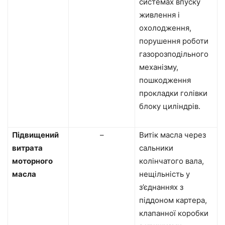
системах впуску
живлення і
охолодження,
порушення роботи
газорозподільного
механізму,
пошкодження
прокладки голівки
блоку циліндрів.
Підвищений
–
Витік масла через
витрата
сальники
моторного
колінчатого вала,
масла
нещільність у
з’єднаннях з
піддоном картера,
клапанної коробки