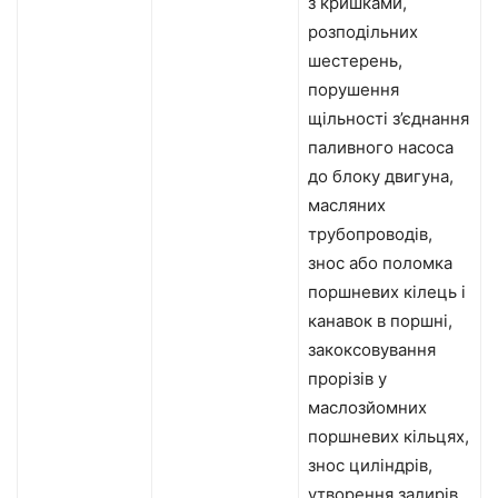
з кришками,
розподільних
шестерень,
порушення
щільності з’єднання
паливного насоса
до блоку двигуна,
масляних
трубопроводів,
знос або поломка
поршневих кілець і
канавок в поршні,
закоксовування
прорізів у
маслозйомних
поршневих кільцях,
знос циліндрів,
утворення задирів