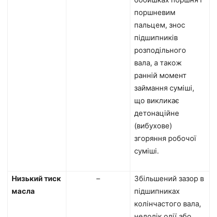
поршневим
пальцем, знос
підшипників
розподільного
вала, а також
ранній момент
займання суміші,
що викликає
детонаційне
(вибухове)
згоряння робочої
суміші.
Низький тиск
–
Збільшений зазор в
масла
підшипниках
колінчастого вала,
недолік олії або