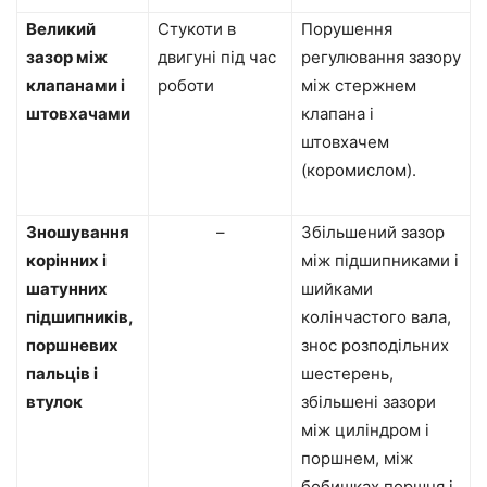
Великий
Стукоти в
Порушення
зазор між
двигуні під час
регулювання зазору
клапанами і
роботи
між стержнем
штовхачами
клапана і
штовхачем
(коромислом).
Зношування
–
Збільшений зазор
корінних і
між підшипниками і
шатунних
шийками
підшипників,
колінчастого вала,
поршневих
знос розподільних
пальців і
шестерень,
втулок
збільшені зазори
між циліндром і
поршнем, між
бобишках поршня і