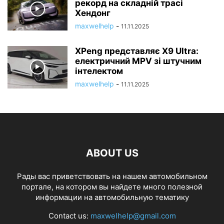
рекорд на складній трасі
Хендонг
maxwelhelp
-
11.11.2025
XPeng представляє X9 Ultra:
електричний MPV зі штучним
інтелектом
maxwelhelp
-
11.11.2025
ABOUT US
Рады вас приветствовать на нашем автомобильном
портале, на котором вы найдете много полезной
информации на автомобильную тематику
Contact us:
maxwelhelp@gmail.com