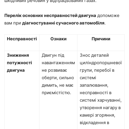
шкідливих речовин у відпрацьованих газах.
Перелік основних несправностей двигуна
допоможе
вам при
діагностуванні сучасного автомобіля
.
Несправності
Ознаки
Причини
Зниження
Двигун під
Знос деталей
потужності
навантаженням
циліндропоршневої
двигуна
не розвиває
групи, перебої в
оберти, сильно
системі
димить, не має
запалювання,
приємістістю.
несправності в
системі харчуванні,
утворення нагару в
камері згоряння,
відкладення в