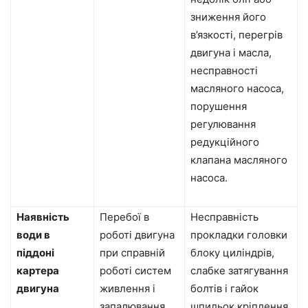
зниження його
в’язкості, перегрів
двигуна і масла,
несправності
масляного насоса,
порушення
регулювання
редукційного
клапана масляного
насоса.
Наявність
Перебої в
Несправність
води в
роботі двигуна
прокладки головки
піддоні
при справній
блоку циліндрів,
картера
роботі систем
слабке затягування
двигуна
живлення і
болтів і гайок
запалювання.
шпильок кріплення