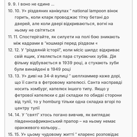
9. І воно не єдине …
10. У» різдвяних канікулах ” national lampoon вінок
горить, коли кларк проводжає тітку бетані до
дверей, але коли двері відкриваються, вогні на
ньому не світяться
11. Спостерігайте, як силуети на полі бою зникають
між кадрами в “кошмарі перед різдвом «
12. У “різдвяній історії”, коли місіс шилдс відкриває
свій ящик, з’являється пара стукаючих зубів. Дія
фільму відбувається в 1939 році, а стукають зуби
були винайдені в 1949 році
13. У» диві на 34-й вулиці ” шеллхаммер каже дорі,
що її санта в фетровому капелюсі. Санта насправді
носить хомбург, капелюх іншого типу. Якщо у
фетрової капелюхи є дві складки по обидві сторони
від тулії, то у homburg тільки одна складка вгорі по
центру тулії
14. У “святі” хтось погано вивчив, як виглядає
південноафриканський прапор – на ньому немає
оранжевого кольору…
15. У» цьому чудовому житті ” кларенс розповідає