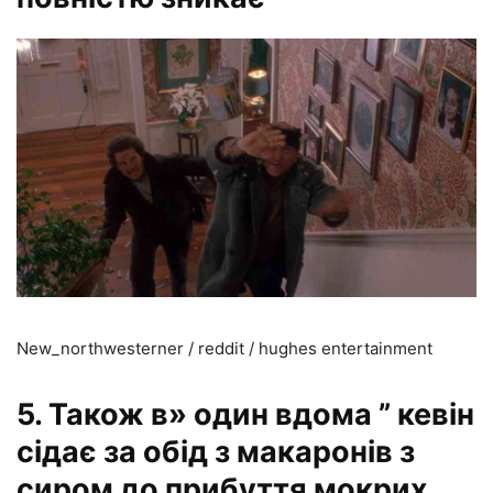
New_northwesterner / reddit / hughes entertainment
5. Також в» один вдома ” кевін
сідає за обід з макаронів з
сиром до прибуття мокрих