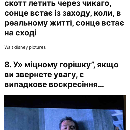
скотт летить через чикаго,
сонце встає із заходу, коли, в
реальному житті, сонце встає
на сході
Walt disney pictures
8. У» міцному горішку”, якщо
ви звернете увагу, є
випадкове воскресіння…