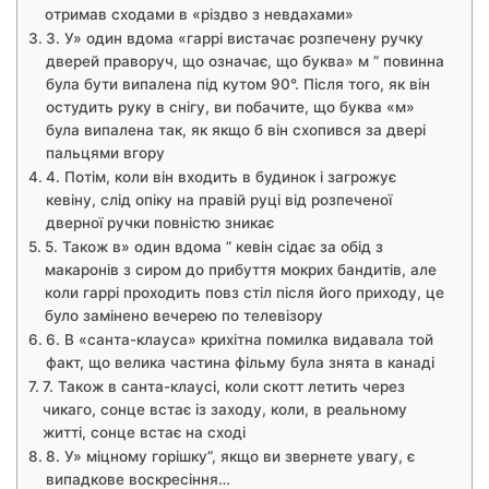
отримав сходами в «різдво з невдахами»
3. У» один вдома «гаррі вистачає розпечену ручку
дверей праворуч, що означає, що буква» м ” повинна
була бути випалена під кутом 90°. Після того, як він
остудить руку в снігу, ви побачите, що буква «м»
була випалена так, як якщо б він схопився за двері
пальцями вгору
4. Потім, коли він входить в будинок і загрожує
кевіну, слід опіку на правій руці від розпеченої
дверної ручки повністю зникає
5. Також в» один вдома ” кевін сідає за обід з
макаронів з сиром до прибуття мокрих бандитів, але
коли гаррі проходить повз стіл після його приходу, це
було замінено вечерею по телевізору
6. В «санта-клауса» крихітна помилка видавала той
факт, що велика частина фільму була знята в канаді
7. Також в санта-клаусі, коли скотт летить через
чикаго, сонце встає із заходу, коли, в реальному
житті, сонце встає на сході
8. У» міцному горішку”, якщо ви звернете увагу, є
випадкове воскресіння…