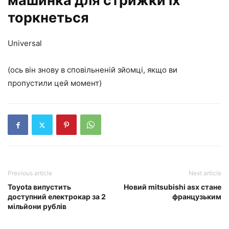
машинка для стрижки їх
торкнеться
Universal
(ось він знову в сповільненій зйомці, якщо ви
пропустили цей момент)
Previous article
Next article
Toyota випустить
Новий mitsubishi asx стане
доступний електрокар за 2
французьким
мільйони рублів