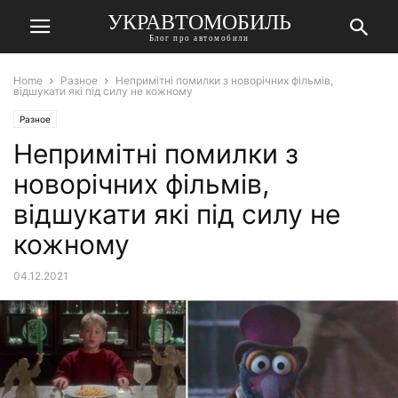
УКРАВТОМОБИЛЬ
Блог про автомобили
Home
Разное
Непримітні помилки з новорічних фільмів,
відшукати які під силу не кожному
Разное
Непримітні помилки з
новорічних фільмів,
відшукати які під силу не
кожному
04.12.2021