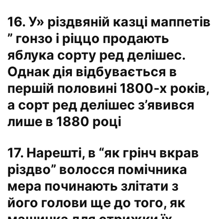
16. У» різдвяній казці маппетів
” гонзо і ріццо продають
яблука сорту ред делішес.
Однак дія відбувається в
першій половині 1800-х років,
а сорт ред делішес з’явився
лише в 1880 році
17. Нарешті, в “як грінч вкрав
різдво” волосся помічника
мера починають злітати з
його голови ще до того, як