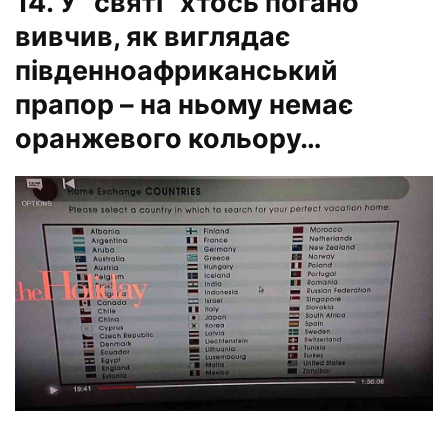
14. У “святі” хтось погано
вивчив, як виглядає
південноафриканський
прапор – на ньому немає
оранжевого кольору…