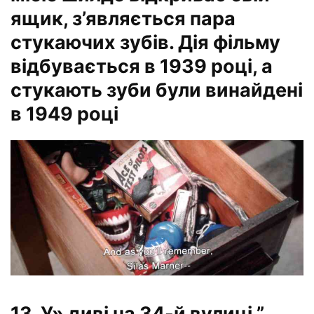
ящик, з’являється пара
стукаючих зубів. Дія фільму
відбувається в 1939 році, а
стукають зуби були винайдені
в 1949 році
13. У» диві на 34-й вулиці ”