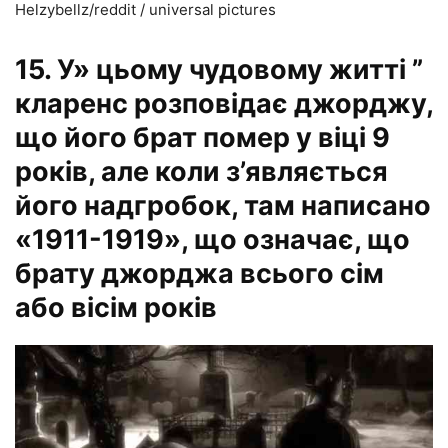
Helzybellz/reddit / universal pictures
15. У» цьому чудовому житті ”
кларенс розповідає джорджу,
що його брат помер у віці 9
років, але коли з’являється
його надгробок, там написано
«1911-1919», що означає, що
брату джорджа всього сім
або вісім років