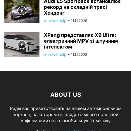
Audi E5 Sportback встановлює
рекорд на складній трасі
Хендонг
maxwelhelp
-
11.11.2025
XPeng представляє X9 Ultra:
електричний MPV зі штучним
інтелектом
maxwelhelp
-
11.11.2025
ABOUT US
Рады вас приветствовать на нашем автомобильном
портале, на котором вы найдете много полезной
информации на автомобильную тематику