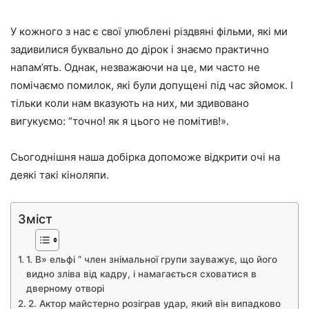
У кожного з нас є свої улюблені різдвяні фільми, які ми
задивилися буквально до дірок і знаємо практично
напам’ять. Однак, незважаючи на це, ми часто не
помічаємо помилок, які були допущені під час зйомок. І
тільки коли нам вказують на них, ми здивовано
вигукуємо: “точно! як я цього не помітив!».
Сьогоднішня наша добірка допоможе відкрити очі на
деякі такі кіноляпи.
Зміст
1. В» ельфі ” член знімальної групи зауважує, що його
видно зліва від кадру, і намагається сховатися в
дверному отворі
2. Актор майстерно розіграв удар, який він випадково