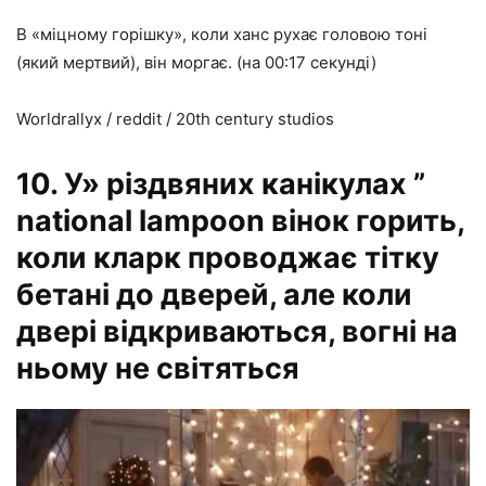
В «міцному горішку», коли ханс рухає головою тоні
(який мертвий), він моргає. (на 00:17 секунді)
Worldrallyx / reddit / 20th century studios
10. У» різдвяних канікулах ”
national lampoon вінок горить,
коли кларк проводжає тітку
бетані до дверей, але коли
двері відкриваються, вогні на
ньому не світяться