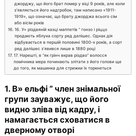
джорджу, що його брат помер у віці 9 років, але коли
з’являється його надгробок, там написано «1911-
1919», що означає, що брату джорджа всього сім
або вісім років
16. У» різдвяній казці маппетів ” гонзо і ріццо
продають яблука сорту ред делішес. Однак дія
відбувається в першій половині 1800-х років, а сорт
ред делішес з’явився лише в 1880 році
17. Нарешті, в “як грінч вкрав різдво” волосся
помічника мера починають злітати з його голови ще
до того, як машинка для стрижки їх торкнеться
1. В» ельфі ” член знімальної
групи зауважує, що його
видно зліва від кадру, і
намагається сховатися в
дверному отворі