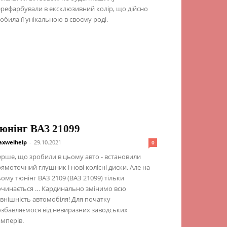
рефарбували в ексклюзивний колір, що дійсно
обила її унікальною в своєму роді.
юнінг ВАЗ 21099
xwelhelp
-
29.10.2021
0
рше, що зробили в цьому авто - встановили
ямоточний глушник і нові колісні диски. Але на
ому тюнінг ВАЗ 2109 (ВАЗ 21099) тільки
очинається … Кардинально змінимо всю
внішність автомобіля! Для початку
збавляємося від невиразних заводських
мперів.