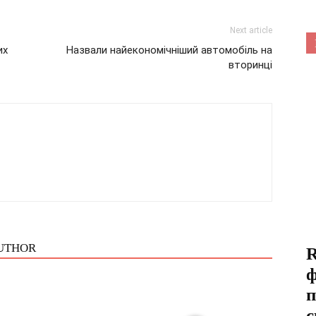
Next article
их
Назвали найекономічніший автомобіль на
вторинці
UTHOR
R
ф
п
с