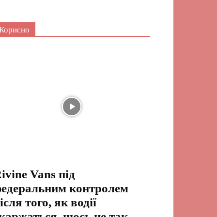
Корисно
ivine Vans під
едеральним контролем
ісля того, як водії
каржаться, щось не так.