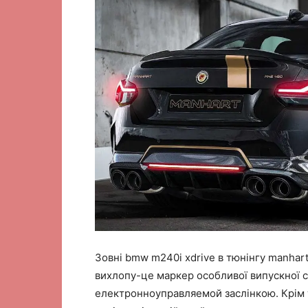
Зовні bmw m240i xdrive в тюнінгу manhart
вихлопу-це маркер особливої випускної с
електронноуправляемой заслінкою. Крім т