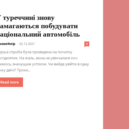
 туреччині знову
амагаються побудувати
аціональний автомобіль
xwelhelp
-
02.12.2021
0
рша спроба була проведена на початку
стдесятих. На жаль, вона не увінчалася хоч
имось значущим успіхом. Чи вийде увійти в одну
чку двічі? Трохи...
Read more