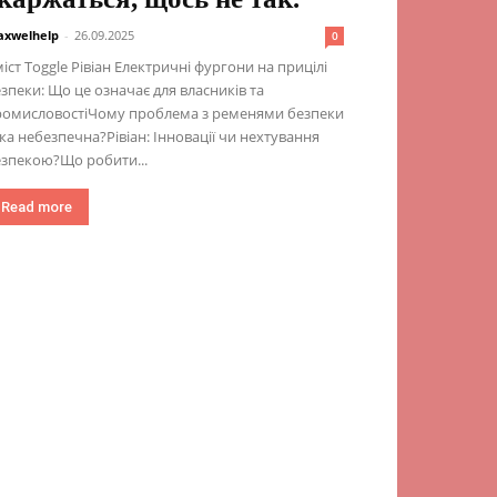
xwelhelp
-
26.09.2025
0
іст Toggle Рівіан Електричні фургони на прицілі
зпеки: Що це означає для власників та
ромисловостіЧому проблема з ременями безпеки
ка небезпечна?Рівіан: Інновації чи нехтування
зпекою?Що робити...
Read more