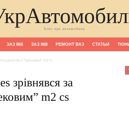
УкрАвтомобил
Блог про автомобили
ЗАЗ 965
ЗАЗ 968
РЕМОНТ ВАЗ
СТАТЬИ
ТЮНИ
 потужністю з “трековим” m2 cs
s зрівнявся за
ековим” m2 cs