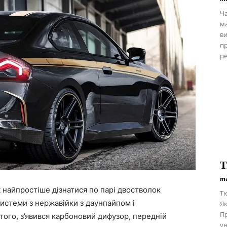
Ча
ма
ви
пр
ре
Т
ma
 найпростіше дізнатися по парі двостволок
Тю
истеми з нержавійки з даунпайпом і
Як
Пр
ого, з’явився карбоновий дифузор, передній
ун