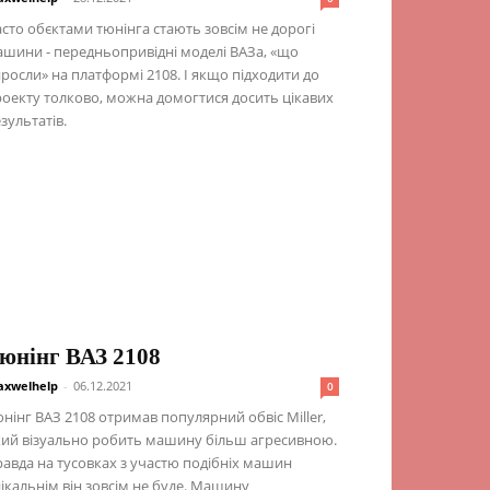
сто обєктами тюнінга стають зовсім не дорогі
шини - передньопривідні моделі ВАЗа, «що
росли» на платформі 2108. І якщо підходити до
оекту толково, можна домогтися досить цікавих
зультатів.
юнінг ВАЗ 2108
xwelhelp
-
06.12.2021
0
нінг ВАЗ 2108 отримав популярний обвіс Miller,
ий візуально робить машину більш агресивною.
авда на тусовках з участю подібніх машин
ікальнім він зовсім не буде. Машину