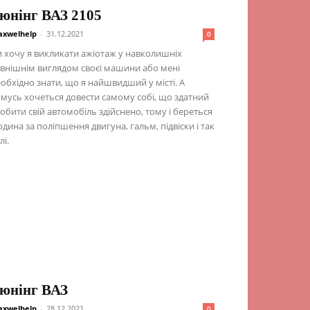
юнінг ВАЗ 2105
xwelhelp
-
31.12.2021
0
 хочу я викликати ажіотаж у навколишніх
внішнім виглядом своєї машини або мені
обхідно знати, що я найшвидший у місті. А
мусь хочеться довести самому собі, що здатний
обити свій автомобіль здійснено, тому і береться
дина за поліпшення двигуна, гальм, підвіски і так
лі.
юнінг ВАЗ
xwelhelp
-
28.12.2021
0