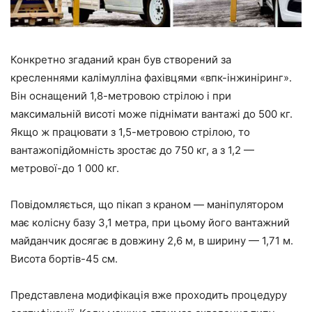
Конкретно згаданий кран був створений за
кресленнями калімулліна фахівцями «впк-інжиніринг».
Він оснащений 1,8-метровою стрілою і при
максимальній висоті може піднімати вантажі до 500 кг.
Якщо ж працювати з 1,5-метровою стрілою, то
вантажопідйомність зростає до 750 кг, а з 1,2 —
метрової-до 1 000 кг.
Повідомляється, що пікап з краном — маніпулятором
має колісну базу 3,1 метра, при цьому його вантажний
майданчик досягає в довжину 2,6 м, в ширину — 1,71 м.
Висота бортів-45 см.
Представлена модифікація вже проходить процедуру