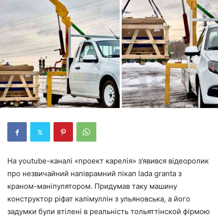
На youtube-каналі «проект карелія» з’явився відеоролик
про незвичайний напіврамний пікап lada granta з
краном-маніпулятором. Придумав таку машину
конструктор ріфат калімуллін з ульяновська, а його
задумки були втілені в реальність тольяттінской фірмою