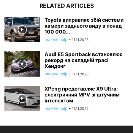
RELATED ARTICLES
Toyota виправляє збій системи
камери заднього виду в понад
100 000...
maxwelhelp
-
11.11.2025
Audi E5 Sportback встановлює
рекорд на складній трасі
Хендонг
maxwelhelp
-
11.11.2025
XPeng представляє X9 Ultra:
електричний MPV зі штучним
інтелектом
maxwelhelp
-
11.11.2025