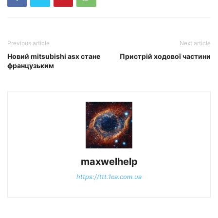
Previous article
Next article
Новий mitsubishi asx стане
Пристрій ходової частини
французьким
maxwelhelp
https://ttt.1ca.com.ua