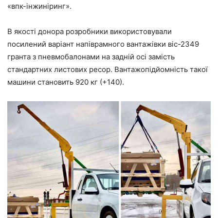
«впк-інжиніринг».
В якості донора розробники використовували
посилений варіант напіврамного вантажівки віс-2349
гранта з пневмобалонами на задній осі замість
стандартних листових ресор. Вантажопідйомність такої
машини становить 920 кг (+140).