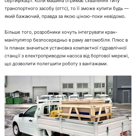
сертифікації. Коли машина отримає схвалення типу
транспортного засобу (оттс), то її зможе купити будь —
який бажаючий, правда за якою ціною-поки невідомо.
Більше того, розробники хочуть інтегрувати кран-
маніпулятор безпосередньо в раму автомобіля. Плюс в
їх планах значиться установка компактної гідравлічної
станції з електроприводом насоса від бортової мережі,
що дозволити полегшити роботу з вантажами.