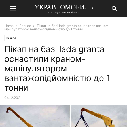
УКРАВТОМОБИЛЬ
Блог про автомобили
Home
Разное
Пікап на базі lada granta оснастили краном-
маніпулятором вантажопідйомністю до 1 тонни
Разное
Пікап на базі lada granta
оснастили краном-
маніпулятором
вантажопідйомністю до 1
тонни
04.12.2021