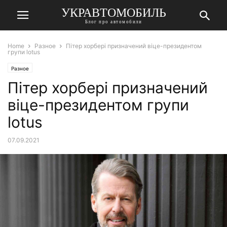
УКРАВТОМОБИЛЬ
Блог про автомобили
Home
Разное
Пітер хорбері призначений віце-президентом
групи lotus
Разное
Пітер хорбері призначений
віце-президентом групи
lotus
07.09.2021