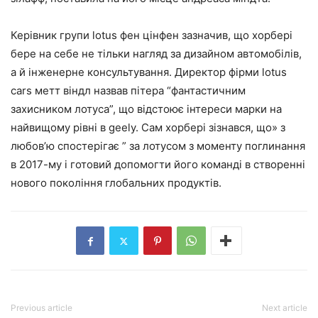
Керівник групи lotus фен цінфен зазначив, що хорбері
бере на себе не тільки нагляд за дизайном автомобілів,
а й інженерне консультування. Директор фірми lotus
cars метт віндл назвав пітера “фантастичним
захисником лотуса”, що відстоює інтереси марки на
найвищому рівні в geely. Сам хорбері зізнався, що» з
любов’ю спостерігає ” за лотусом з моменту поглинання
в 2017-му і готовий допомогти його команді в створенні
нового покоління глобальних продуктів.
Previous article
Next article