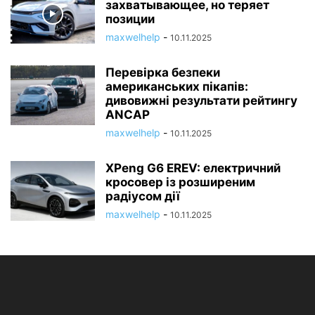
захватывающее, но теряет
позиции
maxwelhelp
-
10.11.2025
Перевірка безпеки
американських пікапів:
дивовижні результати рейтингу
ANCAP
maxwelhelp
-
10.11.2025
XPeng G6 EREV: електричний
кросовер із розширеним
радіусом дії
maxwelhelp
-
10.11.2025