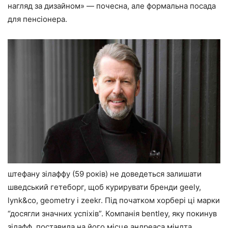
нагляд за дизайном» — почесна, але формальна посада
для пенсіонера.
штефану зілаффу (59 років) не доведеться залишати
шведський гетеборг, щоб курирувати бренди geely,
lynk&co, geometry і zeekr. Під початком хорбері ці марки
“досягли значних успіхів”. Компанія bentley, яку покинув
зілафф, поставила на його місце андреаса міндта.