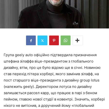
Група geely auto офіційно підтвердила призначення
штефана зілаффа віце-президентом з глобального
дизайну, втім, про це було відомо ще в січні. Новиною
став перехід пітера хорбері, якого замінив зілафф, на
пост старшого віце-президента з дизайну group lotus
(належить geely). Директором лотуса по дизайну
залишається рассел карр, що працює в парі з беном
пейном, главою нової студії в ковентрі. Значить, хорбері
нікого не витіснив, а доручений йому «глобальний