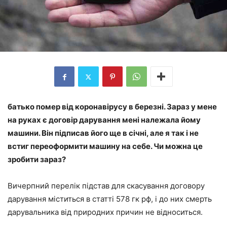
батько помер від коронавірусу в березні. Зараз у мене
на руках є договір дарування мені належала йому
машини. Він підписав його ще в січні, але я так і не
встиг переоформити машину на себе. Чи можна це
зробити зараз?
Вичерпний перелік підстав для скасування договору
дарування міститься в статті 578 гк рф, і до них смерть
дарувальника від природних причин не відноситься.