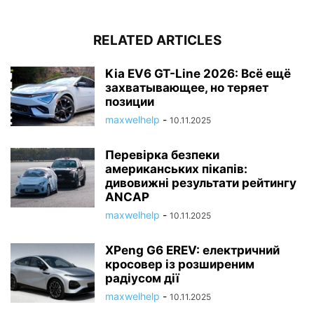
RELATED ARTICLES
Kia EV6 GT-Line 2026: Всё ещё
захватывающее, но теряет
позиции
maxwelhelp
-
10.11.2025
Перевірка безпеки
американських пікапів:
дивовижні результати рейтингу
ANCAP
maxwelhelp
-
10.11.2025
XPeng G6 EREV: електричний
кросовер із розширеним
радіусом дії
maxwelhelp
-
10.11.2025