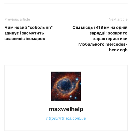
Previous article
Next article
Чим новий “соболь nn”
Сім місць і 419 км на одній
здивує і засмутить
зарядці: розкрито
власників іномарок
характеристики
глобального mercedes-
benz eqb
maxwelhelp
https://ttt.1ca.com.ua