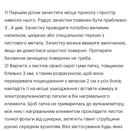
1) Першим ділом зачистите місце проколу і простір
навколо нього. Радіус зачистки повинен бути приблизно
3…4 див. Зачистку проводити потрібно великим
напилком, шкіркою або спеціальною теркою з
листового металу. Зачистку можна вважати закінченою,
якщо ви домоглися шорсткої поверхні. Протирати
бензином зачищену поверхню не треба.
2) Виріжте з листків свіжої сирої гуми латку, товщиною
близько 3 мм, з таким розрахунком, щоб вона
перекривала пошкодження з запасом 2 см з усіх боків;
накладіть її на місце ушкодження і вставте камеру в
электровулканизатор латкою в бік нагрівального
елемента. Щоб латка не приварилась до вулканизатору,
між нею і нагрівальним елементом прокладете листок
тонкої фольги від цукерки, затягніть гвинт струбцини
рукою середнім зусиллям (без застосування будь-яких