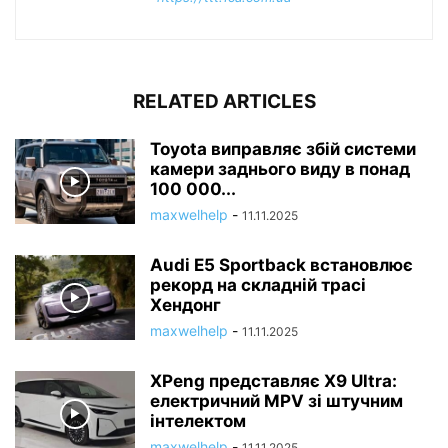
RELATED ARTICLES
Toyota виправляє збій системи
камери заднього виду в понад
100 000...
maxwelhelp
-
11.11.2025
Audi E5 Sportback встановлює
рекорд на складній трасі
Хендонг
maxwelhelp
-
11.11.2025
XPeng представляє X9 Ultra:
електричний MPV зі штучним
інтелектом
maxwelhelp
-
11.11.2025