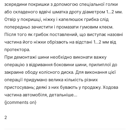
зсередини покришки з допомогою спеціальної голки
або складеного вдвічі шматка дроту діаметром 1…2 мм.
Отвір у покришці, ніжку і капелюшок грибка слід
попередньо зачистити і промазати гумовим клеєм.
Після того як грибок поставлений, що виступає назовні
частина його ніжки обрізають на відстані 1…2 мм від
протектора.
При демонтажі шини необхідно виконати важку
операцію з відривання боковини шини, прилиплої до
закраине ободу колісного диска. Для виконання цієї
операції придумано велика кількість різних
пристосувань; деякі з них бувають у продажу. Ходова
частина автомобіля, детальніше…
{jcomments on}
2