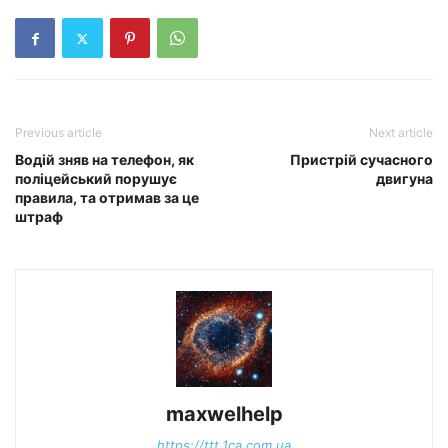
Previous article
Next article
Водій зняв на телефон, як
Пристрій сучасного
поліцейський порушує
двигуна
правила, та отримав за це
штраф
maxwelhelp
https://ttt.1ca.com.ua