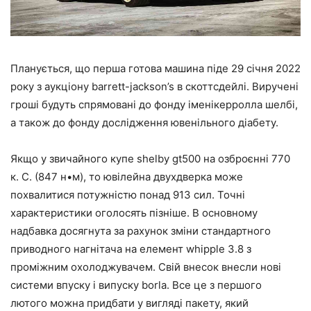
Планується, що перша готова машина піде 29 січня 2022
року з аукціону barrett-jackson’s в скоттсдейлі. Виручені
гроші будуть спрямовані до фонду іменікерролла шелбі,
а також до фонду дослідження ювенільного діабету.
Якщо у звичайного купе shelby gt500 на озброєнні 770
к. С. (847 н•м), то ювілейна двухдверка може
похвалитися потужністю понад 913 сил. Точні
характеристики оголосять пізніше. В основному
надбавка досягнута за рахунок зміни стандартного
приводного нагнітача на елемент whipple 3.8 з
проміжним охолоджувачем. Свій внесок внесли нові
системи впуску і випуску borla. Все це з першого
лютого можна придбати у вигляді пакету, який