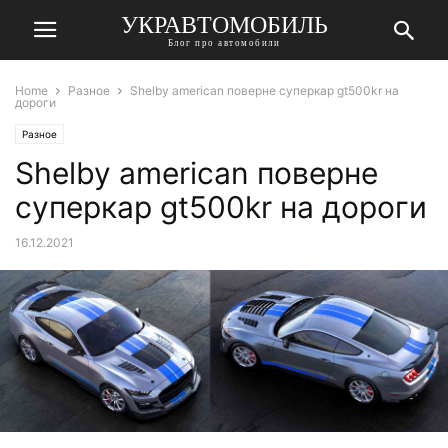
УКРАВТОМОБИЛЬ
Блог про автомобили
Home
Разное
Shelby american поверне суперкар gt500kr на
дороги
Разное
Shelby american поверне
суперкар gt500kr на дороги
16.12.2021