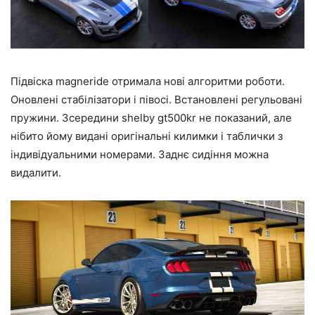
Підвіска magneride отримала нові алгоритми роботи.
Оновлені стабілізатори і півосі. Встановлені регульовані
пружини. Зсередини shelby gt500kr не показаний, але
нібито йому видані оригінальні килимки і таблички з
індивідуальними номерами. Заднє сидіння можна
видалити.