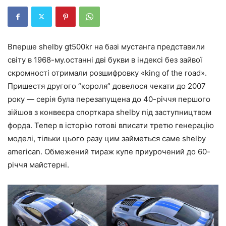
Вперше shelby gt500kr на базі мустанга представили
світу в 1968-му.останні дві букви в індексі без зайвої
скромності отримали розшифровку «king of the road».
Пришестя другого “короля” довелося чекати до 2007
року — серія була перезапущена до 40-річчя першого
зійшов з конвеєра спорткара shelby під заступництвом
форда. Тепер в історію готові вписати третю генерацію
моделі, тільки цього разу цим займеться саме shelby
american. Обмежений тираж купе приурочений до 60-
річчя майстерні.