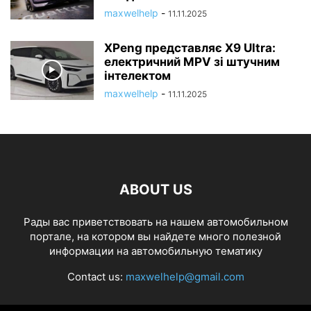
maxwelhelp
-
11.11.2025
XPeng представляє X9 Ultra:
електричний MPV зі штучним
інтелектом
maxwelhelp
-
11.11.2025
ABOUT US
Рады вас приветствовать на нашем автомобильном
портале, на котором вы найдете много полезной
информации на автомобильную тематику
Contact us:
maxwelhelp@gmail.com