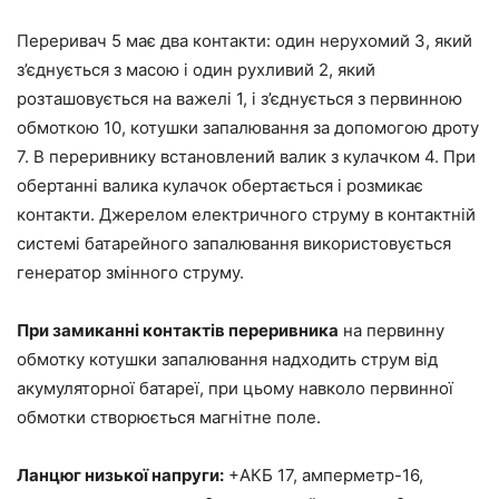
Переривач 5 має два контакти: один нерухомий 3, який
з’єднується з масою і один рухливий 2, який
розташовується на важелі 1, і з’єднується з первинною
обмоткою 10, котушки запалювання за допомогою дроту
7. В переривнику встановлений валик з кулачком 4. При
обертанні валика кулачок обертається і розмикає
контакти. Джерелом електричного струму в контактній
системі батарейного запалювання використовується
генератор змінного струму.
При замиканні контактів переривника
на первинну
обмотку котушки запалювання надходить струм від
акумуляторної батареї, при цьому навколо первинної
обмотки створюється магнітне поле.
Ланцюг низької напруги:
+АКБ 17, амперметр-16,