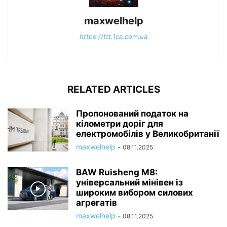
maxwelhelp
https://ttt.1ca.com.ua
RELATED ARTICLES
Пропонований податок на
кілометри доріг для
електромобілів у Великобританії
maxwelhelp
-
08.11.2025
BAW Ruisheng M8:
універсальний мінівен із
широким вибором силових
агрегатів
maxwelhelp
-
08.11.2025