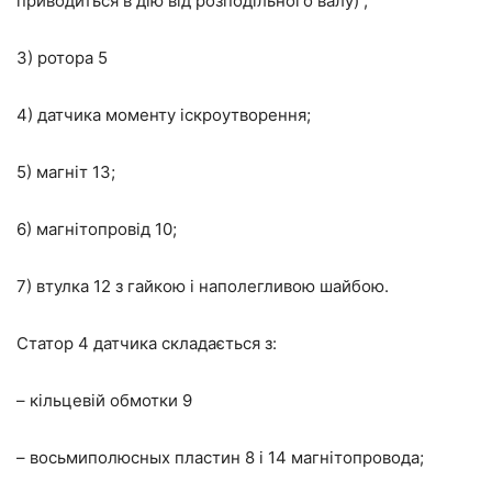
приводиться в дію від розподільного валу) ;
3) ротора 5
4) датчика моменту іскроутворення;
5) магніт 13;
6) магнітопровід 10;
7) втулка 12 з гайкою і наполегливою шайбою.
Статор 4 датчика складається з:
– кільцевій обмотки 9
– восьмиполюсных пластин 8 і 14 магнітопровода;