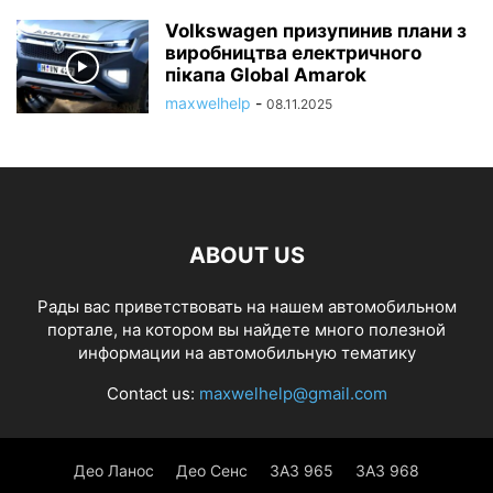
Volkswagen призупинив плани з
виробництва електричного
пікапа Global Amarok
maxwelhelp
-
08.11.2025
ABOUT US
Рады вас приветствовать на нашем автомобильном
портале, на котором вы найдете много полезной
информации на автомобильную тематику
Contact us:
maxwelhelp@gmail.com
Део Ланос
Део Сенс
ЗАЗ 965
ЗАЗ 968