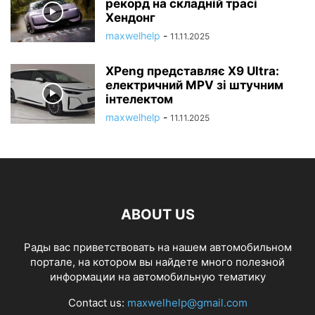
рекорд на складній трасі
Хендонг
maxwelhelp
-
11.11.2025
XPeng представляє X9 Ultra:
електричний MPV зі штучним
інтелектом
maxwelhelp
-
11.11.2025
ABOUT US
Рады вас приветствовать на нашем автомобильном
портале, на котором вы найдете много полезной
информации на автомобильную тематику
Contact us:
maxwelhelp@gmail.com