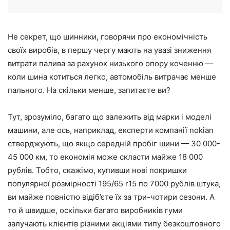
Не секрет, що шинники, говорячи про економічність
своїх виробів, в першу чергу мають на увазі зниження
витрати палива за рахунок низького опору коченню —
коли шина котиться легко, автомобіль витрачає менше
пального. На скільки менше, запитаєте ви?
Тут, зрозуміло, багато що залежить від марки і моделі
машини, але ось, наприклад, експерти компанії nokian
стверджують, що якщо середній пробіг шини — 30 000-
45 000 км, то економія може скласти майже 18 000
рублів. Тобто, скажімо, купивши нові покришки
популярної розмірності 195/65 r15 по 7000 рублів штука,
ви майже повністю відіб’єте їх за три-чотири сезони. А
то й швидше, оскільки багато виробників гуми
залучають клієнтів різними акціями типу безкоштовного