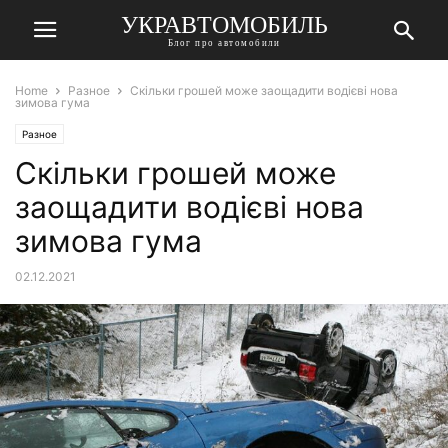
УКРАВТОМОБИЛЬ
Блог про автомобили
Home
Разное
Скільки грошей може заощадити водієві нова
зимова гума
Разное
Скільки грошей може
заощадити водієві нова
зимова гума
02.12.2021