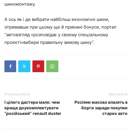
шиномонтажу.
А ось як і де вибрати найбільш економічні шини,
отримавши при цьому ще й приємні бонуси, портал
“автовзгляд «розповідає у своєму спеціальному
проекті»вибери правильну зимову шину”.
Previous article
Next article
І цілого дастера мало: чим
Росіяни масово влазять в
краще доукомплектувати
борги заради покупки
“російський” renault duster
старих авто