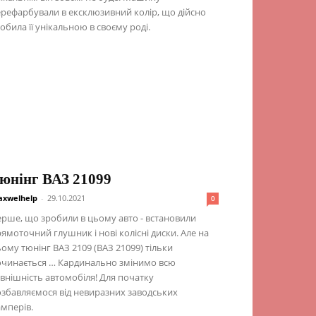
рефарбували в ексклюзивний колір, що дійсно
обила її унікальною в своєму роді.
юнінг ВАЗ 21099
xwelhelp
-
29.10.2021
0
рше, що зробили в цьому авто - встановили
ямоточний глушник і нові колісні диски. Але на
ому тюнінг ВАЗ 2109 (ВАЗ 21099) тільки
очинається … Кардинально змінимо всю
внішність автомобіля! Для початку
збавляємося від невиразних заводських
мперів.