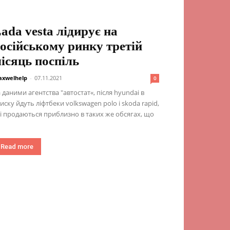
ada vesta лідирує на
осійському ринку третій
ісяць поспіль
xwelhelp
-
07.11.2021
0
 даними агентства "автостат«, після hyundai в
иску йдуть ліфтбеки volkswagen polo і skoda rapid,
і продаються приблизно в таких же обсягах, що
Read more