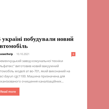
 україні побудували новий
втомобіль
xwelhelp
-
10.10.2021
0
еменчуцький завод комунальної техніки
льфатекс" виготовив новий вакуумний
томобіль моделі ат во-701, який виконаний на
сі dayun cgc1100. Машина призначена для
ханізованого очищення каналізаційних...
Read more