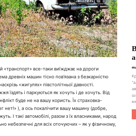
В
а
ma
кий «транспорт» все-таки виїжджає на дороги
Кр
ма древніх машин тісно пов’язана з безкарністю
"а
наскрізь «жигулях» півстолітньої давності.
ав
я їздять і паркуються як хочуть і де хочуть. Від
ша
нфлікт буде не на вашу користь. Їх страховка-
ме
ег нет!» ), а ось покалічити вашу машину (добре,
ть. І такі автомобілі, разом з їх власниками, народ
о небезпечні для всіх оточуючих – як у фізичному,