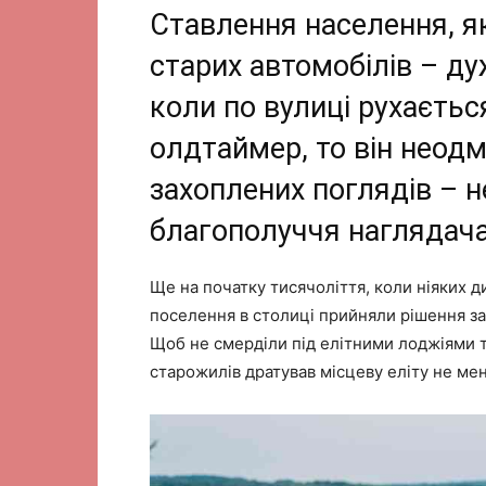
Ставлення населення, як
старих автомобілів – д
коли по вулиці рухаєть
олдтаймер, то він неод
захоплених поглядів – 
благополуччя наглядача.
Ще на початку тисячоліття, коли ніяких д
поселення в столиці прийняли рішення заб
Щоб не смерділи під елітними лоджіями та
старожилів дратував місцеву еліту не ме