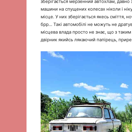
зберігається мерзенний автохлам, давно з
машини на спущених колесах ніколи і ніку
місце. У них зберігається якесь сміття, 
брр… Такі автомобілі не можуть не дратув
місцева влада просто не знає, що з таким
двірник якийсь лякаючий папірець, прир