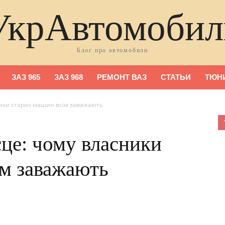
УкрАвтомобил
Блог про автомобили
ЗАЗ 965
ЗАЗ 968
РЕМОНТ ВАЗ
СТАТЬИ
ТЮНИ
ники старих машин всім заважають
сце: чому власники
ім заважають