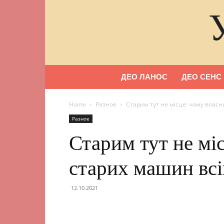
ДЕО ЛАНОС
ДЕО СЕНС
Home
Разное
Старим тут не місце: чому влас
Разное
Старим тут не мі
старих машин вс
12.10.2021