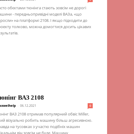
сто обєктами тюнінга стають зовсім не дорогі
шини - передньопривідні моделі ВАЗа, «що
росли» на платформі 2108. І якщо підходити до
оекту толково, можна домогтися досить цікавих
зультатів.
юнінг ВАЗ 2108
xwelhelp
-
06.12.2021
0
нінг ВАЗ 2108 отримав популярний обвіс Miller,
ий візуально робить машину більш агресивною.
авда на тусовках з участю подібніх машин
ікальнім він зовсім не буде. Машину