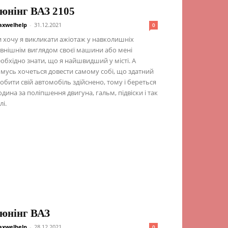
юнінг ВАЗ 2105
xwelhelp
-
31.12.2021
0
 хочу я викликати ажіотаж у навколишніх
внішнім виглядом своєї машини або мені
обхідно знати, що я найшвидший у місті. А
мусь хочеться довести самому собі, що здатний
обити свій автомобіль здійснено, тому і береться
дина за поліпшення двигуна, гальм, підвіски і так
лі.
юнінг ВАЗ
xwelhelp
-
28.12.2021
0