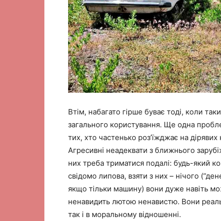
Втім, набагато гірше буває тоді, коли та
загального користування. Ще одна пробле
тих, хто частенько роз’їжджає на дірявих 
Агресивні неадеквати з ближнього зарубіжж
них треба триматися подалі: будь-який ко
свідомо липова, взяти з них – нічого (“ден
якщо тільки машину) вони дуже навіть можу
ненавидить лютою ненавистю. Вони реальн
так і в моральному відношенні.