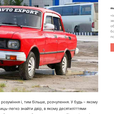
ma
«з
з
об
б
по
розуміння і, тим більше, розчулення. У будь – якому
лиць-легко знайти двір, в якому десятиліттями