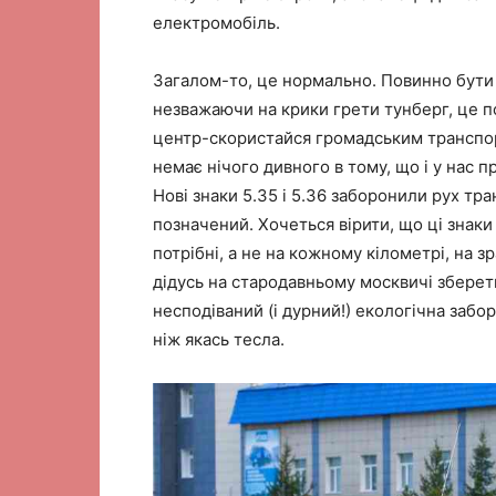
електромобіль.
Загалом-то, це нормально. Повинно бути 
незважаючи на крики грети тунберг, це п
центр-скористайся громадським транспор
немає нічого дивного в тому, що і у нас п
Нові знаки 5.35 і 5.36 заборонили рух тр
позначений. Хочеться вірити, що ці знаки
потрібні, а не на кожному кілометрі, на з
дідусь на стародавньому москвичі збереть
несподіваний (і дурний!) екологічна забо
ніж якась тесла.