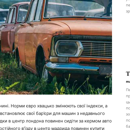
пе
зр
Т
ma
Пе
пр
ць
нині. Норми євро хвацько змінюють свої індекси, а
п
 встановлює свої бар’єри для машин з недавнього
зо
по
здки в центр лондона повинен сидіти за кермом авто
ба
мостійного в’їзду в центр мадрида повинен купити