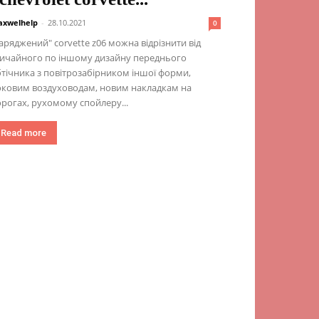
xwelhelp
-
28.10.2021
0
аряджений" corvette z06 можна відрізнити від
вичайного по іншому дизайну переднього
тічника з повітрозабірником іншої форми,
оковим воздуховодам, новим накладкам на
рогах, рухомому спойлеру...
Read more