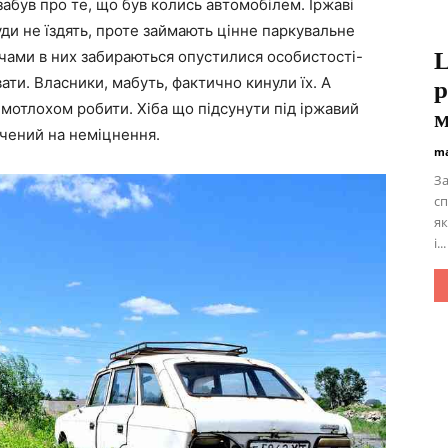
абув про те, що був колись автомобілем. Іржаві
ди не їздять, проте займають цінне паркувальне
ночами в них забираються опустилися особистості-
L
ати. Власники, мабуть, фактично кинули їх. А
р
 мотлохом робити. Хіба що підсунути під іржавий
м
ечений на неміцнення.
ma
За
сп
як
і...