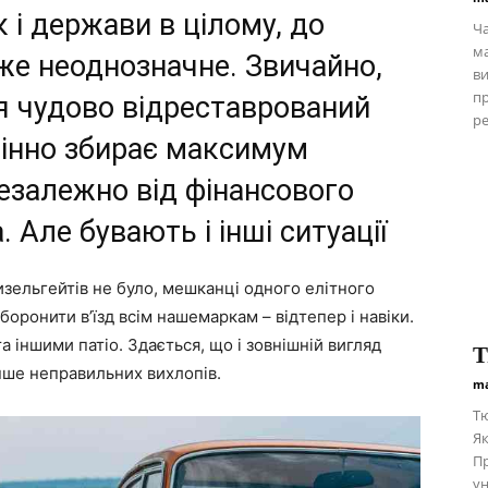
 і держави в цілому, до
Ча
ма
уже неоднозначне. Звичайно,
ви
пр
ся чудово відреставрований
ре
мінно збирає максимум
незалежно від фінансового
 Але бувають і інші ситуації
изельгейтів не було, мешканці одного елітного
оронити в’їзд всім нашемаркам – відтепер і навіки.
 іншими патіо. Здається, що і зовнішній вигляд
Т
нше неправильних вихлопів.
ma
Тю
Як
Пр
ун