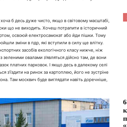
хоча б десь дуже чисто, якщо в світовому масштабі,
оки що не виходить. Хочеш потрапити в історичний
том, освоюй електросамокат або йди пішки. Тому
ройшли зміни в пдр, які вступили в силу ще влітку.
анспортних засобів екологічного класу нижче, ніж
 з зеленими овалами з’являться дійсно там, де вони
разок платних парковок. І якщо десь в далекому селі
ся з’їздити на ринок за картоплею, його не зустріне
рона. Там москвич буде виглядати навіть доречніше,
6
к
п
“