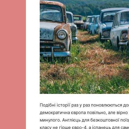
Подібні історії раз у раз поновлюються до
демократична європа повільно, але вірно
минулого. Англієць для безкоштовної пої
класу не гірше євро-4, а іспанець для са