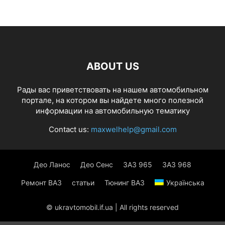
ABOUT US
Рады вас приветствовать на нашем автомобильном
портале, на котором вы найдете много полезной
информации на автомобильную тематику
Contact us:
maxwelhelp@gmail.com
Део Ланос
Део Сенс
ЗАЗ 965
ЗАЗ 968
Ремонт ВАЗ
статьи
Тюнинг ВАЗ
Українська
© ukravtomobil.if.ua | All rights reserved