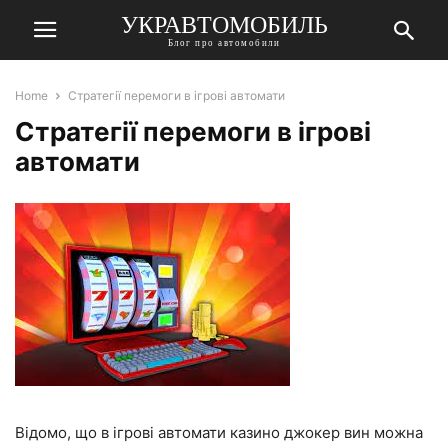
УКРАВТОМОБИЛЬ
Блог про автомобили
Home
Стратегії перемоги в ігрові автомати
Стратегії перемоги в ігрові
автомати
Відомо, що в ігрові автомати казино джокер вин можна