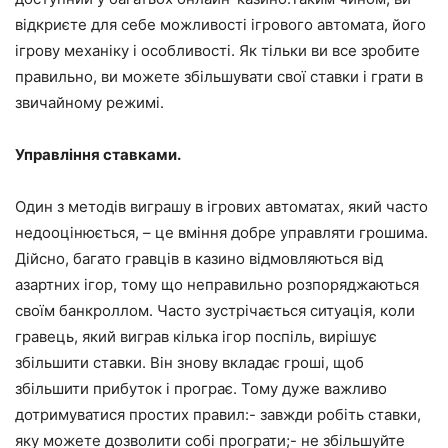
відкриєте для себе можливості ігрового автомата, його
ігрову механіку і особливості. Як тільки ви все зробите
правильно, ви можете збільшувати свої ставки і грати в
звичайному режимі.
Управління ставками.
Один з методів виграшу в ігрових автоматах, який часто
недооцінюється, – це вміння добре управляти грошима.
Дійсно, багато гравців в казино відмовляються від
азартних ігор, тому що неправильно розпоряджаються
своїм банкроллом. Часто зустрічається ситуація, коли
гравець, який виграв кілька ігор поспіль, вирішує
збільшити ставки. Він знову вкладає гроші, щоб
збільшити прибуток і програє. Тому дуже важливо
дотримуватися простих правил:- завжди робіть ставки,
яку можете дозволити собі програти;- не збільшуйте