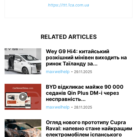
https://ttt.1ca.com.ua
RELATED ARTICLES
Wey G9 Hi4: китайський
розкішний мінівен виходить на
ринок Таїланду за...
maxwelhelp
-
29.11.2025
BYD відкликає майже 90 000
седанів Qin Plus DM-i через
несправність...
maxwelhelp
-
28.11.2025
Огляд нового прототипу Cupra
Raval: напевно стане найкращим
електромобілем іспанського