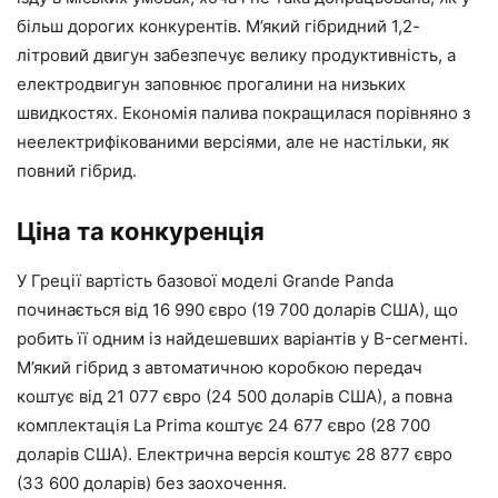
більш дорогих конкурентів. М’який гібридний 1,2-
літровий двигун забезпечує велику продуктивність, а
електродвигун заповнює прогалини на низьких
швидкостях. Економія палива покращилася порівняно з
неелектрифікованими версіями, але не настільки, як
повний гібрид.
Ціна та конкуренція
У Греції вартість базової моделі Grande Panda
починається від 16 990 євро (19 700 доларів США), що
робить її одним із найдешевших варіантів у B-сегменті.
М’який гібрид з автоматичною коробкою передач
коштує від 21 077 євро (24 500 доларів США), а повна
комплектація La Prima коштує 24 677 євро (28 700
доларів США). Електрична версія коштує 28 877 євро
(33 600 доларів) без заохочення.