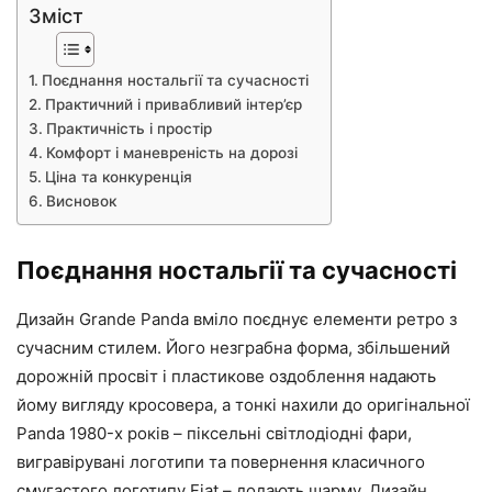
Зміст
Поєднання ностальгії та сучасності
Практичний і привабливий інтер’єр
Практичність і простір
Комфорт і маневреність на дорозі
Ціна та конкуренція
Висновок
Поєднання ностальгії та сучасності
Дизайн Grande Panda вміло поєднує елементи ретро з
сучасним стилем. Його незграбна форма, збільшений
дорожній просвіт і пластикове оздоблення надають
йому вигляду кросовера, а тонкі нахили до оригінальної
Panda 1980-х років – піксельні світлодіодні фари,
вигравірувані логотипи та повернення класичного
смугастого логотипу Fiat – додають шарму. Дизайн