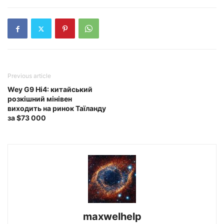
Previous article
Wey G9 Hi4: китайський
розкішний мінівен
виходить на ринок Таїланду
за $73 000
maxwelhelp