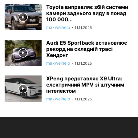
Toyota виправляє збій системи
камери заднього виду в понад
100 000...
maxwelhelp
-
11.11.2025
Audi E5 Sportback встановлює
рекорд на складній трасі
Хендонг
maxwelhelp
-
11.11.2025
XPeng представляє X9 Ultra:
електричний MPV зі штучним
інтелектом
maxwelhelp
-
11.11.2025