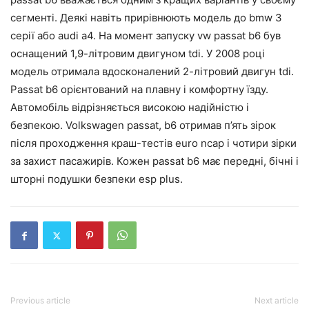
сегменті. Деякі навіть прирівнюють модель до bmw 3
серії або audi a4. На момент запуску vw passat b6 був
оснащений 1,9-літровим двигуном tdi. У 2008 році
модель отримала вдосконалений 2-літровий двигун tdi.
Passat b6 орієнтований на плавну і комфортну їзду.
Автомобіль відрізняється високою надійністю і
безпекою. Volkswagen passat, b6 отримав п’ять зірок
після проходження краш-тестів euro ncap і чотири зірки
за захист пасажирів. Кожен passat b6 має передні, бічні і
шторні подушки безпеки esp plus.
Previous article
Next article