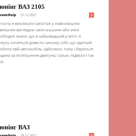
юнінг ВАЗ 2105
xwelhelp
-
31.12.2021
0
 хочу я викликати ажіотаж у навколишніх
внішнім виглядом своєї машини або мені
обхідно знати, що я найшвидший у місті. А
мусь хочеться довести самому собі, що здатний
обити свій автомобіль здійснено, тому і береться
дина за поліпшення двигуна, гальм, підвіски і так
лі.
юнінг ВАЗ
xwelhelp
-
28.12.2021
0