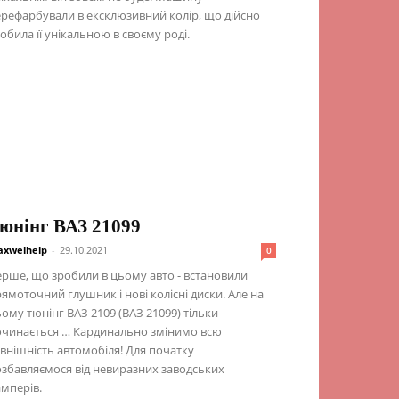
рефарбували в ексклюзивний колір, що дійсно
обила її унікальною в своєму роді.
юнінг ВАЗ 21099
xwelhelp
-
29.10.2021
0
рше, що зробили в цьому авто - встановили
ямоточний глушник і нові колісні диски. Але на
ому тюнінг ВАЗ 2109 (ВАЗ 21099) тільки
очинається … Кардинально змінимо всю
внішність автомобіля! Для початку
збавляємося від невиразних заводських
мперів.