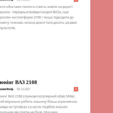
сто обєктами тюнінга стають зовсім не дорогі
шини - передньопривідні моделі ВАЗа, «що
росли» на платформі 2108. І якщо підходити до
оекту толково, можна домогтися досить цікавих
зультатів.
юнінг ВАЗ 2108
xwelhelp
-
06.12.2021
0
нінг ВАЗ 2108 отримав популярний обвіс Miller,
ий візуально робить машину більш агресивною.
авда на тусовках з участю подібніх машин
ікальнім він зовсім не буде. Машину