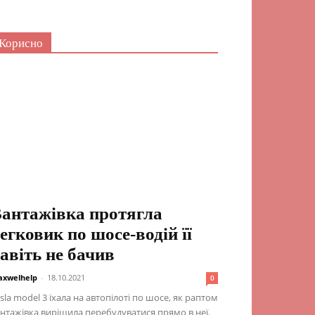
Корисно
антажівка протягла
егковик по шосе-водій її
авіть не бачив
xwelhelp
-
18.10.2021
0
sla model 3 їхала на автопілоті по шосе, як раптом
нтажівка вирішила перебудуватися прямо в неї.