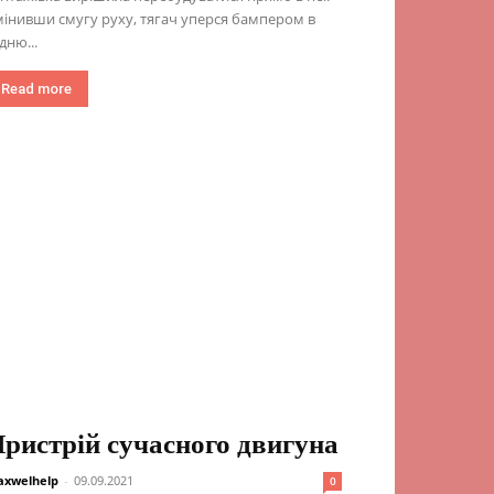
інивши смугу руху, тягач уперся бампером в
дню...
Read more
ристрій сучасного двигуна
xwelhelp
-
09.09.2021
0