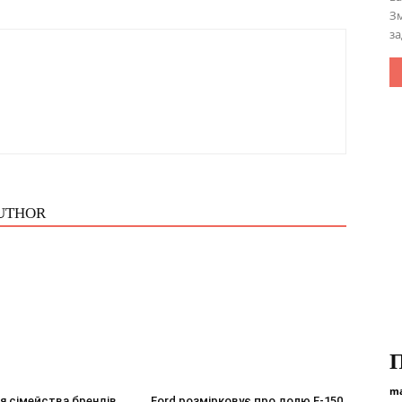
Зм
за
UTHOR
П
ma
я сімейства брендів
Ford розмірковує про долю F-150