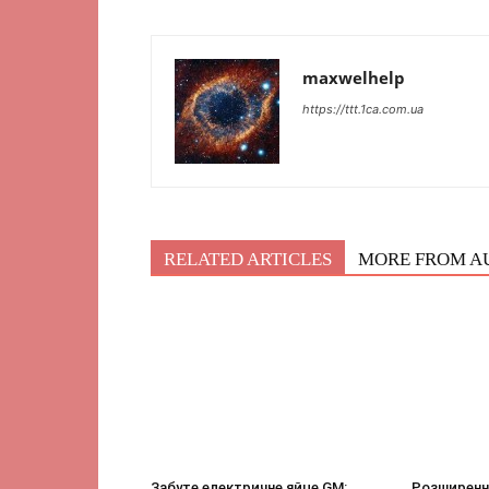
maxwelhelp
https://ttt.1ca.com.ua
RELATED ARTICLES
MORE FROM A
Забуте електричне яйце GM:
Розширенн