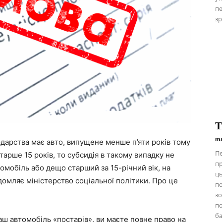
пе
зр
Т
ma
арства має авто, випущене менше п’яти років тому
Пе
тарше 15 років, то субсидія в такому випадку не
пр
омобіль або дещо старший за 15-річний вік, на
ць
домляє міністерство соціальної політики. Про це
п
зо
по
ба
аш автомобіль «постарів», ви маєте повне право на