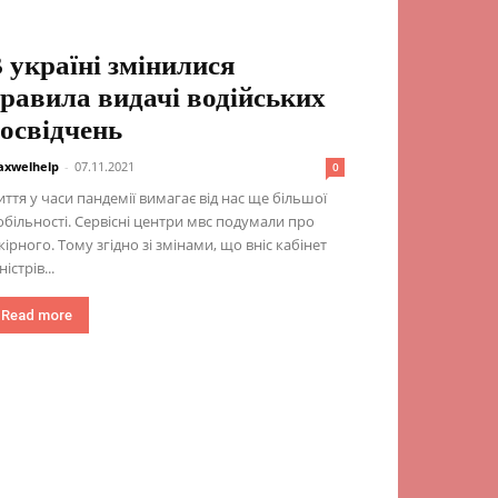
 україні змінилися
равила видачі водійських
освідчень
xwelhelp
-
07.11.2021
0
ття у часи пандемії вимагає від нас ще більшої
більності. Сервісні центри мвс подумали про
ірного. Тому згідно зі змінами, що вніс кабінет
ністрів...
Read more