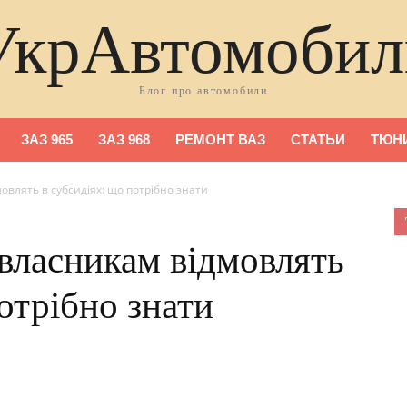
УкрАвтомобил
Блог про автомобили
ЗАЗ 965
ЗАЗ 968
РЕМОНТ ВАЗ
СТАТЬИ
ТЮНИ
овлять в субсидіях: що потрібно знати
власникам відмовлять
отрібно знати