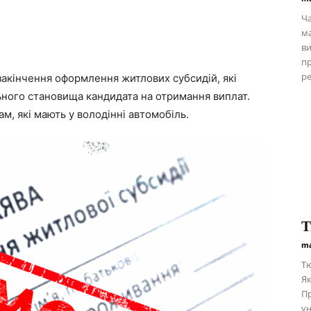
Ча
ма
ви
пр
ре
акінчення оформлення житлових субсидій, які
ьного становища кандидата на отримання виплат.
м, які мають у володінні автомобіль.
Т
ma
Тю
Як
Пр
ун