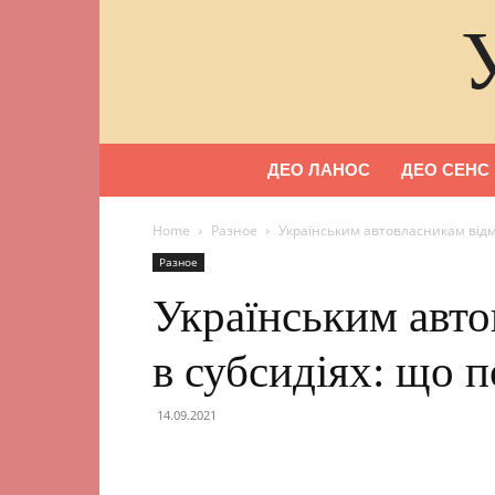
ДЕО ЛАНОС
ДЕО СЕНС
Home
Разное
Українським автовласникам відм
Разное
Українським авто
в субсидіях: що п
14.09.2021