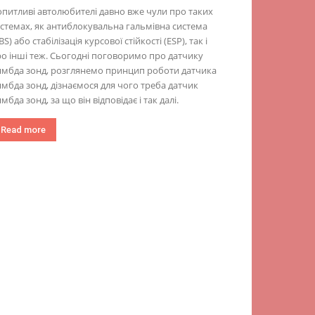
питливі автолюбителі давно вже чули про таких
стемах, як антиблокувальна гальмівна система
BS) або стабілізація курсової стійкості (ESP), так і
о інші теж. Сьогодні поговоримо про датчику
мбда зонд, розглянемо принцип роботи датчика
мбда зонд, дізнаємося для чого треба датчик
мбда зонд, за що він відповідає і так далі.
Read more