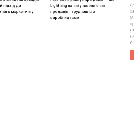
До
й підхід до
Lightning на тлі уповільнення
си
ьного маркетингу
продажів і труднощів з
(A
виробництвом
пр
Ля
Ля
Ля