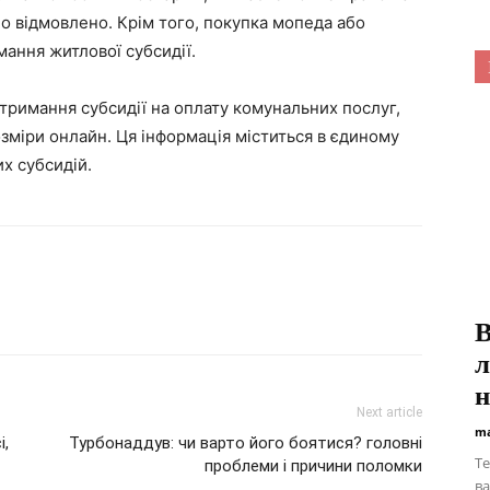
ло відмовлено. Крім того, покупка мопеда або
мання житлової субсидії.
отримання субсидії на оплату комунальних послуг,
озміри онлайн. Ця інформація міститься в єдиному
х субсидій.
В
л
н
Next article
ma
і,
Турбонаддув: чи варто його боятися? головні
Te
проблеми і причини поломки
ва