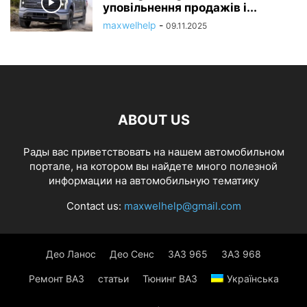
уповільнення продажів і...
maxwelhelp
-
09.11.2025
ABOUT US
Рады вас приветствовать на нашем автомобильном
портале, на котором вы найдете много полезной
информации на автомобильную тематику
Contact us:
maxwelhelp@gmail.com
Део Ланос
Део Сенс
ЗАЗ 965
ЗАЗ 968
Ремонт ВАЗ
статьи
Тюнинг ВАЗ
Українська