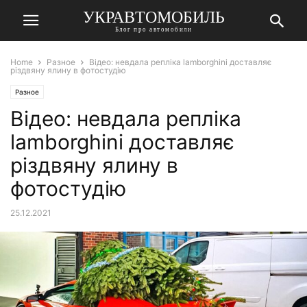
УКРАВТОМОБИЛЬ
Блог про автомобили
Home
Разное
Відео: невдала репліка lamborghini доставляє
різдвяну ялину в фотостудію
Разное
Відео: невдала репліка
lamborghini доставляє
різдвяну ялину в
фотостудію
25.12.2021