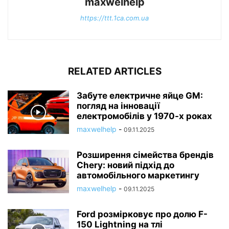
maxwelhelp
https://ttt.1ca.com.ua
RELATED ARTICLES
Забуте електричне яйце GM:
погляд на інновації
електромобілів у 1970-х роках
maxwelhelp
-
09.11.2025
Розширення сімейства брендів
Chery: новий підхід до
автомобільного маркетингу
maxwelhelp
-
09.11.2025
Ford розмірковує про долю F-
150 Lightning на тлі