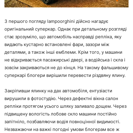
З першого погляду lampoorghini дійсно нагадує
оригінальний суперкар. Однак при детальному розгляді
стає зрозуміло, що автомобіль насправді репліка, яку
видають кустарно встановлені фари, зазори між
деталями, а також інші емблеми. Крім того, у машини
не відкривається пасажирські двері, а водійська і скла і
зовсім закриваються не до кінця. На такому фальшивому
суперкарі блогери вирішили перевести різдвяну ялину.
Закріпивши ялинку на дах автомобіля, ентузіасти
вирушили в фотостудію. Через дефектні вікна салон
репліки протягом усього шляху заливало дощем. Через
підвищену вологість лобове скло машини постійно
запітніло, позбавляючи водія повноцінної видимості.
Незважаючи на важкі погодні умови блогерам все ж