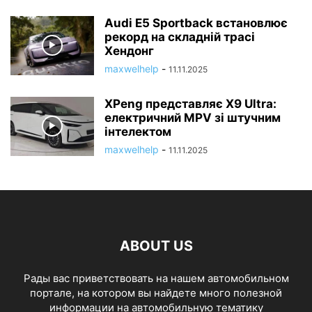
Audi E5 Sportback встановлює
рекорд на складній трасі
Хендонг
maxwelhelp
-
11.11.2025
XPeng представляє X9 Ultra:
електричний MPV зі штучним
інтелектом
maxwelhelp
-
11.11.2025
ABOUT US
Рады вас приветствовать на нашем автомобильном
портале, на котором вы найдете много полезной
информации на автомобильную тематику