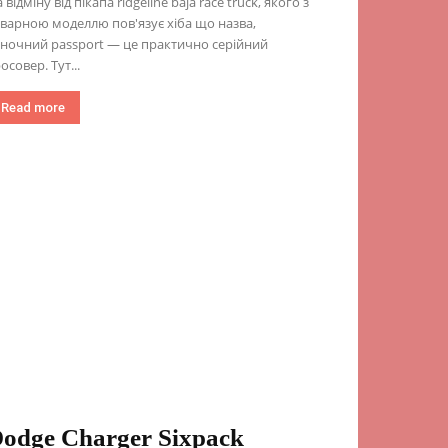
 відміну від пікапа ridgeline baja race truck, якого з
варною моделлю пов'язує хіба що назва,
ночний passport — це практично серійний
осовер. Тут...
Read more
odge Charger Sixpack