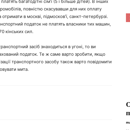
платять багатодітні сім’ї (5 і більше дітей). В інших
тромобілів, повністю скасувавши для них оплату
 отримати в москві, підмосков’ї, санкт-петербурзі.
ранспортний податок не платять власники тих машин,
0 кінських сил.
ранспортний засіб знаходиться в угоні, то ви
ахований податок. Те ж саме варто зробити, якщо
ізації транспортного засобу також варто повідомити
овувати мита.
О
п
ma