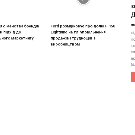
з
ma
я сімейства брендів
Ford розмірковує про долю F-150
й підхід до
Lightning на тлі уповільнення
Ві
ьного маркетингу
продажів і труднощів з
по
виробництвом
к
ел
ек
бі