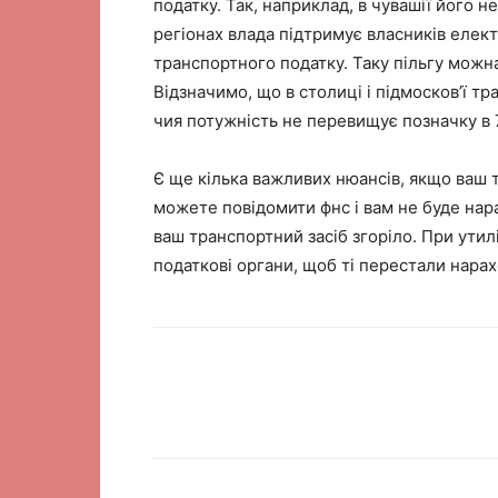
податку. Так, наприклад, в чувашії його не 
регіонах влада підтримує власників елек
транспортного податку. Таку пільгу можна
Відзначимо, що в столиці і підмосков’ї т
чия потужність не перевищує позначку в 7
Є ще кілька важливих нюансів, якщо ваш т
можете повідомити фнс і вам не буде нар
ваш транспортний засіб згоріло. При утил
податкові органи, щоб ті перестали нарах