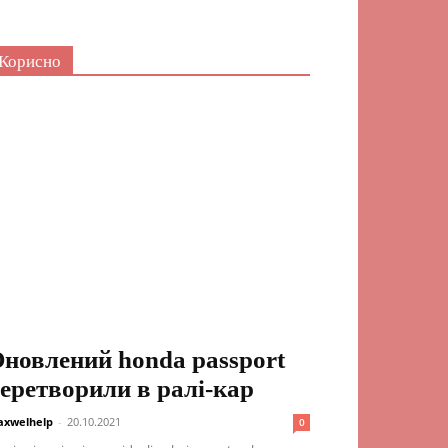
Корисно
новлений honda passport
еретворили в ралі-кар
xwelhelp
-
20.10.2021
0