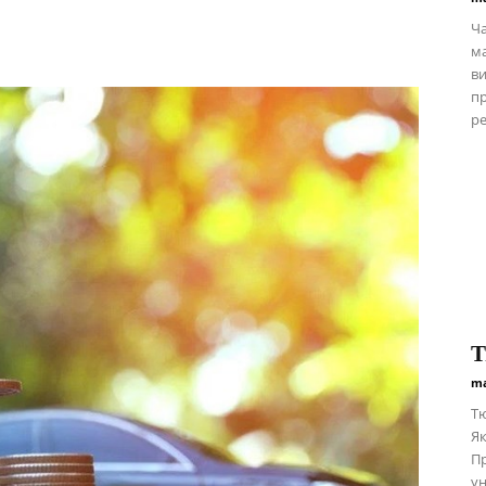
Ча
ма
ви
пр
ре
Т
ma
Тю
Як
Пр
ун