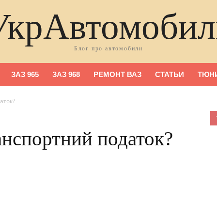
УкрАвтомобил
Блог про автомобили
ЗАЗ 965
ЗАЗ 968
РЕМОНТ ВАЗ
СТАТЬИ
ТЮНИ
аток?
анспортний податок?