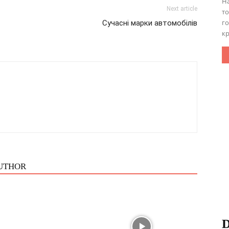
На
Next article
то
го
Сучасні марки автомобілів
кр
UTHOR
D