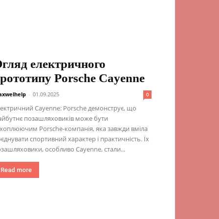
гляд електричного
рототипу Porsche Cayenne
xwelhelp
-
01.09.2025
0
ектричний Cayenne: Porsche демонструє, що
айбутнє позашляховиків може бути
хоплюючим Porsche-компанія, яка завжди вміла
єднувати спортивний характер і практичність. Їх
зашляховики, особливо Cayenne, стали...
Read more