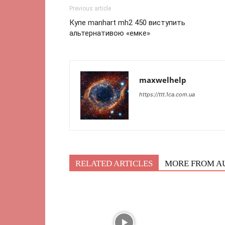
Previous article
Купе manhart mh2 450 виступить
альтернативою «емке»
maxwelhelp
https://ttt.1ca.com.ua
RELATED ARTICLES
MORE FROM A