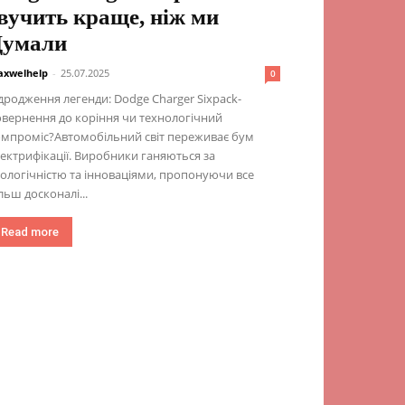
вучить краще, ніж ми
Думали
xwelhelp
-
25.07.2025
0
дродження легенди: Dodge Charger Sixpack-
вернення до коріння чи технологічний
омпроміс?Автомобільний світ переживає бум
ектрифікації. Виробники ганяються за
ологічністю та інноваціями, пропонуючи все
льш досконалі...
Read more