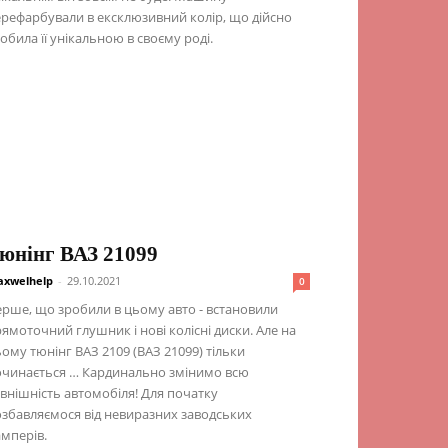
рефарбували в ексклюзивний колір, що дійсно
обила її унікальною в своєму роді.
юнінг ВАЗ 21099
xwelhelp
-
29.10.2021
0
рше, що зробили в цьому авто - встановили
ямоточний глушник і нові колісні диски. Але на
ому тюнінг ВАЗ 2109 (ВАЗ 21099) тільки
очинається … Кардинально змінимо всю
внішність автомобіля! Для початку
збавляємося від невиразних заводських
мперів.