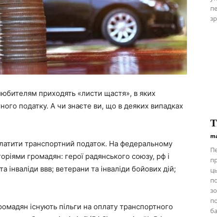
пе
зр
олюбителям приходять «листи щастя», в яких
ого податку. А чи знаєте ви, що в деяких випадках
Т
ma
платити транспортний податок. На федеральному
Пе
горіями громадян: герої радянського союзу, рф і
пр
а інваліди ввв; ветерани та інваліди бойових дій;
ць
п
зо
по
громадян існують пільги на оплату транспортного
ба