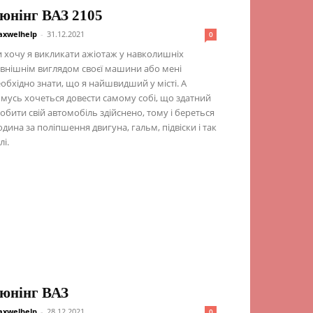
юнінг ВАЗ 2105
xwelhelp
-
31.12.2021
0
 хочу я викликати ажіотаж у навколишніх
внішнім виглядом своєї машини або мені
обхідно знати, що я найшвидший у місті. А
мусь хочеться довести самому собі, що здатний
обити свій автомобіль здійснено, тому і береться
дина за поліпшення двигуна, гальм, підвіски і так
лі.
юнінг ВАЗ
xwelhelp
-
28.12.2021
0