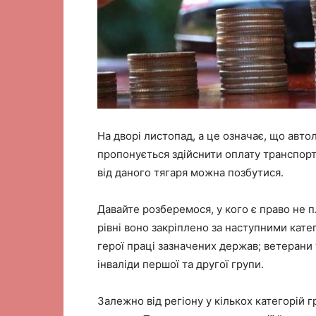
На дворі листопад, а це означає, що авт
пропонується здійснити оплату транспортн
від даного тягаря можна позбутися.
Давайте розберемося, у кого є право не 
рівні воно закріплено за наступними кате
герої праці зазначених держав; ветерани т
інваліди першої та другої групи.
Залежно від регіону у кількох категорій 