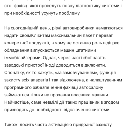
сто, фахівці якої проведуть повну діагностику системи і
при необхідності усунуть проблему.
На сьогоднішній день, різні автовиробники намагаються
надати своїмКлієнтам максимальний пакет переваг
конкретної продукції, в чому не останню роль відіграє
обладнання випускаються машин штатними
іммобілайзерами. Однак, через часті збої навіть
заводські пристрої іноді доводиться відключати.
Спочатку, як то кажуть, «за замовчуванням», функція
захисту всіх апаратів і так відключена, а налаштуванням
програмного забезпечення фахівці автосалону
займаються тільки на прохання власника машини.
Найчастіше, саме невмілі дії таких працівників згодом
призводять до необхідності відключення системи.
Також, досить часто активацією придбаної захисту