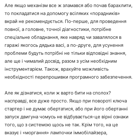
Але якщо механізм все ж зламався або почав барахлити,
то покладатися на допомогу всіляких «порадників»
вкрай не рекомендується. По-перше, для проведення
повної, а головне, точної діагностики, потрібне
спеціальне обладнання, яке навряд чи завалялося в
гаражі якогось дядька васі, а по-друге, для усунення
проблеми будуть потрібні не тільки відповідні знання,
але ще і чималий досвід, разом з усім необхідним
інструментарієм. Також, врахуйте можливість
необхідності перепрошивки програмного забезпечення.
Але як дізнатися, коли ж варто бити на сполох?
насправді, все дуже просто. Якщо при повороті ключа
стартер і не думає обертатися, або при його обертанні
запуск двигуна чомусь не відбувається-це вірні ознаки
того, що з системою щось не так. Крім того, на це
вказує і «моргання» лампочки іммобілайзера,