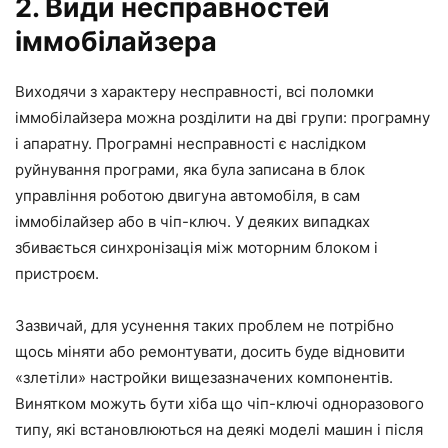
2. Види несправностей
іммобілайзера
Виходячи з характеру несправності, всі поломки
іммобілайзера можна розділити на дві групи: програмну
і апаратну. Програмні несправності є наслідком
руйнування програми, яка була записана в блок
управління роботою двигуна автомобіля, в сам
іммобілайзер або в чіп-ключ. У деяких випадках
збивається синхронізація між моторним блоком і
пристроєм.
Зазвичай, для усунення таких проблем не потрібно
щось міняти або ремонтувати, досить буде відновити
«злетіли» настройки вищезазначених компонентів.
Винятком можуть бути хіба що чіп-ключі одноразового
типу, які встановлюються на деякі моделі машин і після