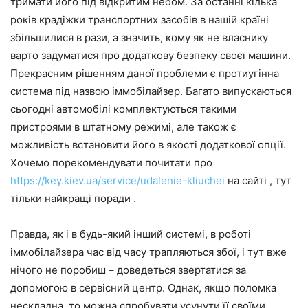
тримати його під відкритим небом. За останні кілька
років крадіжки транспортних засобів в нашій країні
збільшилися в рази, а значить, кому як не власнику
варто задуматися про додаткову безпеку своєї машини.
Прекрасним рішенням даної проблеми є протиугінна
система під назвою іммобілайзер. Багато випускаються
сьогодні автомобілі комплектуються такими
пристроями в штатному режимі, але також є
можливість встановити його в якості додаткової опції.
Хочемо порекомендувати почитати про
https://key.kiev.ua/service/udalenie-kliuchei
на сайті , тут
тільки найкращі поради .
Правда, як і в будь-який інший системі, в роботі
іммобілайзера час від часу трапляються збої, і тут вже
нічого не поробиш – доведеться звертатися за
допомогою в сервісний центр. Однак, якщо поломка
нескладна, то можна спробувати усунути її своїми