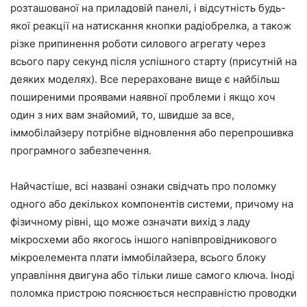
розташованої на приладовій панелі, і відсутність будь-
якої реакції на натискання кнопки радіобрелка, а також
різке припинення роботи силового агрегату через
всього пару секунд після успішного старту (присутній на
деяких моделях). Все перераховане вище є найбільш
поширеними проявами наявної проблеми і якщо хоч
один з них вам знайомий, то, швидше за все,
іммобілайзеру потрібне відновлення або перепрошивка
програмного забезпечення.
Найчастіше, всі названі ознаки свідчать про поломку
одного або декількох компонентів системи, причому на
фізичному рівні, що може означати вихід з ладу
мікросхеми або якогось іншого напівпровідникового
мікроелемента плати іммобілайзера, всього блоку
управління двигуна або тільки лише самого ключа. Іноді
поломка пристрою пояснюється несправністю проводки