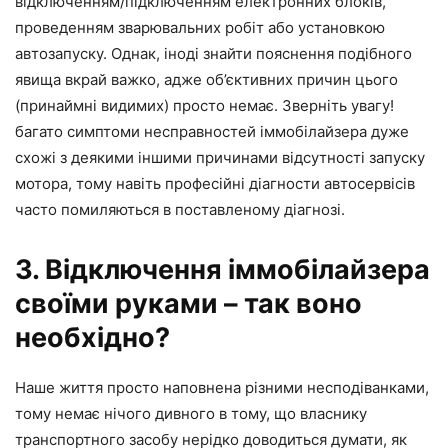
відключенням/підключенням електронних блоків,
проведенням зварювальних робіт або установкою
автозапуску. Однак, іноді знайти пояснення подібного
явища вкрай важко, адже об’єктивних причин цього
(принаймні видимих) просто немає. Зверніть увагу!
багато симптоми несправностей іммобілайзера дуже
схожі з деякими іншими причинами відсутності запуску
мотора, тому навіть професійні діагности автосервісів
часто помиляються в поставленому діагнозі.
3. Відключення іммобілайзера
своїми руками – так воно
необхідно?
Наше життя просто наповнена різними несподіванками,
тому немає нічого дивного в тому, що власнику
транспортного засобу нерідко доводиться думати, як