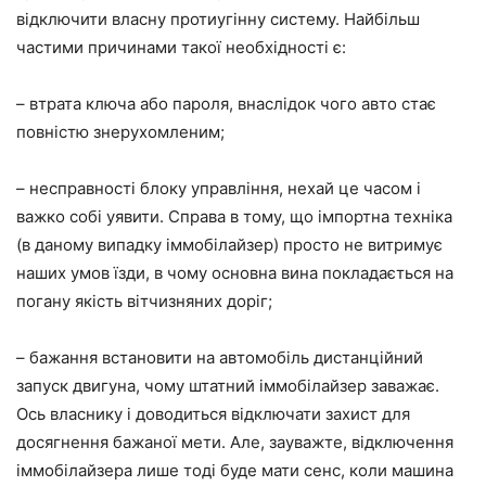
відключити власну протиугінну систему. Найбільш
частими причинами такої необхідності є:
– втрата ключа або пароля, внаслідок чого авто стає
повністю знерухомленим;
– несправності блоку управління, нехай це часом і
важко собі уявити. Справа в тому, що імпортна техніка
(в даному випадку іммобілайзер) просто не витримує
наших умов їзди, в чому основна вина покладається на
погану якість вітчизняних доріг;
– бажання встановити на автомобіль дистанційний
запуск двигуна, чому штатний іммобілайзер заважає.
Ось власнику і доводиться відключати захист для
досягнення бажаної мети. Але, зауважте, відключення
іммобілайзера лише тоді буде мати сенс, коли машина