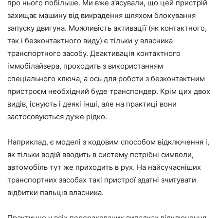
про нього побільше. Ми вже з’ясували, що цей пристрій
захищає машину від викрадення шляхом блокування
запуску двигуна. Можливість активації (як контактного,
так і безконтактного виду) є тільки у власника
транспортного засобу. Деактивація контактного
іммобілайзера, проходить з використанням
спеціального ключа, а ось для роботи з безконтактним
пристроєм необхідний буде транспондер. Крім цих двох
видів, існують і деякі інші, але на практиці вони
застосовуються дуже рідко.
Наприклад, є моделі з кодовим способом відключення і,
як тільки водій вводить в систему потрібні символи,
автомобіль тут же приходить в рух. На найсучасніших
транспортних засобах такі пристрої здатні зчитувати
відбитки пальців власника.
Практично у всіх перерахованих випадках відключення