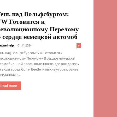
ень над Вольфсбургом:
W Готовится к
еволюционному Перелому
 сердце немецкой автомоб
xwelhelp
-
01.11.2024
0
нь над Вольфсбургом: VW Готовится к
еволюционному Перелому В сердце немецкой
втомобильной промышленности, где рождались
генды вроде Golf и Beetle, нависла угроза, ранее
виданная в...
Read more