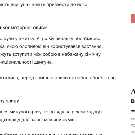
ість двигуна і навіть призвести до його
ньої моторної оливи .
 були у вжитку. У цьому випадку обов’язково
ка, якою ололивою він користувався востаннє.
можуть вступити між собою в небажану хімічну
нкціональності двигуна.
ожливо, перед заміною оливи потрібно обов’язково
А
в
у оливу.
ma
ся минулого разу, і з огляду на рекомендації
«л
підходящу для вашої машини суміш.
по
пе