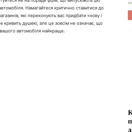
туйтеся не на поради фірм, що випускають цю
по
автомобіля. Намагайтеся критично ставитися до
газинів, які переконують вас придбати «нову і
е кривить душею, але це зовсім не означає, що
 вашого автомобіля найкраще.
К
п
д