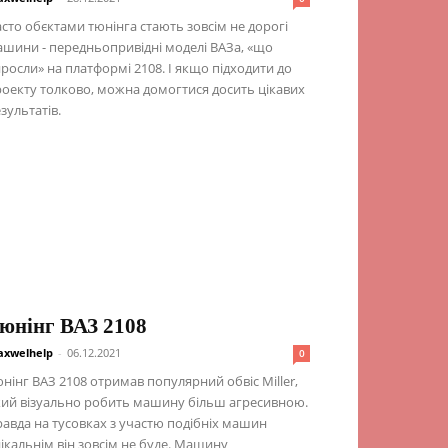
сто обєктами тюнінга стають зовсім не дорогі
шини - передньопривідні моделі ВАЗа, «що
росли» на платформі 2108. І якщо підходити до
оекту толково, можна домогтися досить цікавих
зультатів.
юнінг ВАЗ 2108
xwelhelp
-
06.12.2021
0
нінг ВАЗ 2108 отримав популярний обвіс Miller,
ий візуально робить машину більш агресивною.
авда на тусовках з участю подібніх машин
ікальнім він зовсім не буде. Машину