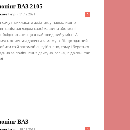
юнінг ВАЗ 2105
xwelhelp
-
31.12.2021
0
 хочу я викликати ажіотаж у навколишніх
внішнім виглядом своєї машини або мені
обхідно знати, що я найшвидший у місті. А
мусь хочеться довести самому собі, що здатний
обити свій автомобіль здійснено, тому і береться
дина за поліпшення двигуна, гальм, підвіски і так
лі.
юнінг ВАЗ
xwelhelp
-
28.12.2021
0