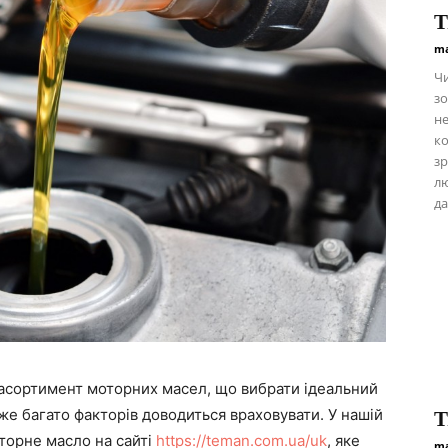
Т
ma
Чи
зо
не
ко
зр
лю
да
асортимент моторних масел, що вибрати ідеальний
же багато факторів доводиться враховувати. У нашій
Т
оторне масло на сайті
https://teman.com.ua/uk
, яке
ma