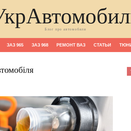
УкрАвтомобил
Блог про автомобили
ЗАЗ 965
ЗАЗ 968
РЕМОНТ ВАЗ
СТАТЬИ
ТЮНИ
втомобіля