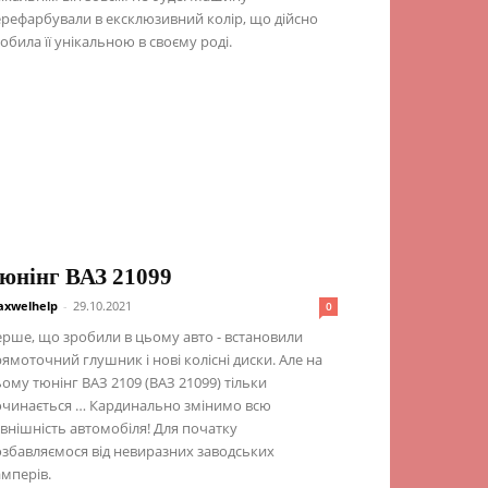
рефарбували в ексклюзивний колір, що дійсно
обила її унікальною в своєму роді.
юнінг ВАЗ 21099
xwelhelp
-
29.10.2021
0
рше, що зробили в цьому авто - встановили
ямоточний глушник і нові колісні диски. Але на
ому тюнінг ВАЗ 2109 (ВАЗ 21099) тільки
очинається … Кардинально змінимо всю
внішність автомобіля! Для початку
збавляємося від невиразних заводських
мперів.