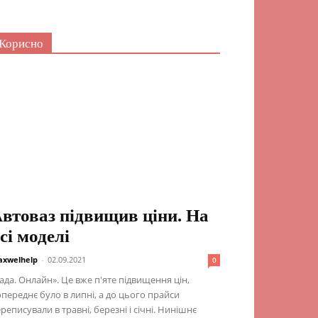
Корисно
втоваз підвищив ціни. На
сі моделі
xwelhelp
-
02.09.2021
0
ада. Онлайн». Це вже п'яте підвищення цін,
переднє було в липні, а до цього прайси
реписували в травні, березні і січні. Нинішнє