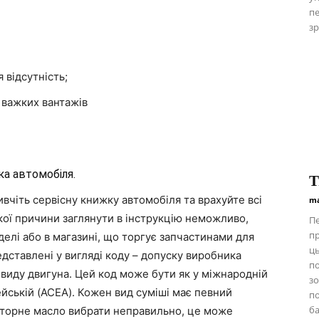
пе
зр
 відсутність;
 важких вантажів
а автомобіля.
Т
вчіть сервісну книжку автомобіля та врахуйте всі
ma
якої причини заглянути в інструкцію неможливо,
Пе
пр
делі або в магазині, що торгує запчастинами для
ць
едставлені у вигляді коду – допуску виробника
п
 виду двигуна. Цей код може бути як у міжнародній
зо
опейській (ACEA). Кожен вид суміші має певний
по
ба
моторне масло вибрати неправильно, це може