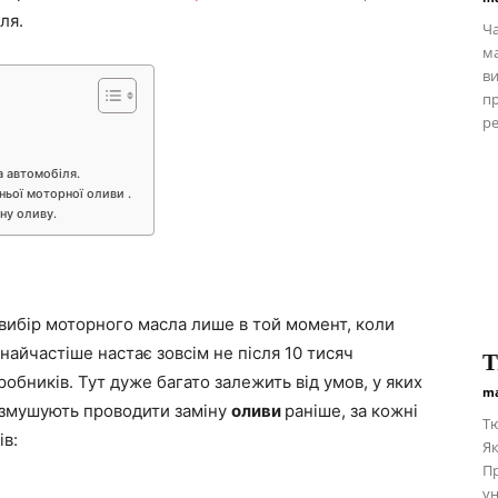
ля.
Ча
ма
ви
пр
ре
 автомобіля.
ньої моторної оливи .
ну оливу.
вибір моторного масла лише в той момент, коли
найчастіше настає зовсім не після 10 тисяч
Т
иробників. Тут дуже багато залежить від умов, у яких
ma
 змушують проводити заміну
оливи
раніше, за кожні
Тю
ів:
Як
Пр
ун