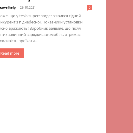
xwelhelp
-
29.10.2021
0
оже, що у tesla supercharger з'явився гідний
нкурент з піднебесної. Показники установки
йсно вражають! Виробник заявляє, що після
ятихвилинний зарядки автомобіль отримає
жливість проїхати...
Read more