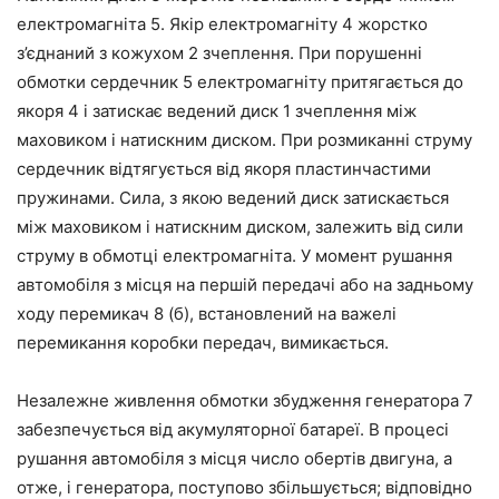
електромагніта 5. Якір електромагніту 4 жорстко
з’єднаний з кожухом 2 зчеплення. При порушенні
обмотки сердечник 5 електромагніту притягається до
якоря 4 і затискає ведений диск 1 зчеплення між
маховиком і натискним диском. При розмиканні струму
сердечник відтягується від якоря пластинчастими
пружинами. Сила, з якою ведений диск затискається
між маховиком і натискним диском, залежить від сили
струму в обмотці електромагніта. У момент рушання
автомобіля з місця на першій передачі або на задньому
ходу перемикач 8 (б), встановлений на важелі
перемикання коробки передач, вимикається.
Незалежне живлення обмотки збудження генератора 7
забезпечується від акумуляторної батареї. В процесі
рушання автомобіля з місця число обертів двигуна, а
отже, і генератора, поступово збільшується; відповідно