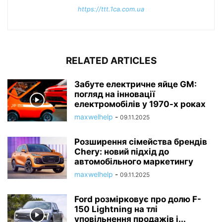
https://ttt.1ca.com.ua
RELATED ARTICLES
Забуте електричне яйце GM:
погляд на інновації
електромобілів у 1970-х роках
maxwelhelp
-
09.11.2025
Розширення сімейства брендів
Chery: новий підхід до
автомобільного маркетингу
maxwelhelp
-
09.11.2025
Ford розмірковує про долю F-
150 Lightning на тлі
уповільнення продажів і...