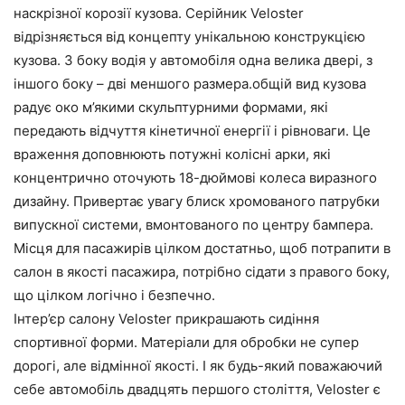
наскрізної корозії кузова. Серійник Veloster
відрізняється від концепту унікальною конструкцією
кузова. З боку водія у автомобіля одна велика двері, з
іншого боку – дві меншого размера.общій вид кузова
радує око м’якими скульптурними формами, які
передають відчуття кінетичної енергії і рівноваги. Це
враження доповнюють потужні колісні арки, які
концентрично оточують 18-дюймові колеса виразного
дизайну. Привертає увагу блиск хромованого патрубки
випускної системи, вмонтованого по центру бампера.
Місця для пасажирів цілком достатньо, щоб потрапити в
салон в якості пасажира, потрібно сідати з правого боку,
що цілком логічно і безпечно.
Інтер’єр салону Veloster прикрашають сидіння
спортивної форми. Матеріали для обробки не супер
дорогі, але відмінної якості. І як будь-який поважаючий
себе автомобіль двадцять першого століття, Veloster є