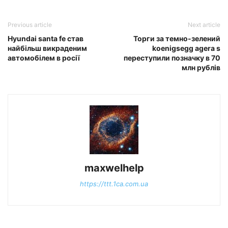
Previous article
Next article
Hyundai santa fe став
Торги за темно-зелений
найбільш викраденим
koenigsegg agera s
автомобілем в росії
переступили позначку в 70
млн рублів
maxwelhelp
https://ttt.1ca.com.ua