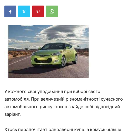
У кожного свої уподобання при виборі свого
автомобіля. При величезній різноманітності сучасного
автомобільного ринку кожен знайде собі відповідний
варіант.
Хтось пердпочітает однодверні купе, а комусь більше