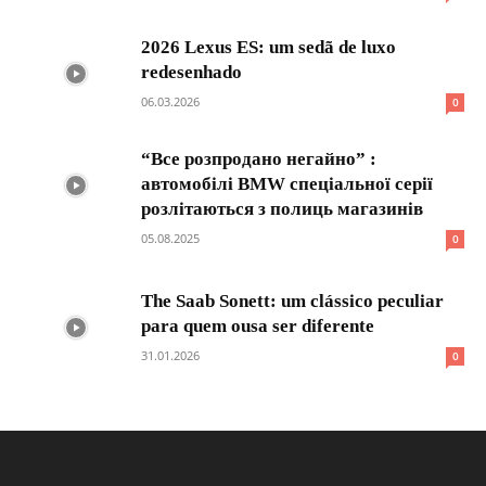
2026 Lexus ES: um sedã de luxo
redesenhado
06.03.2026
0
“Все розпродано негайно” :
автомобілі BMW спеціальної серії
розлітаються з полиць магазинів
05.08.2025
0
The Saab Sonett: um clássico peculiar
para quem ousa ser diferente
31.01.2026
0