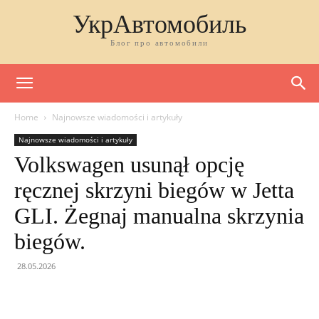
УкрАвтомобиль
Блог про автомобили
Home
Najnowsze wiadomości i artykuły
Najnowsze wiadomości i artykuły
Volkswagen usunął opcję
ręcznej skrzyni biegów w Jetta
GLI. Żegnaj manualna skrzynia
biegów.
28.05.2026