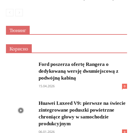
Тюнинг
Корисно
Ford poszerza ofertę Rangera o
dedykowaną wersję dwumiejscową z
podwójną kabiną
15.04.2026
0
Huawei Luxeed V9: pierwsze na świecie
zintegrowane poduszki powietrzne
chroniące głowy w samochodzie
produkcyjnym
06.01.2026
0