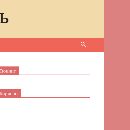
ь
Тюнинг
Корисно