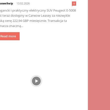
xwelhelp
-
13.02.2026
0
egancki i praktyczny elektryczny SUV Peugeot E-5008
st teraz dostępny w Carwow Leasey za niezwykle
ską cenę 222,94 GBP miesięcznie. Transakcja ta
nacza znaczną...
Read more