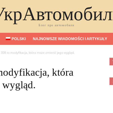
УкрАвтомобил
Блог про автомобили
POLSKI
NAJNOWSZE WIADOMOŚCI I ARTYKUŁY
i 308 to modyfikacja, która może zmienić jego wygląd.
modyfikacja, która
 wygląd.