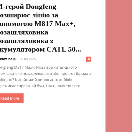
-герой Dongfeng
озширює лінію за
опомогою M817 Max+,
озашляховика
озашляховика з
кумулятором CATL 50...
xwelhelp
-
30.09.2025
0
ngfeng M817 Max+: Нова ера китайського
еміального позашляховика або просто гібрида з
біцією? Китайський ринок автомобілів
реживає справжній бум, і на цьому тлі є все...
Read more