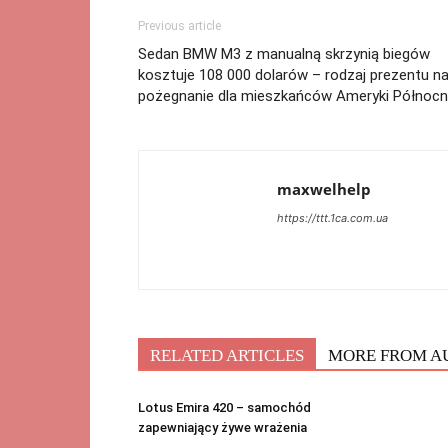
Previous article
Sedan BMW M3 z manualną skrzynią biegów
kosztuje 108 000 dolarów – rodzaj prezentu n
pożegnanie dla mieszkańców Ameryki Północn
maxwelhelp
https://ttt.1ca.com.ua
RELATED ARTICLES
MORE FROM A
Lotus Emira 420 – samochód
zapewniający żywe wrażenia