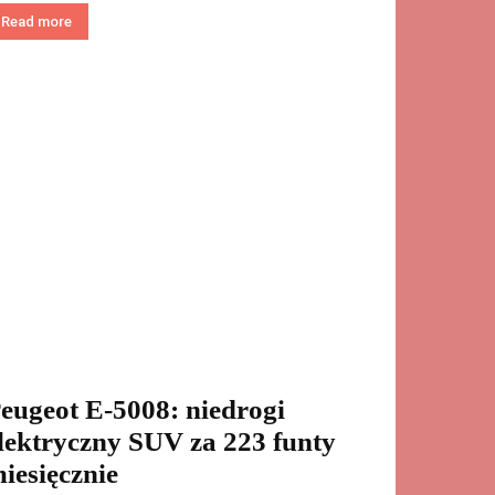
Read more
eugeot E-5008: niedrogi
lektryczny SUV za 223 funty
iesięcznie