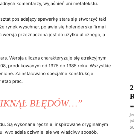
żadnych komentarzy, wyjaśnień ani metatekstu:
sztat posiadający spawarkę stara się stworzyć taki
że rynek wyschnął, pojawia się holenderska firma i
a wersja przeznaczona jest do użytku ulicznego, a
rs. Wersja uliczna charakteryzuje się atrakcyjnym
08, produkowanym od 1975 do 1985 roku. Wszystkie
nione. Zainstalowano specjalne konstrukcje
 etap prac.
2
R
IKNĄŁ BŁĘDÓW…”
ma
Je
ja
odu. Są wykonane ręcznie, inspirowane oryginalnym
SU
 wyglądają dziwnie, ale we właściwy sposób.