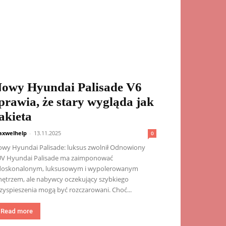
owy Hyundai Palisade V6
prawia, że ​​stary wygląda jak
akieta
xwelhelp
-
13.11.2025
0
wy Hyundai Palisade: luksus zwolnił Odnowiony
V Hyundai Palisade ma zaimponować
doskonalonym, luksusowym i wypolerowanym
ętrzem, ale nabywcy oczekujący szybkiego
zyspieszenia mogą być rozczarowani. Choć...
Read more