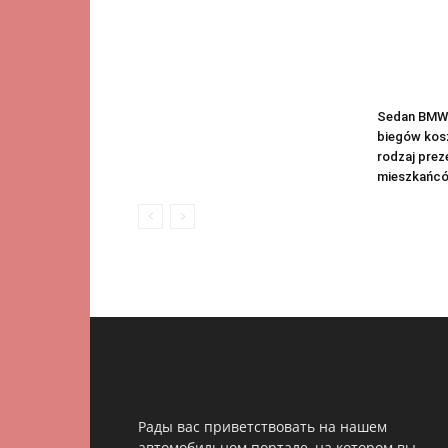
Sedan BMW 
biegów kosz
rodzaj prez
mieszkańcó
Рады вас приветствовать на нашем
автомобильном портале, на котором вы