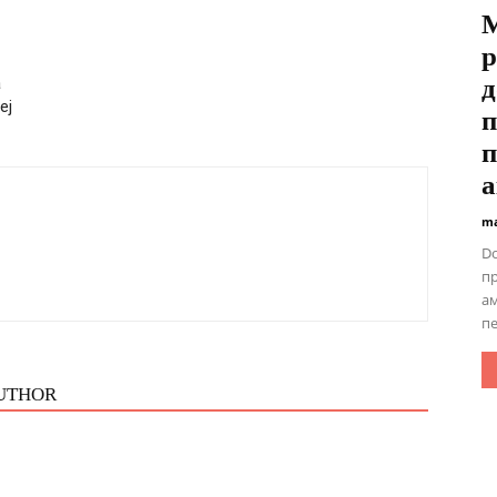
M
р
a
д
ej
п
п
а
ma
Do
пр
ам
пе
UTHOR