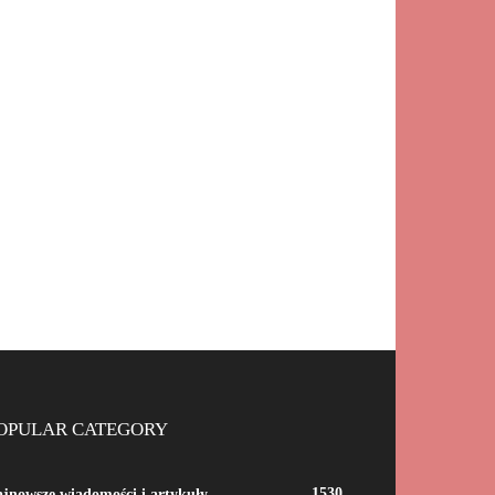
OPULAR CATEGORY
1530
jnowsze wiadomości i artykuły