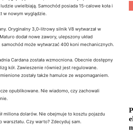
 ludzie uwielbiają. Samochód posiada 15-calowe koła i
kt w nowym wyglądzie.
iany. Oryginalny 3,0-litrowy silnik V8 wytwarzał w
 Maturo dodał nowe zawory, ulepszony układ
raz samochód może wytwarzać 400 koni mechanicznych.
ładnia Cardana została wzmocniona. Obecnie dostępny
izg kół. Zawieszenie również jest regulowane.
ymienione zostały także hamulce ze wspomaganiem.
zcze opublikowane. Nie wiadomo, czy zachowali
nie.
P
ł miliona dolarów. Nie obejmuje to kosztu pojazdu
e
do warsztatu. Czy warto? Zdecyduj sam.
m