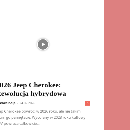
026 Jeep Cherokee:
ewolucja hybrydowa
xwelhelp
-
24.02.2026
0
ep Cherokee powróci w 2026 roku, ale nie takim,
kim go pamiętacie. Wycofany w 2023 roku kultowy
V powraca całkowicie...