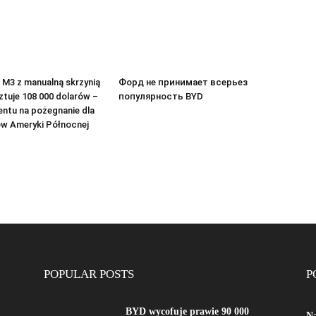
M3 z manualną skrzynią
Форд не принимает всерьез
tuje 108 000 dolarów –
популярность BYD
entu na pożegnanie dla
w Ameryki Północnej
POPULAR POSTS
P
BYD wycofuje prawie 90 000
Na