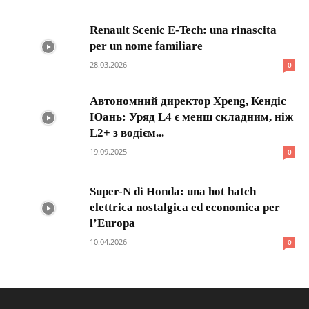
Renault Scenic E-Tech: una rinascita
per un nome familiare
28.03.2026
0
Автономний директор Xpeng, Кендіс
Юань: Уряд L4 є менш складним, ніж
L2+ з водієм...
19.09.2025
0
Super-N di Honda: una hot hatch
elettrica nostalgica ed economica per
l’Europa
10.04.2026
0